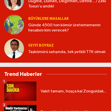
Düğme, Dümen, Değirmen, Define... /Zeki
Tosun’u andık!
BÜYÜKLERE MASALLAR
Günde 4500 ton kömür üretememenin
hesabını kim verecek?
SEYFI BOYRAZ
Taşkömürü satışında, tek yetkili TTK olmalı
Trend Haberler
1
Vakit tamam, hoşça kal Zonguldak...
2