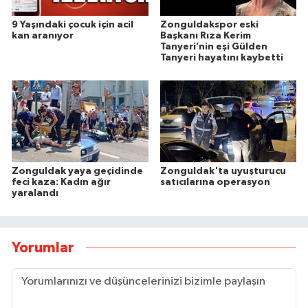
9 Yaşındaki çocuk için acil
Zonguldakspor eski
kan aranıyor
Başkanı Rıza Kerim
Tanyeri’nin eşi Gülden
Tanyeri hayatını kaybetti
Zonguldak yaya geçidinde
Zonguldak'ta uyuşturucu
feci kaza: Kadın ağır
satıcılarına operasyon
yaralandı
Yorumlar