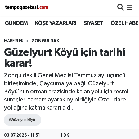
GÜNDEM
KÖŞE YAZARLARI
SİYASET
ÖZEL HABE
Alaplı
Zonguldak Nöbetçi Eczaneler
Çaycuma
Zonguldak Hava Durumu
HABERLER
ZONGULDAK
Güzelyurt Köyü için tarihi
Devrek
Zonguldak Namaz Vakitleri
karar!
Ereğli
Zonguldak Trafik Yoğunluk Haritası
Zonguldak İl Genel Meclisi Temmuz ayı üçüncü
birleşiminde, Çaycuma'ya bağlı Güzelyurt
Gökçebey
Süper Lig Puan Durumu ve Fikstür
Köyü'nün orman arazisinde kalan yolu için resmi
süreçleri tamamlayarak oy birliğiyle Özel İdare
GÜNDEM
Tüm Manşetler
yol ağına katma kararı aldı.
Kilimli
Son Dakika Haberleri
#Güzelyurt köyü
Kozlu
Haber Arşivi
03.07.2026 - 11:51
1 DK