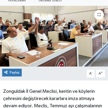
YAYINLANMA
OKUNMA SÜRESI
Siyaset
SPOR
YAŞAM
Zonguldak
Paylaş
-
+
A
A
​Zonguldak İl Genel Meclisi, kentin ve köylerin
çehresini değiştirecek kararlara imza atmaya
devam ediyor. Meclis, Temmuz ayı çalışmalarının