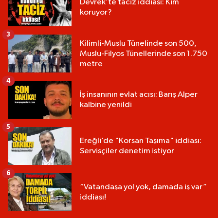
Devrek’te taciz iddiası: Kim
koruyor?
3
Kilimli-Muslu Tünelinde son 500,
Muslu-Filyos Tünellerinde son 1.750
metre
4
İş insanının evlat acısı: Barış Alper
kalbine yenildi
5
Ereğli’de "Korsan Taşıma" iddiası:
Servisçiler denetim istiyor
6
“Vatandaşa yol yok, damada iş var”
iddiası!