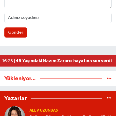
Gönder
Düğme, Dümen, Değirmen, Define... /Zeki Tosun
21:30 |
112 Artık cepte!
20:41 |
Cumhur İttifakından Gökçebey'in Festivali'ne 
20:30 |
Kadın Kooperatifleri ve Kadın Girişimciler Güç Bi
20:22 |
45 Yaşındaki Nazım Zararcı hayatına son verdi
16:28 |
Yükleniyor...
Yazarlar
ALEV UZUNBAŞ