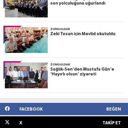
son yolculuğuna uğurlandı
ZONGULDAK
Zeki Tosun için Mevlid okutuldu
ZONGULDAK
Sağlık-Sen'den Mustafa Gün'e
'Hayırlı olsun' ziyareti
FACEBOOK
BEĞEN
X
TAKIP ET