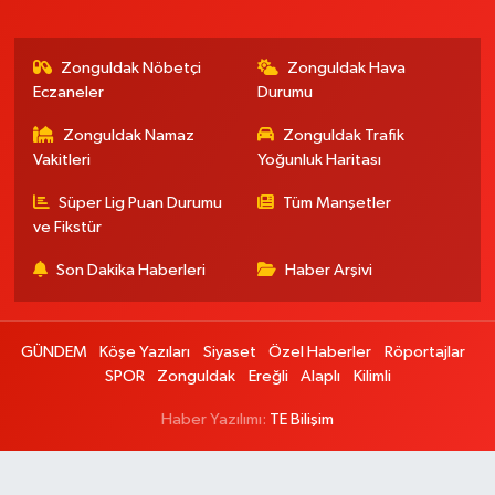
Zonguldak Nöbetçi
Zonguldak Hava
Eczaneler
Durumu
Zonguldak Namaz
Zonguldak Trafik
Vakitleri
Yoğunluk Haritası
Süper Lig Puan Durumu
Tüm Manşetler
ve Fikstür
Son Dakika Haberleri
Haber Arşivi
GÜNDEM
Köşe Yazıları
Siyaset
Özel Haberler
Röportajlar
SPOR
Zonguldak
Ereğli
Alaplı
Kilimli
Haber Yazılımı:
TE Bilişim