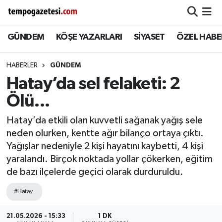
GÜNDEM
KÖŞE YAZARLARI
SİYASET
ÖZEL HABE
Alaplı
Zonguldak Nöbetçi Eczaneler
Çaycuma
Zonguldak Hava Durumu
HABERLER
GÜNDEM
Hatay’da sel felaketi: 2
Devrek
Zonguldak Namaz Vakitleri
Ölü...
Ereğli
Zonguldak Trafik Yoğunluk Haritası
Hatay’da etkili olan kuvvetli sağanak yağış sele
neden olurken, kentte ağır bilanço ortaya çıktı.
Gökçebey
Süper Lig Puan Durumu ve Fikstür
Yağışlar nedeniyle 2 kişi hayatını kaybetti, 4 kişi
yaralandı. Birçok noktada yollar çökerken, eğitim
GÜNDEM
Tüm Manşetler
de bazı ilçelerde geçici olarak durduruldu.
Kilimli
Son Dakika Haberleri
#Hatay
Kozlu
Haber Arşivi
21.05.2026 - 15:33
1 DK