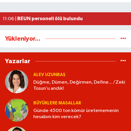
Uluslararası Tekvando Şampiyonası'nda Karadeni
11:11 |
Dünya üçüncüsü ve Türkiye Şampiyonu Zeynep Tun
11:09 |
BEUN personeli ölü bulundu
11:06 |
Yükleniyor...
Yazarlar
ALEV UZUNBAŞ
Düğme, Dümen, Değirmen, Define... /Zeki
Tosun’u andık!
BÜYÜKLERE MASALLAR
Günde 4500 ton kömür üretememenin
hesabını kim verecek?