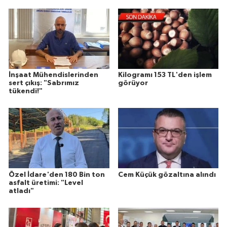
İnşaat Mühendislerinden
Kilogramı 153 TL'den işlem
sert çıkış: "Sabrımız
görüyor
tükendi!"
Özel İdare'den 180 Bin ton
Cem Küçük gözaltına alındı
asfalt üretimi: "Level
atladı"