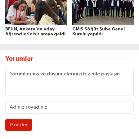
BEUN, Ankara’da aday
GMİS Söğüt Şube Genel
öğrencilerle bir araya geldi
Kurulu yapıldı
Yorumlar
Gönder
İşçi sorunları masaya yatırıldı
18:07 |
AK Parti İstişare toplantısı düzenlendi
18:02 |