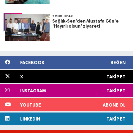
ZONGULDAK
Sağlık-Sen'den Mustafa Gün'e
'Hayırlı olsun' ziyareti
FACEBOOK
BEĞEN
X
TAKIP ET
INSTAGRAM
TAKIP ET
YOUTUBE
ABONE OL
LINKEDIN
TAKIP ET