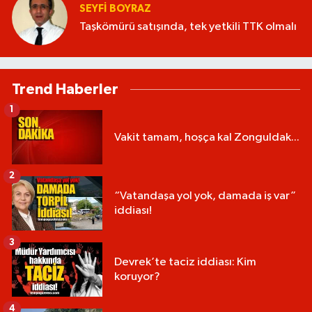
SEYFI BOYRAZ
Taşkömürü satışında, tek yetkili TTK olmalı
Trend Haberler
1
Vakit tamam, hoşça kal Zonguldak...
2
“Vatandaşa yol yok, damada iş var”
iddiası!
3
Devrek’te taciz iddiası: Kim
koruyor?
4