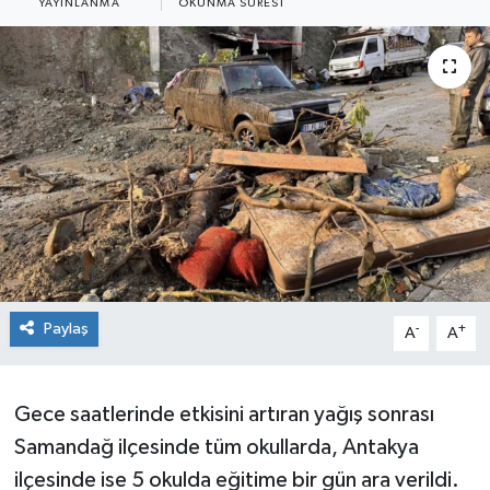
YAYINLANMA
OKUNMA SÜRESI
Siyaset
SPOR
YAŞAM
Zonguldak
Paylaş
-
+
A
A
Gece saatlerinde etkisini artıran yağış sonrası
Samandağ ilçesinde tüm okullarda, Antakya
ilçesinde ise 5 okulda eğitime bir gün ara verildi.