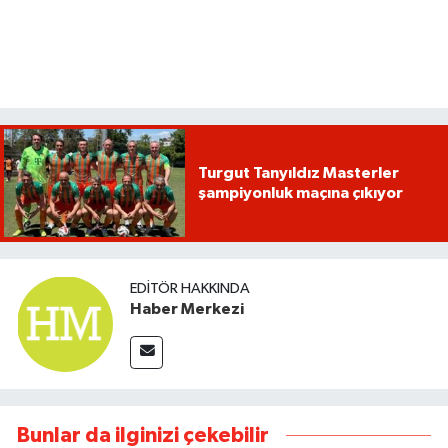
Turgut Tanyıldız Masterler
şampiyonluk maçına çıkıyor
EDITÖR HAKKINDA
Haber Merkezi
Bunlar da ilginizi çekebilir