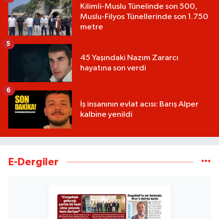
Kilimli-Muslu Tünelinde son 500,
Muslu-Filyos Tünellerinde son 1.750
metre
5
45 Yaşındaki Nazım Zararcı
hayatına son verdi
6
İş insanının evlat acısı: Barış Alper
kalbine yenildi
E-Dergiler