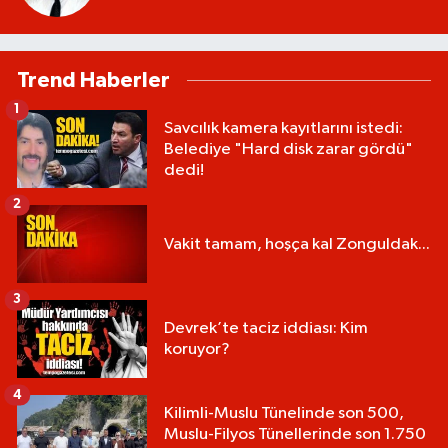
Trend Haberler
1
Savcılık kamera kayıtlarını istedi:
Belediye "Hard disk zarar gördü"
dedi!
2
Vakit tamam, hoşça kal Zonguldak...
3
Devrek’te taciz iddiası: Kim
koruyor?
4
Kilimli-Muslu Tünelinde son 500,
Muslu-Filyos Tünellerinde son 1.750