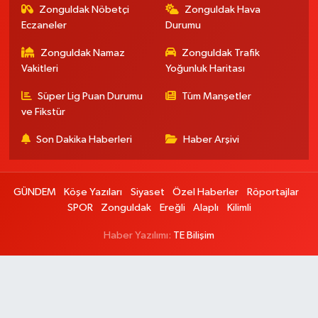
Zonguldak Nöbetçi
Zonguldak Hava
Eczaneler
Durumu
Zonguldak Namaz
Zonguldak Trafik
Vakitleri
Yoğunluk Haritası
Süper Lig Puan Durumu
Tüm Manşetler
ve Fikstür
Son Dakika Haberleri
Haber Arşivi
GÜNDEM
Köşe Yazıları
Siyaset
Özel Haberler
Röportajlar
SPOR
Zonguldak
Ereğli
Alaplı
Kilimli
Haber Yazılımı:
TE Bilişim