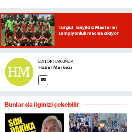
Turgut Tanyıldız Masterler
şampiyonluk maçına çıkıyor
EDITÖR HAKKINDA
Haber Merkezi
Bunlar da ilginizi çekebilir