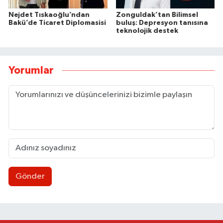
Nejdet Tıskaoğlu’ndan
Zonguldak’tan Bilimsel
Bakü’de Ticaret Diplomasisi
buluş: Depresyon tanısına
teknolojik destek
Yorumlar
Gönder
Zonguldakspor eski Başkanı Rıza Kerim Tanyeri’n
21:53 |
Hep bana, Rabbena! / Ahmet Çolakoğlu köylünü
21:43 |
Ülkü Ocakları’ndan BEUN Rektörü Özölçer’e ziy
17:59 |
Yeni Parti Zonguldak İl Yönetimi belli oldu
17:34 |