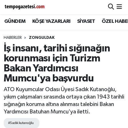
GÜNDEM
KÖŞE YAZARLARI
SİYASET
ÖZEL HABE
Alaplı
Zonguldak Nöbetçi Eczaneler
Çaycuma
Zonguldak Hava Durumu
HABERLER
ZONGULDAK
İş insanı, tarihi sığınağın
Devrek
Zonguldak Namaz Vakitleri
korunması için Turizm
Ereğli
Zonguldak Trafik Yoğunluk Haritası
Bakan Yardımcısı
Mumcu'ya başvurdu
Gökçebey
Süper Lig Puan Durumu ve Fikstür
ATO Kuyumcular Odası Üyesi Sadık Kutanoğlu,
GÜNDEM
Tüm Manşetler
yıkım çalışmaları sırasında ortaya çıkan 1943 tarihli
sığınağın koruma altına alınması talebini Bakan
Kilimli
Son Dakika Haberleri
Yardımcısı Batuhan Mumcu'ya iletti.
#Sadık kutanoğlu
Kozlu
Haber Arşivi