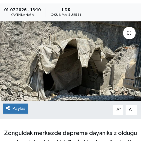
01.07.2026 - 13:10
1 DK
Siyaset
YAYINLANMA
OKUNMA SÜRESI
SPOR
YAŞAM
Zonguldak
Paylaş
-
+
A
A
Zonguldak merkezde depreme dayanıksız olduğu