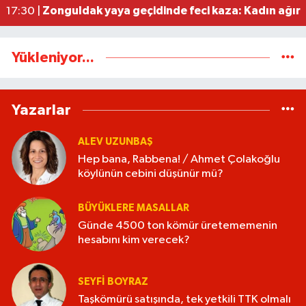
Zonguldak yaya geçidinde feci kaza: Kadın ağır 
17:30 |
Yükleniyor...
Yazarlar
ALEV UZUNBAŞ
Hep bana, Rabbena! / Ahmet Çolakoğlu
köylünün cebini düşünür mü?
BÜYÜKLERE MASALLAR
Günde 4500 ton kömür üretememenin
hesabını kim verecek?
SEYFI BOYRAZ
Taşkömürü satışında, tek yetkili TTK olmalı