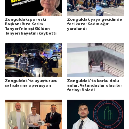
Zonguldakspor eski
Zonguldak yaya geçidinde
Başkanı Rıza Kerim
feci kaza: Kadın ağır
Tanyeri’nin eşi Gülden
yaralandı
Tanyeri hayatını kaybetti
Zonguldak'ta uyuşturucu
Zonguldak'ta korku dolu
satıcılarına operasyon
anlar: Vatandaşlar olası bir
faciayı önledi