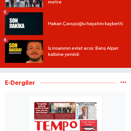
metre
5
Hakan Çavuşoğlu hayatını kaybetti
6
İş insanının evlat acısı: Barış Alper
kalbine yenildi
E-Dergiler