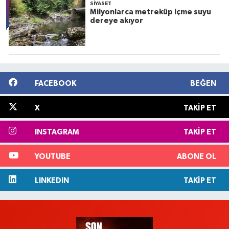
SIYASET
Milyonlarca metreküp içme suyu
dereye akıyor
FACEBOOK
BEĞEN
X
TAKIP ET
INSTAGRAM
TAKIP ET
YOUTUBE
ABONE OL
LINKEDIN
TAKIP ET