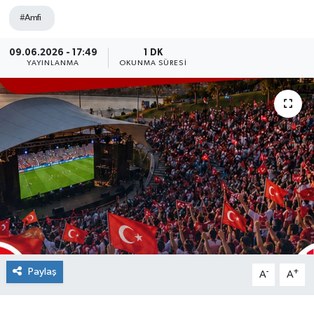
#Amfi
Siyaset
09.06.2026 - 17:49
1 DK
SPOR
YAYINLANMA
OKUNMA SÜRESI
YAŞAM
Zonguldak
Paylaş
-
+
A
A