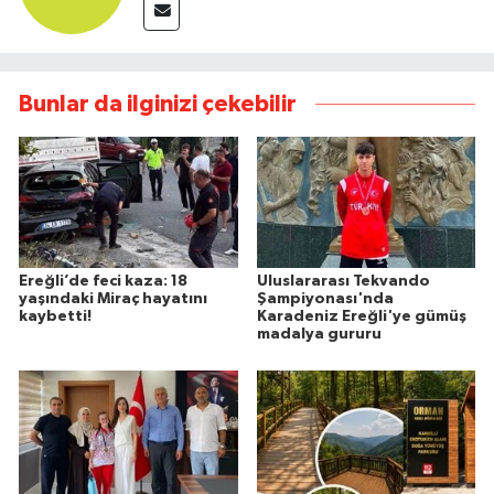
Bunlar da ilginizi çekebilir
Ereğli’de feci kaza: 18
Uluslararası Tekvando
yaşındaki Miraç hayatını
Şampiyonası'nda
kaybetti!
Karadeniz Ereğli'ye gümüş
madalya gururu