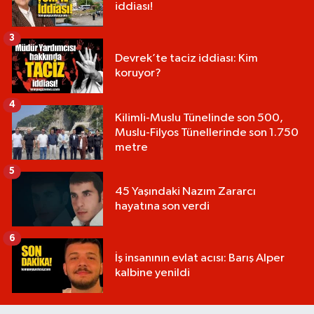
iddiası!
3
Devrek’te taciz iddiası: Kim
koruyor?
4
Kilimli-Muslu Tünelinde son 500,
Muslu-Filyos Tünellerinde son 1.750
metre
5
45 Yaşındaki Nazım Zararcı
hayatına son verdi
6
İş insanının evlat acısı: Barış Alper
kalbine yenildi