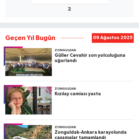
2
Geçen Yıl Bugün
09 Ağustos 2025
ZONGULDAK
Güller Cevahir son yolculuğuna
uğurlandı
ZONGULDAK
Kızılay camiası yasta
ZONGULDAK
Zonguldak-Ankara karayolunda
çaıışmalar tamamlandı