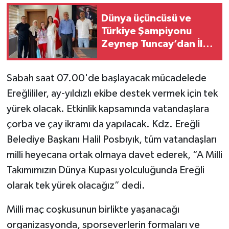
Dünya üçüncüsü ve
Türkiye Şampiyonu
Zeynep Tuncay’dan İlçe
Millî Eğitim
Müdürlüğüne ziyaret
Sabah saat 07.00'de başlayacak mücadelede
Ereğlililer, ay-yıldızlı ekibe destek vermek için tek
yürek olacak. Etkinlik kapsamında vatandaşlara
çorba ve çay ikramı da yapılacak. Kdz. Ereğli
Belediye Başkanı Halil Posbıyık, tüm vatandaşları
milli heyecana ortak olmaya davet ederek, “A Milli
Takımımızın Dünya Kupası yolculuğunda Ereğli
olarak tek yürek olacağız” dedi.
Milli maç coşkusunun birlikte yaşanacağı
organizasyonda, sporseverlerin formaları ve