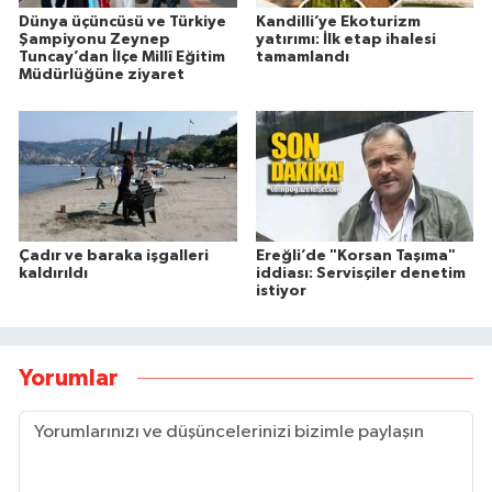
Dünya üçüncüsü ve Türkiye
Kandilli’ye Ekoturizm
Şampiyonu Zeynep
yatırımı: İlk etap ihalesi
Tuncay’dan İlçe Millî Eğitim
tamamlandı
Müdürlüğüne ziyaret
Çadır ve baraka işgalleri
Ereğli’de "Korsan Taşıma"
kaldırıldı
iddiası: Servisçiler denetim
istiyor
Yorumlar