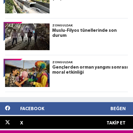
ZONGULDAK
Muslu-Filyos tünellerinde son
durum
ZONGULDAK
Gençlerden orman yangını sonrası
moral etkinliği
FACEBOOK
BEĞEN
X
TAKIP ET