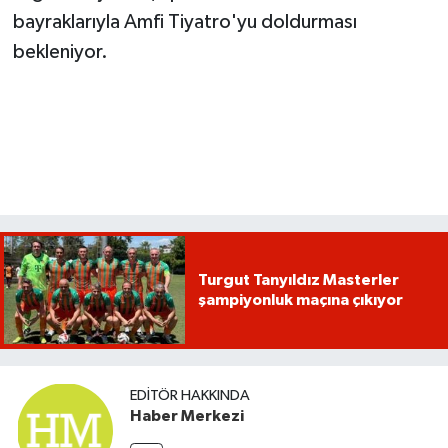
bayraklarıyla Amfi Tiyatro'yu doldurması
bekleniyor.
Turgut Tanyıldız Masterler
şampiyonluk maçına çıkıyor
EDITÖR HAKKINDA
Haber Merkezi