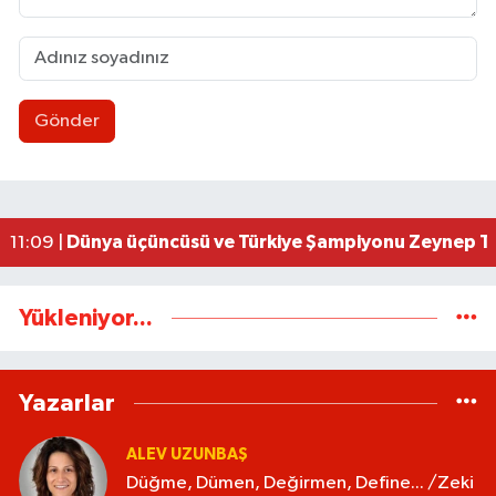
Gönder
Ereğli’de feci kaza: 18 yaşındaki Miraç hayatını 
23:02 |
İşçi sorunları masaya yatırıldı
18:07 |
AK Parti İstişare toplantısı düzenlendi
18:02 |
Uluslararası Tekvando Şampiyonası'nda Karadeni
11:11 |
Dünya üçüncüsü ve Türkiye Şampiyonu Zeynep Tun
11:09 |
Yükleniyor...
Yazarlar
ALEV UZUNBAŞ
Düğme, Dümen, Değirmen, Define... /Zeki