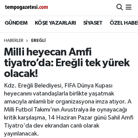
GÜNDEM
KÖŞE YAZARLARI
SİYASET
ÖZEL HABE
Alaplı
Zonguldak Nöbetçi Eczaneler
Çaycuma
Zonguldak Hava Durumu
HABERLER
EREĞLI
Milli heyecan Amfi
Devrek
Zonguldak Namaz Vakitleri
tiyatro’da: Ereğli tek yürek
Ereğli
Zonguldak Trafik Yoğunluk Haritası
olacak!
Kdz. Ereğli Belediyesi, FIFA Dünya Kupası
Gökçebey
Süper Lig Puan Durumu ve Fikstür
heyecanını vatandaşlarla birlikte yaşatmak
amacıyla anlamlı bir organizasyona imza atıyor. A
GÜNDEM
Tüm Manşetler
Milli Futbol Takımı'nın Avustralya ile oynayacağı
kritik karşılaşma, 14 Haziran Pazar günü Sahil Amfi
Kilimli
Son Dakika Haberleri
Tiyatro'da dev ekrandan canlı olarak
Kozlu
Haber Arşivi
yayınlanacak.