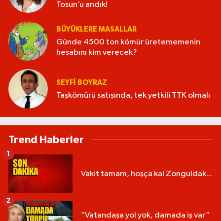
Tosun’u andık!
BÜYÜKLERE MASALLAR
Günde 4500 ton kömür üretememenin
hesabını kim verecek?
SEYFI BOYRAZ
Taşkömürü satışında, tek yetkili TTK olmalı
Trend Haberler
1
Vakit tamam, hoşça kal Zonguldak...
2
“Vatandaşa yol yok, damada iş var”