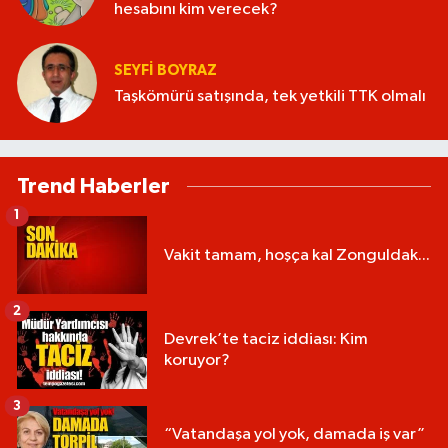
hesabını kim verecek?
SEYFI BOYRAZ
Taşkömürü satışında, tek yetkili TTK olmalı
Trend Haberler
1
Vakit tamam, hoşça kal Zonguldak...
2
Devrek’te taciz iddiası: Kim
koruyor?
3
“Vatandaşa yol yok, damada iş var”