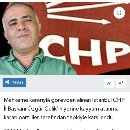
Siyaset
SPOR
YAŞAM
Zonguldak
Paylaş
-
+
A
A
Mahkeme kararıyla görevden alınan İstanbul CHP
İl Başkanı Özgür Çelik’in yerine kayyum atanma
kararı partililer tarafından tepkiyle karşılandı.