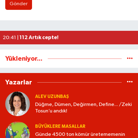
Gönder
Uluslararası Tekvando Şampiyonası'nda Karadeni
11:11 |
Dünya üçüncüsü ve Türkiye Şampiyonu Zeynep Tun
11:09 |
BEUN personeli ölü bulundu
11:06 |
Düğme, Dümen, Değirmen, Define... /Zeki Tosun
21:30 |
112 Artık cepte!
20:41 |
Yükleniyor...
Yazarlar
ALEV UZUNBAŞ
Düğme, Dümen, Değirmen, Define... /Zeki
Tosun’u andık!
BÜYÜKLERE MASALLAR
Günde 4500 ton kömür üretememenin