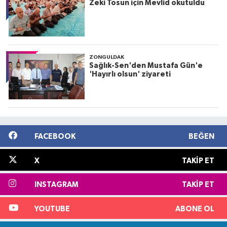
Zeki Tosun için Mevlid okutuldu
ZONGULDAK
Sağlık-Sen'den Mustafa Gün'e
'Hayırlı olsun' ziyareti
FACEBOOK
BEĞEN
X
TAKIP ET
INSTAGRAM
TAKIP ET
YOUTUBE
ABONE OL