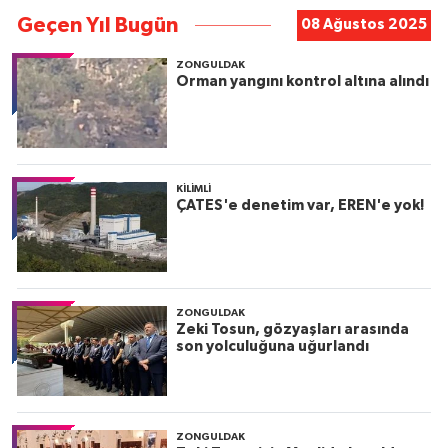
Geçen Yıl Bugün
08 Ağustos 2025
ZONGULDAK
Orman yangını kontrol altına alındı
KILIMLI
ÇATES'e denetim var, EREN'e yok!
ZONGULDAK
Zeki Tosun, gözyaşları arasında
son yolculuğuna uğurlandı
ZONGULDAK