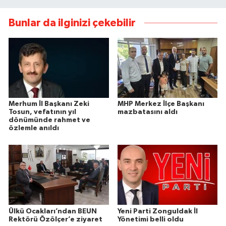
Bunlar da ilginizi çekebilir
Merhum İl Başkanı Zeki
MHP Merkez İlçe Başkanı
Tosun, vefatının yıl
mazbatasını aldı
dönümünde rahmet ve
özlemle anıldı
Ülkü Ocakları’ndan BEUN
Yeni Parti Zonguldak İl
Rektörü Özölçer’e ziyaret
Yönetimi belli oldu