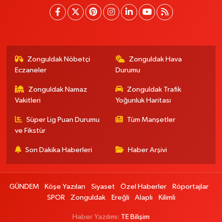
Zonguldak Nöbetçi
Zonguldak Hava
Eczaneler
Durumu
Zonguldak Namaz
Zonguldak Trafik
Vakitleri
Yoğunluk Haritası
Süper Lig Puan Durumu
Tüm Manşetler
ve Fikstür
Son Dakika Haberleri
Haber Arşivi
GÜNDEM
Köşe Yazıları
Siyaset
Özel Haberler
Röportajlar
SPOR
Zonguldak
Ereğli
Alaplı
Kilimli
Haber Yazılımı:
TE Bilişim