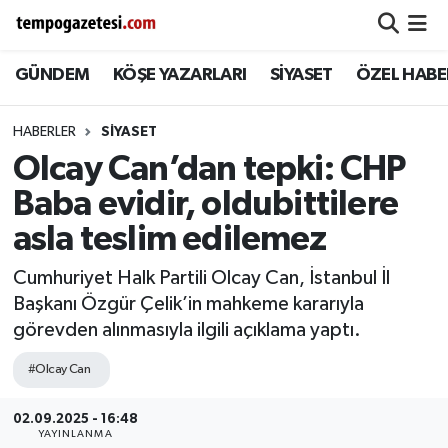
GÜNDEM
KÖŞE YAZARLARI
SİYASET
ÖZEL HABE
Alaplı
Zonguldak Nöbetçi Eczaneler
Çaycuma
Zonguldak Hava Durumu
HABERLER
SIYASET
Olcay Can’dan tepki: CHP
Devrek
Zonguldak Namaz Vakitleri
Baba evidir, oldubittilere
Ereğli
Zonguldak Trafik Yoğunluk Haritası
asla teslim edilemez
Cumhuriyet Halk Partili Olcay Can, İstanbul İl
Gökçebey
Süper Lig Puan Durumu ve Fikstür
Başkanı Özgür Çelik’in mahkeme kararıyla
görevden alınmasıyla ilgili açıklama yaptı.
GÜNDEM
Tüm Manşetler
#Olcay Can
Kilimli
Son Dakika Haberleri
02.09.2025 - 16:48
Kozlu
Haber Arşivi
YAYINLANMA