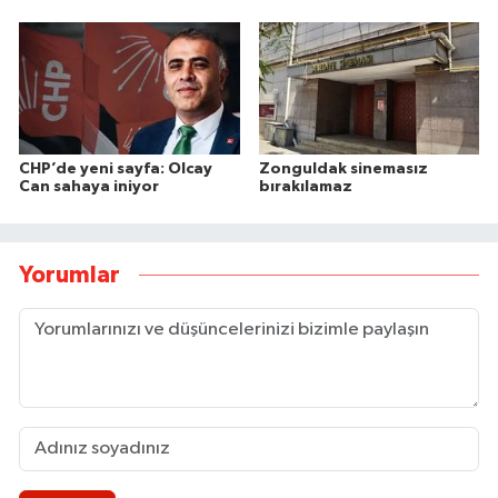
CHP’de yeni sayfa: Olcay
Zonguldak sinemasız
Can sahaya iniyor
bırakılamaz
Yorumlar