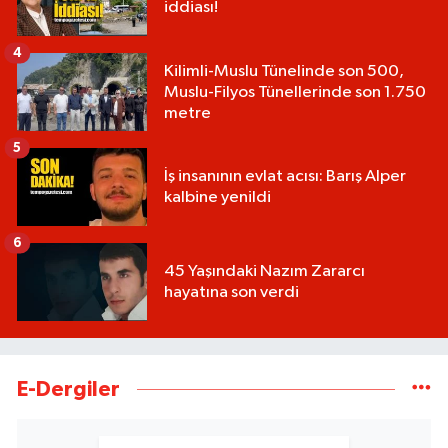
iddiası!
4
Kilimli-Muslu Tünelinde son 500,
Muslu-Filyos Tünellerinde son 1.750
metre
5
İş insanının evlat acısı: Barış Alper
kalbine yenildi
6
45 Yaşındaki Nazım Zararcı
hayatına son verdi
E-Dergiler