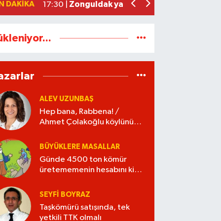
N DAKIKA
Zonguldak yaya geçidinde feci kaza: K
17:30 |
ükleniyor...
azarlar
ALEV UZUNBAŞ
Hep bana, Rabbena! /
Ahmet Çolakoğlu köylünün
cebini düşünür mü?
BÜYÜKLERE MASALLAR
Günde 4500 ton kömür
üretememenin hesabını kim
verecek?
SEYFI BOYRAZ
Taşkömürü satışında, tek
yetkili TTK olmalı