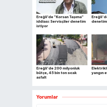
Ereğli’de "Korsan Taşıma"
Ereğli'd
iddiası: Servisçiler denetim
denetimi 
istiyor
Ereğli'de 200 milyonluk
Elektrikl
bütçe, 45 bin ton sıcak
yangın e
asfalt
Yorumlar