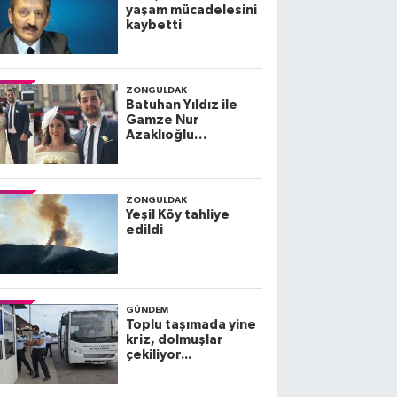
yaşam mücadelesini
kaybetti
ZONGULDAK
Batuhan Yıldız ile
Gamze Nur
Azaklıoğlu
dünyaevine giriyor
ZONGULDAK
Yeşil Köy tahliye
edildi
GÜNDEM
Toplu taşımada yine
kriz, dolmuşlar
çekiliyor...