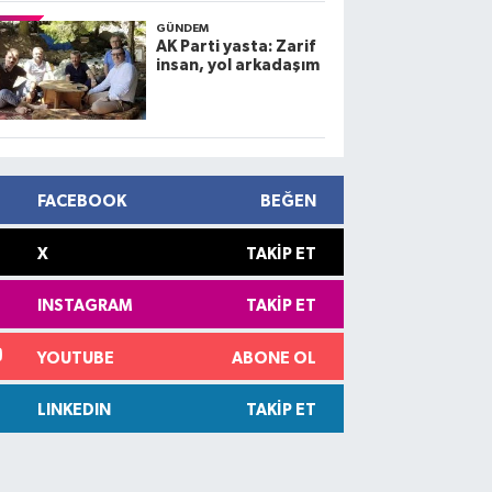
GÜNDEM
AK Parti yasta: Zarif
insan, yol arkadaşım
FACEBOOK
BEĞEN
X
TAKIP ET
INSTAGRAM
TAKIP ET
YOUTUBE
ABONE OL
LINKEDIN
TAKIP ET