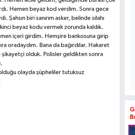
. Hemen acile geldim, geldiğimde burası çok
lardı. Hemen beyaz kod verdim. Sonra gece
i. Şahsın biri sanırım asker, belinde silahı
r ikinci beyaz kodu vermek zorunda kaldık.
emen içeri girdim. Hemşire bankosuna girip
sıra oradaydım. Bana da bağırdılar. Hakaret
e şikayetçi olduk. Polisler geldikten sonra
ı.
i olduğu olayda şüpheliler tutuksuz
.
G
B