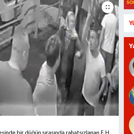
SO
Y
Y
sinde bir düğün sırasında rahatsızlanan F.H.,