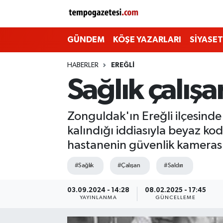
Alaplı
Zonguldak Nöbetçi Eczaneler
GÜNDEM
KÖŞE YAZARLARI
SİYASET
Çaycuma
Zonguldak Hava Durumu
HABERLER
EREĞLI
Sağlık çalış
Devrek
Zonguldak Namaz Vakitleri
Ereğli
Zonguldak Trafik Yoğunluk Haritası
Zonguldak'ın Ereğli ilçesinde 
kalındığı iddiasıyla beyaz kod 
Gökçebey
Süper Lig Puan Durumu ve Fikstür
hastanenin güvenlik kamerası
GÜNDEM
Tüm Manşetler
#Sağlık
#Çalışan
#Saldırı
Kilimli
Son Dakika Haberleri
03.09.2024 - 14:28
08.02.2025 - 17:45
YAYINLANMA
GÜNCELLEME
Kozlu
Haber Arşivi