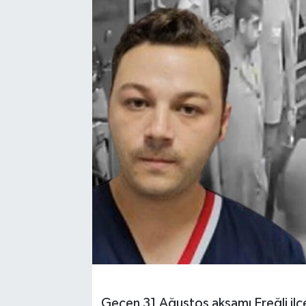
Siyaset
SPOR
YAŞAM
Zonguldak
Geçen 31 Ağustos akşamı Ereğli ilçe