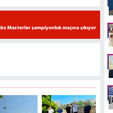
dız Masterler şampiyonluk maçına çıkıyor