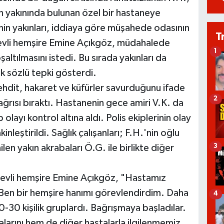
n yakınında bulunan özel bir hastaneye
'nin yakınları, iddiaya göre müşahede odasının
T
revli hemşire Emine Açıkgöz, müdahalede
1
şaltılmasını istedi. Bu sırada yakınları da
ek sözlü tepki gösterdi.
ehdit, hakaret ve küfürler savurduğunu ifade
2
ağrısı bıraktı. Hastanenin gece amiri V.K. da
ayı kontrol altına aldı. Polis ekiplerinin olay
inleştirildi. Sağlık çalışanları; F.H.'nin oğlu
3
n yakın akrabaları Ö.G. ile birlikte diğer
revli hemşire Emine Açıkgöz, "Hastamız
i. Ben bir hemşire hanımı görevlendirdim. Daha
4
20-30 kişilik gruplardı. Bağrışmaya başladılar.
larını hem de diğer hastalarla ilgilenmemiz