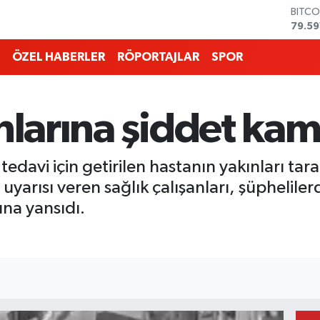
DOLA
45,4
EURO
53,3
ÖZEL HABERLER
RÖPORTAJLAR
SPOR
STERL
61,6
G.ALT
6862
anlarına şiddet ka
BİST1
14.59
BITCO
tedavi için getirilen hastanın yakınları ta
79.59
uyarısı veren sağlık çalışanları, şüpheliler
na yansıdı.