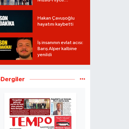
Muslu-Filyos
Tünellerinde son
1.750 metre
Hakan Çavuşoğlu
hayatını kaybetti
İş insanının evlat acısı:
Barış Alper kalbine
yenildi
-Dergiler