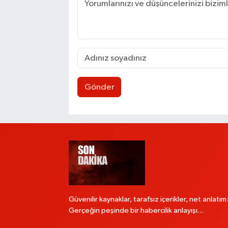
Gönder
Güvenilir kaynaklar, tarafsız içerikler, net anlatım
Gerçeğin peşinde bir habercilik anlayışı...