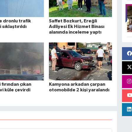
e dronlu trafik
Saffet Bozkurt, Ereğli
sıklaştırıldı
Adliyesi Ek Hizmet Binası
alanında inceleme yaptı
i fırından çıkan
Kamyona arkadan çarpan
vi küle çevirdi
otomobilde 2 kişi yaralandı