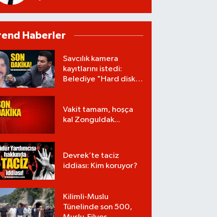
rend Haberler
Savcılık kamera
kayıtlarını istedi:
Belediye "Hard disk
zarar gördü" dedi!
Vakit tamam, hoşça
kal Zonguldak...
Devrek’te taciz
iddiası: Kim koruyor?
Kilimli-Muslu
Tünelinde son 500,