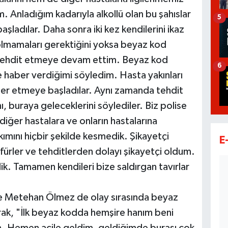
. Anladığım kadarıyla alkollü olan bu şahıslar
5
ladılar. Daha sonra iki kez kendilerini ikaz
 olmamaları gerektiğini yoksa beyaz kod
 tehdit etmeye devam ettim. Beyaz kod
6
haber verdiğimi söyledim. Hasta yakınları
ler etmeye başladılar. Aynı zamanda tehdit
ı, buraya geleceklerini söylediler. Biz polise
iğer hastalara ve onların hastalarına
mını hiçbir şekilde kesmedik. Şikayetçi
E
küfürler ve tehditlerden dolayı şikayetçi oldum.
ik. Tamamen kendileri bize saldırgan tavırlar
e Metehan Ölmez de olay sırasında beyaz
ak, "İlk beyaz kodda hemşire hanım beni