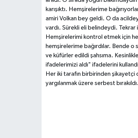
aradı. O sırada yoğun bakımdaydım
karışıktı. Hemşirelerime bağırıyor
amiri Volkan bey geldi. O da acildeyd
vardı. Sürekli eli belindeydi. Tekra
Hemşirelerimi kontrol etmek için h
hemşirelerime bağırdılar. Bende o 
ve küfürler edildi şahsıma. Kesinlikl
ifadelerimizi aldı" ifadelerini kulland
Her iki tarafın birbirinden şikayetç
yargılanmak üzere serbest bırakıldı