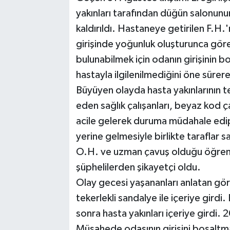
yakınları tarafından düğün salonunu
kaldırıldı. Hastaneye getirilen F.H.
girişinde yoğunluk oluşturunca gö
bulunabilmek için odanın girişinin bo
hastayla ilgilenilmediğini öne sürer
Büyüyen olayda hasta yakınlarının t
eden sağlık çalışanları, beyaz kod ç
acile gelerek duruma müdahale edip ol
yerine gelmesiyle birlikte taraflar sak
O.H. ve uzman çavuş olduğu öğrenile
şüphelilerden şikayetçi oldu.
Olay gecesi yaşananları anlatan gö
tekerlekli sandalye ile içeriye gird
sonra hasta yakınları içeriye girdi. 
Müşahede odasının girişini boşaltma