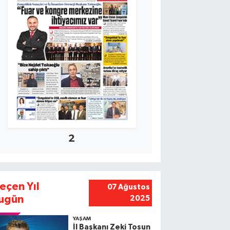
2
eçen Yıl
07 Ağustos
ugün
2025
YAŞAM
İl Başkanı Zeki Tosun