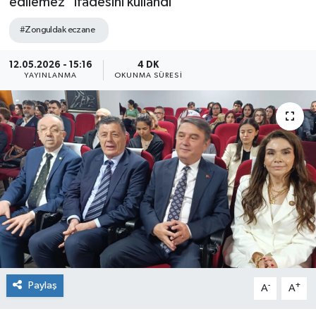
edilemez" ifadesini kullandı
Siyaset
#Zonguldak eczane
SPOR
12.05.2026 - 15:16
4 DK
YAYINLANMA
OKUNMA SÜRESI
YAŞAM
Zonguldak
Paylaş
-
+
A
A