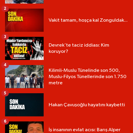
2
Vakit tamam, hoşça kal Zonguldak...
3
Devrek’te taciz iddiası: Kim
koruyor?
4
Kilimli-Muslu Tünelinde son 500,
Muslu-Filyos Tünellerinde son 1.750
metre
5
Hakan Çavuşoğlu hayatını kaybetti
6
İş insanının evlat acısı: Barış Alper