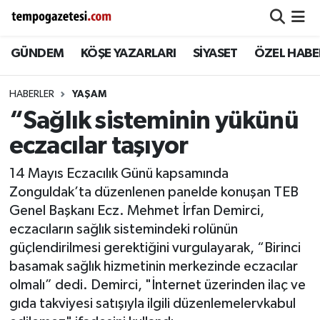
GÜNDEM
KÖŞE YAZARLARI
SİYASET
ÖZEL HABE
Alaplı
Zonguldak Nöbetçi Eczaneler
Çaycuma
Zonguldak Hava Durumu
HABERLER
YAŞAM
“Sağlık sisteminin yükünü
Devrek
Zonguldak Namaz Vakitleri
eczacılar taşıyor
Ereğli
Zonguldak Trafik Yoğunluk Haritası
14 Mayıs Eczacılık Günü kapsamında
Zonguldak’ta düzenlenen panelde konuşan TEB
Gökçebey
Süper Lig Puan Durumu ve Fikstür
Genel Başkanı Ecz. Mehmet İrfan Demirci,
eczacıların sağlık sistemindeki rolünün
GÜNDEM
Tüm Manşetler
güçlendirilmesi gerektiğini vurgulayarak, “Birinci
basamak sağlık hizmetinin merkezinde eczacılar
Kilimli
Son Dakika Haberleri
olmalı” dedi. Demirci, "İnternet üzerinden ilaç ve
gıda takviyesi satışıyla ilgili düzenlemelervkabul
Kozlu
Haber Arşivi