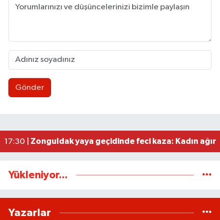
Gönder
Zonguldakspor eski Başkanı Rıza Kerim Tanyeri’n
21:53 |
Hep bana, Rabbena! / Ahmet Çolakoğlu köylünü
21:43 |
Ülkü Ocakları’ndan BEUN Rektörü Özölçer’e ziy
17:59 |
Yeni Parti Zonguldak İl Yönetimi belli oldu
17:34 |
Zonguldak yaya geçidinde feci kaza: Kadın ağır 
17:30 |
Yükleniyor...
Yazarlar