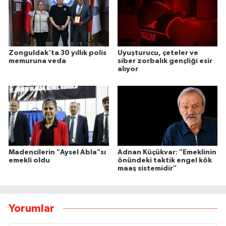
Zonguldak'ta 30 yıllık polis
Uyuşturucu, çeteler ve
memuruna veda
siber zorbalık gençliği esir
alıyor
Madencilerin "Aysel Abla"sı
Adnan Küçükvar: "Emeklinin
emekli oldu
önündeki taktik engel kök
maaş sistemidir"
Yorumlar