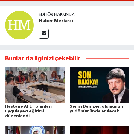
EDITÖR HAKKINDA
Haber Merkezi
Bunlar da ilginizi çekebilir
Hastane AFET planları
Şemsi Denizer, ölümünün
uygulayacı eğitimi
yıldönümünde anılacak
düzenlendi