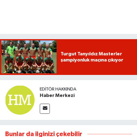
Turgut Tanyıldız Masterler
şampiyonluk maçına çıkıyor
EDITÖR HAKKINDA
Haber Merkezi
Bunlar da ilginizi çekebilir