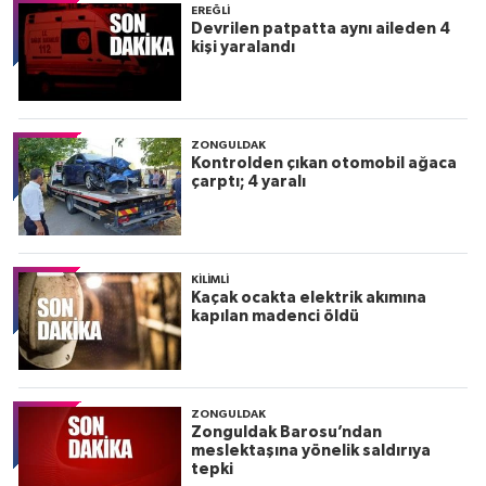
EREĞLI
Devrilen patpatta aynı aileden 4
kişi yaralandı
ZONGULDAK
Kontrolden çıkan otomobil ağaca
çarptı; 4 yaralı
KILIMLI
Kaçak ocakta elektrik akımına
kapılan madenci öldü
ZONGULDAK
Zonguldak Barosu’ndan
meslektaşına yönelik saldırıya
tepki