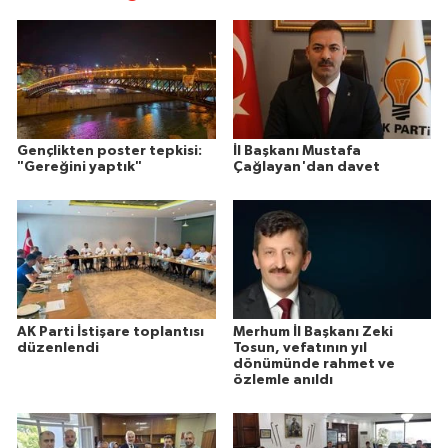
Gençlikten poster tepkisi:
İl Başkanı Mustafa
"Gereğini yaptık"
Çağlayan'dan davet
AK Parti İstişare toplantısı
Merhum İl Başkanı Zeki
düzenlendi
Tosun, vefatının yıl
dönümünde rahmet ve
özlemle anıldı