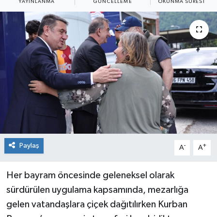
YAYINLANMA
GÜNCELLEME
OKUNMA SÜRESI
Siyaset
SPOR
YAŞAM
Zonguldak
Paylaş
-
+
A
A
Her bayram öncesinde geleneksel olarak
sürdürülen uygulama kapsamında, mezarlığa
gelen vatandaşlara çiçek dağıtılırken Kurban