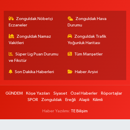
Zonguldak Nöbetçi
Zonguldak Hava
Eczaneler
Durumu
Zonguldak Namaz
Zonguldak Trafik
Vakitleri
Yoğunluk Haritası
Süper Lig Puan Durumu
Tüm Manşetler
ve Fikstür
Son Dakika Haberleri
Haber Arşivi
GÜNDEM
Köşe Yazıları
Siyaset
Özel Haberler
Röportajlar
SPOR
Zonguldak
Ereğli
Alaplı
Kilimli
Haber Yazılımı:
TE Bilişim