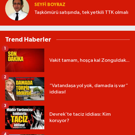
SEYFI BOYRAZ
Taşkömürü satışında, tek yetkili TTK olmalı
Trend Haberler
1
Vakit tamam, hoşça kal Zonguldak...
2
“Vatandaşa yol yok, damada iş var”
iddiası!
3
Devrek’te taciz iddiası: Kim
koruyor?
4