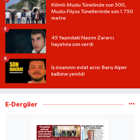
Kilimli-Muslu Tünelinde son 500,
Muslu-Filyos Tünellerinde son 1.750
metre
5
45 Yaşındaki Nazım Zararcı
hayatına son verdi
6
İş insanının evlat acısı: Barış Alper
kalbine yenildi
E-Dergiler