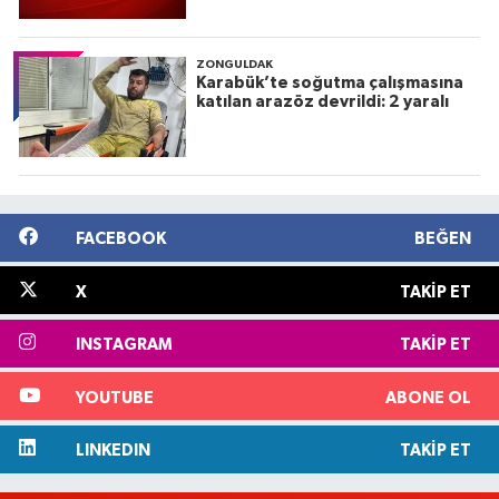
ZONGULDAK
Karabük’te soğutma çalışmasına
katılan arazöz devrildi: 2 yaralı
FACEBOOK
BEĞEN
X
TAKIP ET
INSTAGRAM
TAKIP ET
YOUTUBE
ABONE OL
LINKEDIN
TAKIP ET