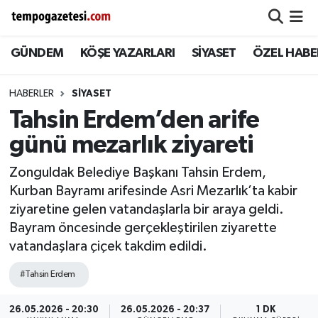
GÜNDEM
KÖŞE YAZARLARI
SİYASET
ÖZEL HABE
Alaplı
Zonguldak Nöbetçi Eczaneler
Çaycuma
Zonguldak Hava Durumu
HABERLER
SIYASET
Tahsin Erdem’den arife
Devrek
Zonguldak Namaz Vakitleri
günü mezarlık ziyareti
Ereğli
Zonguldak Trafik Yoğunluk Haritası
Zonguldak Belediye Başkanı Tahsin Erdem,
Kurban Bayramı arifesinde Asri Mezarlık’ta kabir
Gökçebey
Süper Lig Puan Durumu ve Fikstür
ziyaretine gelen vatandaşlarla bir araya geldi.
Bayram öncesinde gerçekleştirilen ziyarette
GÜNDEM
Tüm Manşetler
vatandaşlara çiçek takdim edildi.
Kilimli
Son Dakika Haberleri
#Tahsin Erdem
Kozlu
Haber Arşivi
26.05.2026 - 20:30
26.05.2026 - 20:37
1 DK