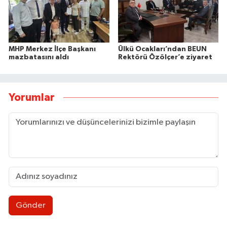
MHP Merkez İlçe Başkanı
Ülkü Ocakları’ndan BEUN
mazbatasını aldı
Rektörü Özölçer’e ziyaret
Yorumlar
Gönder
Mugada sahilinde can pazarı yaşandı
11:09 |
Gençlikten poster tepkisi: "Gereğini yaptık"
11:04 |