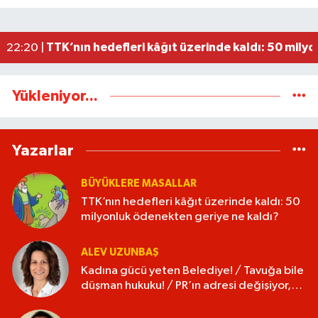
İl Başkanı Mustafa Çağlayan'dan davet
11:02 |
Ankara'da Zonguldak'a acı tur: 16 yaşındaki ge
00:06 |
TTK’nın hedefleri kâğıt üzerinde kaldı: 50 mily
22:20 |
Yükleniyor...
Yazarlar
BÜYÜKLERE MASALLAR
TTK’nın hedefleri kâğıt üzerinde kaldı: 50
milyonluk ödenekten geriye ne kaldı?
ALEV UZUNBAŞ
Kadına gücü yeten Belediye! / Tavuğa bile
düşman hukuku! / PR’ın adresi değişiyor,
isim değişmiyor!