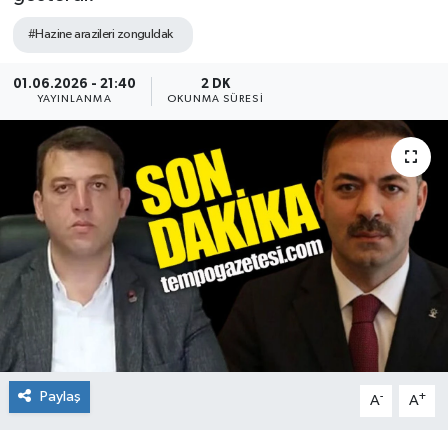
Siyaset
#Hazine arazileri zonguldak
01.06.2026 - 21:40
2 DK
SPOR
YAYINLANMA
OKUNMA SÜRESI
YAŞAM
Zonguldak
Paylaş
-
+
A
A