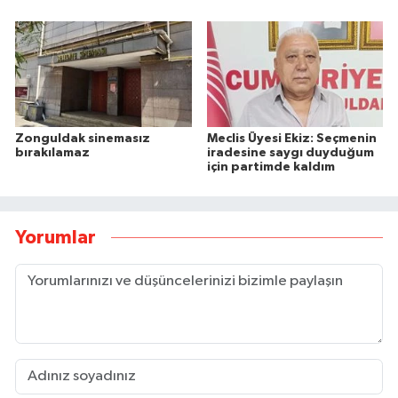
Zonguldak sinemasız
Meclis Üyesi Ekiz: Seçmenin
bırakılamaz
iradesine saygı duyduğum
için partimde kaldım
Yorumlar