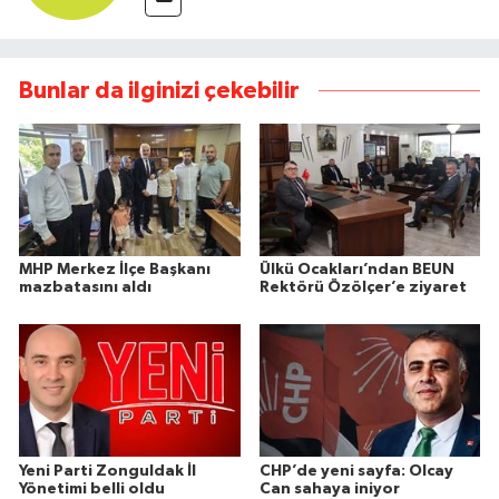
Bunlar da ilginizi çekebilir
MHP Merkez İlçe Başkanı
Ülkü Ocakları’ndan BEUN
mazbatasını aldı
Rektörü Özölçer’e ziyaret
Yeni Parti Zonguldak İl
CHP’de yeni sayfa: Olcay
Yönetimi belli oldu
Can sahaya iniyor