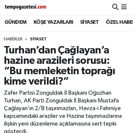
GÜNDEM
KÖŞE YAZARLARI
SİYASET
ÖZEL HABE
Alaplı
Zonguldak Nöbetçi Eczaneler
Çaycuma
Zonguldak Hava Durumu
HABERLER
SIYASET
Turhan’dan Çağlayan’a
Devrek
Zonguldak Namaz Vakitleri
hazine arazileri sorusu:
Ereğli
Zonguldak Trafik Yoğunluk Haritası
“Bu memleketin toprağı
kime verildi?”
Gökçebey
Süper Lig Puan Durumu ve Fikstür
Zafer Partisi Zonguldak İl Başkanı Oğuzhan
GÜNDEM
Tüm Manşetler
Turhan, AK Parti Zonguldak İl Başkanı Mustafa
Çağlayan’ın 2/B taşınmazları, Havza-i Fahmiye
Kilimli
Son Dakika Haberleri
kapsamındaki araziler ve Hazine taşınmazlarına
ilişkin yeni düzenleme açıklamasına sert tepki
Kozlu
Haber Arşivi
gösterdi.