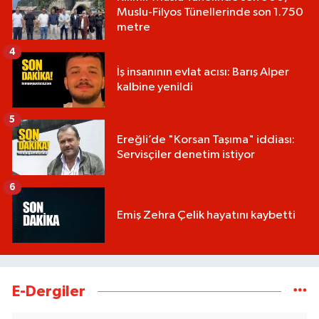
Muslu-Filyos Tünellerinde son 1.750
metre
4
İş insanının evlat acısı: Barış Alper
kalbine yenildi
5
Ereğli’de "Korsan Taşıma" iddiası:
Servisçiler denetim istiyor
6
Emiş Zehra Çelik hayatını kaybetti
E-Dergiler