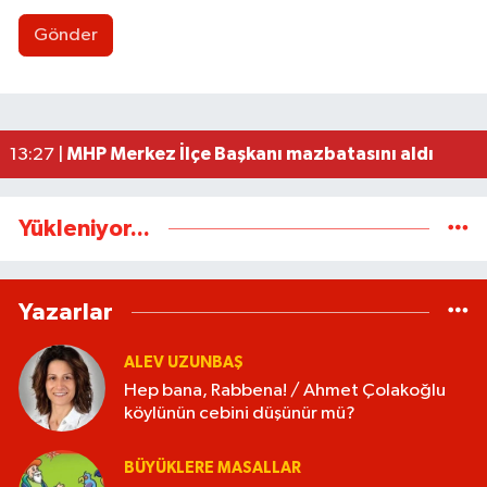
Gönder
Biraz ciddiyet lütfen!
14:31 |
Mandalar karayoluna çıktı, sürücüler yavaşlama
14:12 |
9 Yaşındaki çocuk için acil kan aranıyor
13:43 |
Çadır ve baraka işgalleri kaldırıldı
13:30 |
MHP Merkez İlçe Başkanı mazbatasını aldı
13:27 |
Yükleniyor...
Yazarlar
ALEV UZUNBAŞ
Hep bana, Rabbena! / Ahmet Çolakoğlu
köylünün cebini düşünür mü?
BÜYÜKLERE MASALLAR