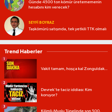
Günde 4500 ton kömür üretememenin
hesabını kim verecek?
SEYFI BOYRAZ
Taşkömürü satışında, tek yetkili TTK olmalı
Trend Haberler
1
Vakit tamam, hoşça kal Zonguldak...
2
Devrek’te taciz iddiası: Kim
koruyor?
3
Kilimli-Muslu Tünelinde son 500,