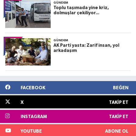
GÜNDEM
Toplu taşımada yine kriz,
dolmuşlar çekiliyor...
GÜNDEM
AK Parti yasta: Zarif insan, yol
arkadaşım
FACEBOOK
BEĞEN
X
TAKIP ET
INSTAGRAM
TAKIP ET
YOUTUBE
ABONE OL