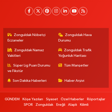
Zonguldak Nöbetçi
Zonguldak Hava
Eczaneler
Durumu
Zonguldak Namaz
Zonguldak Trafik
Vakitleri
Yoğunluk Haritası
Süper Lig Puan Durumu
Tüm Manşetler
ve Fikstür
Son Dakika Haberleri
Haber Arşivi
GÜNDEM
Köşe Yazıları
Siyaset
Özel Haberler
Röportajlar
SPOR
Zonguldak
Ereğli
Alaplı
Kilimli