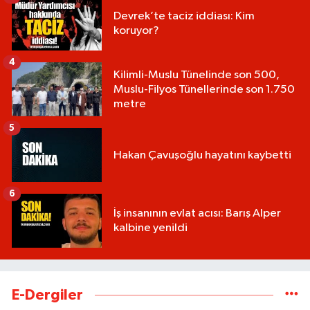
Devrek’te taciz iddiası: Kim
koruyor?
4
Kilimli-Muslu Tünelinde son 500,
Muslu-Filyos Tünellerinde son 1.750
metre
5
Hakan Çavuşoğlu hayatını kaybetti
6
İş insanının evlat acısı: Barış Alper
kalbine yenildi
E-Dergiler