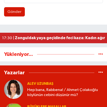
Gönder
Zonguldakspor eski Başkanı Rıza Kerim Tanyeri’n
21:53 |
Hep bana, Rabbena! / Ahmet Çolakoğlu köylünü
21:43 |
Ülkü Ocakları’ndan BEUN Rektörü Özölçer’e ziy
17:59 |
Yeni Parti Zonguldak İl Yönetimi belli oldu
17:34 |
Zonguldak yaya geçidinde feci kaza: Kadın ağır 
17:30 |
Yükleniyor...
Yazarlar
ALEV UZUNBAŞ
Hep bana, Rabbena! / Ahmet Çolakoğlu
köylünün cebini düşünür mü?
BÜYÜKLERE MASALLAR