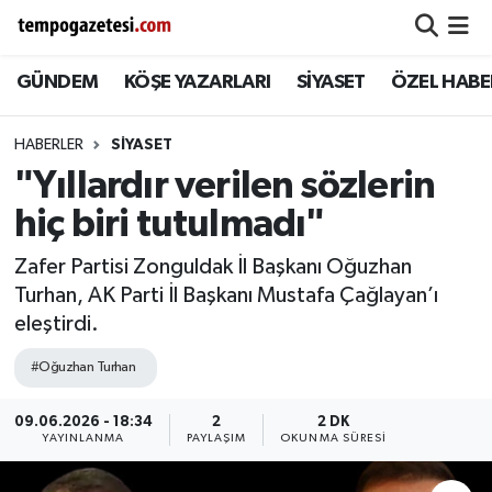
GÜNDEM
KÖŞE YAZARLARI
SİYASET
ÖZEL HABE
Alaplı
Zonguldak Nöbetçi Eczaneler
Çaycuma
Zonguldak Hava Durumu
HABERLER
SIYASET
"Yıllardır verilen sözlerin
Devrek
Zonguldak Namaz Vakitleri
hiç biri tutulmadı"
Ereğli
Zonguldak Trafik Yoğunluk Haritası
Zafer Partisi Zonguldak İl Başkanı Oğuzhan
Turhan, AK Parti İl Başkanı Mustafa Çağlayan’ı
Gökçebey
Süper Lig Puan Durumu ve Fikstür
eleştirdi.
GÜNDEM
Tüm Manşetler
#Oğuzhan Turhan
Kilimli
Son Dakika Haberleri
09.06.2026 - 18:34
2
2 DK
YAYINLANMA
PAYLAŞIM
OKUNMA SÜRESI
Kozlu
Haber Arşivi