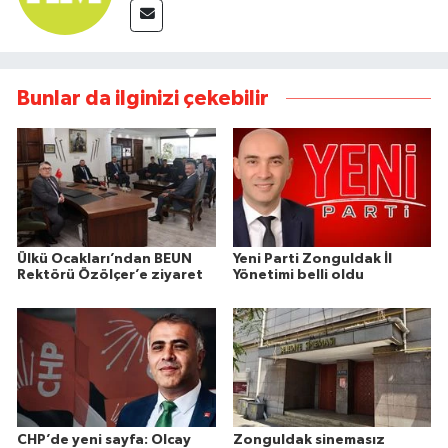
Bunlar da ilginizi çekebilir
Ülkü Ocakları’ndan BEUN
Yeni Parti Zonguldak İl
Rektörü Özölçer’e ziyaret
Yönetimi belli oldu
CHP’de yeni sayfa: Olcay
Zonguldak sinemasız