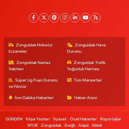
Zonguldak Nöbetçi
Zonguldak Hava
Eczaneler
Durumu
Zonguldak Namaz
Zonguldak Trafik
Vakitleri
Yoğunluk Haritası
Süper Lig Puan Durumu
Tüm Manşetler
ve Fikstür
Son Dakika Haberleri
Haber Arşivi
GÜNDEM
Köşe Yazıları
Siyaset
Özel Haberler
Röportajlar
SPOR
Zonguldak
Ereğli
Alaplı
Kilimli