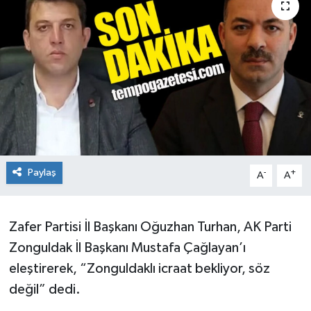
Siyaset
SPOR
YAŞAM
Zonguldak
Paylaş
-
+
A
A
Zafer Partisi İl Başkanı Oğuzhan Turhan, AK Parti
Zonguldak İl Başkanı Mustafa Çağlayan’ı
eleştirerek, “Zonguldaklı icraat bekliyor, söz
değil” dedi.