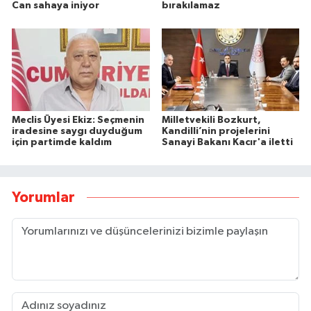
Can sahaya iniyor
bırakılamaz
Meclis Üyesi Ekiz: Seçmenin
Milletvekili Bozkurt,
iradesine saygı duyduğum
Kandilli’nin projelerini
için partimde kaldım
Sanayi Bakanı Kacır'a iletti
Yorumlar