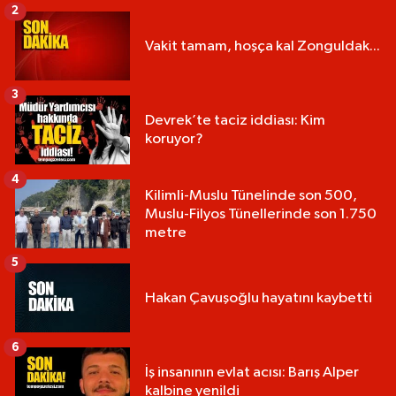
2
Vakit tamam, hoşça kal Zonguldak...
3
Devrek’te taciz iddiası: Kim
koruyor?
4
Kilimli-Muslu Tünelinde son 500,
Muslu-Filyos Tünellerinde son 1.750
metre
5
Hakan Çavuşoğlu hayatını kaybetti
6
İş insanının evlat acısı: Barış Alper
kalbine yenildi