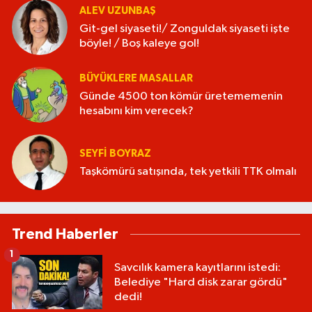
ALEV UZUNBAŞ
Git-gel siyaseti!/ Zonguldak siyaseti işte
böyle! / Boş kaleye gol!
BÜYÜKLERE MASALLAR
Günde 4500 ton kömür üretememenin
hesabını kim verecek?
SEYFI BOYRAZ
Taşkömürü satışında, tek yetkili TTK olmalı
Trend Haberler
1
Savcılık kamera kayıtlarını istedi:
Belediye "Hard disk zarar gördü"
dedi!