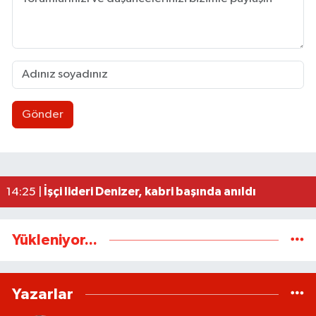
Gönder
Ülkü Ocakları’ndan BEUN Rektörü Özölçer’e ziy
17:59 |
Yeni Parti Zonguldak İl Yönetimi belli oldu
17:34 |
Zonguldak yaya geçidinde feci kaza: Kadın ağır 
17:30 |
Kozlu'da o yol trafiğe kapatılıyor
17:24 |
İşçi lideri Denizer, kabri başında anıldı
14:25 |
Yükleniyor...
Yazarlar