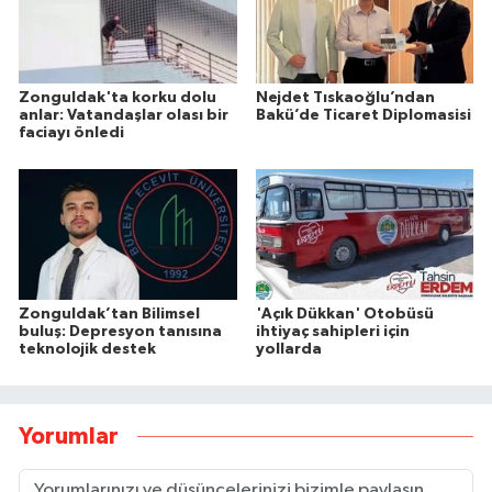
Zonguldak'ta korku dolu
Nejdet Tıskaoğlu’ndan
anlar: Vatandaşlar olası bir
Bakü’de Ticaret Diplomasisi
faciayı önledi
Zonguldak’tan Bilimsel
'Açık Dükkan' Otobüsü
buluş: Depresyon tanısına
ihtiyaç sahipleri için
teknolojik destek
yollarda
Yorumlar