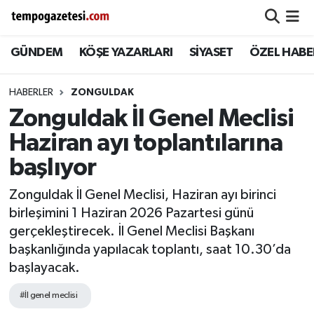
GÜNDEM
KÖŞE YAZARLARI
SİYASET
ÖZEL HABE
Alaplı
Zonguldak Nöbetçi Eczaneler
Çaycuma
Zonguldak Hava Durumu
HABERLER
ZONGULDAK
Zonguldak İl Genel Meclisi
Devrek
Zonguldak Namaz Vakitleri
Haziran ayı toplantılarına
Ereğli
Zonguldak Trafik Yoğunluk Haritası
başlıyor
Zonguldak İl Genel Meclisi, Haziran ayı birinci
Gökçebey
Süper Lig Puan Durumu ve Fikstür
birleşimini 1 Haziran 2026 Pazartesi günü
gerçekleştirecek. İl Genel Meclisi Başkanı
GÜNDEM
Tüm Manşetler
başkanlığında yapılacak toplantı, saat 10.30’da
başlayacak.
Kilimli
Son Dakika Haberleri
#İl genel meclisi
Kozlu
Haber Arşivi