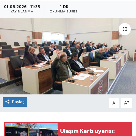
01.06.2026 - 11:35
1 DK
Siyaset
YAYINLANMA
OKUNMA SÜRESI
SPOR
YAŞAM
Zonguldak
Paylaş
-
+
A
A
Ulaşım Kartı uyarısı: