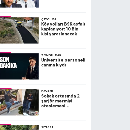
Zonguldak
Milletvekillerinin
diplomaları
ÇAYCUMA
Köy yolları BSK asfalt
kaplanıyor: 10 Bin
kişi yararlanacak
ZONGULDAK
Üniversite personeli
canına kıydı
DEVREK
Sokak ortasında 2
şarjör mermiyi
ateşlemesi
kamerada; 3 yaralı
SIYASET