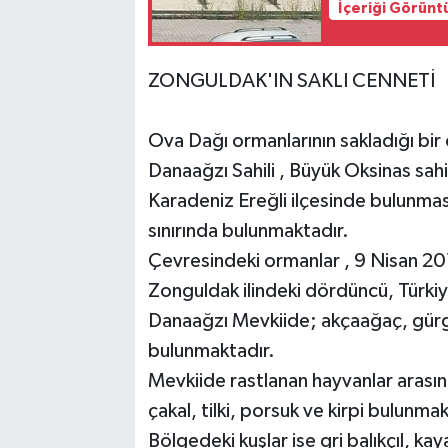
İçeriği Görünt
ZONGULDAK'IN SAKLI CENNETİ
Ova Dağı ormanlarının sakladığı bir
Danaağzı Sahili , Büyük Oksinas sahil
Karadeniz Ereğli ilçesinde bulunma
sınırında bulunmaktadır.
Çevresindeki ormanlar , 9 Nisan 2014
Zonguldak ilindeki dördüncü, Türkiye
Danaağzı Mevkiide; akçaağaç, gürg
bulunmaktadır.
Mevkiide rastlanan hayvanlar arası
çakal, tilki, porsuk ve kirpi bulunmak
Bölgedeki kuşlar ise gri balıkçıl, kay