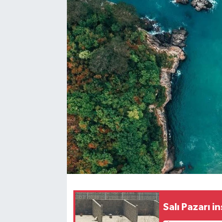
Siyaset
SPOR
YAŞAM
Zonguldak
Salı Pazarı i