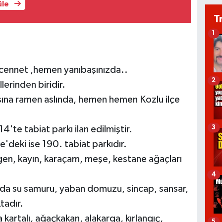
üle
T
1
 cennet ,hemen yanıbaşınızda..
2
lerinden biridir.
sına ramen aslında, hemen hemen Kozlu ilçe
3
'te tabiat parkı ilan edilmiştir.
'deki ise 190. tabiat parkıdır.
en, kayın, karaçam, meşe, kestane ağaçları
4
nda su samuru, yaban domuzu, sincap, sansar,
tadır.
a kartalı, ağaçkakan, alakarga, kırlangıç,
5