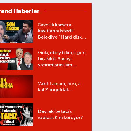
rend Haberler
Savcılık kamera
kayıtlarını istedi:
Belediye "Hard disk
zarar gördü" dedi!
Gökçebey bilinçli geri
bırakıldı: Sanayi
yatırımlarını kim
engelledi?
Vakit tamam, hoşça
kal Zonguldak...
Devrek’te taciz
iddiası: Kim koruyor?