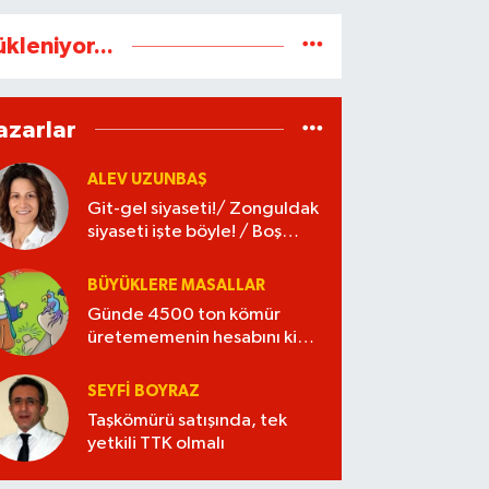
ükleniyor...
azarlar
ALEV UZUNBAŞ
Git-gel siyaseti!/ Zonguldak
siyaseti işte böyle! / Boş
kaleye gol!
BÜYÜKLERE MASALLAR
Günde 4500 ton kömür
üretememenin hesabını kim
verecek?
SEYFI BOYRAZ
Taşkömürü satışında, tek
yetkili TTK olmalı