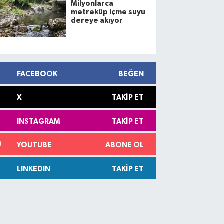
Milyonlarca
metreküp içme suyu
dereye akıyor
FACEBOOK
BEĞEN
X
TAKIP ET
INSTAGRAM
TAKIP ET
YOUTUBE
ABONE OL
LINKEDIN
TAKIP ET