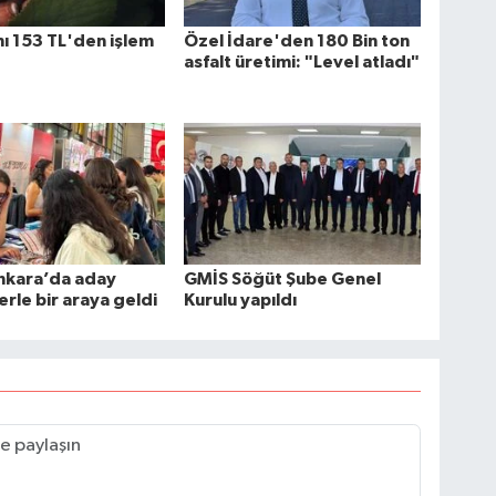
ı 153 TL'den işlem
Özel İdare'den 180 Bin ton
asfalt üretimi: "Level atladı"
nkara’da aday
GMİS Söğüt Şube Genel
erle bir araya geldi
Kurulu yapıldı