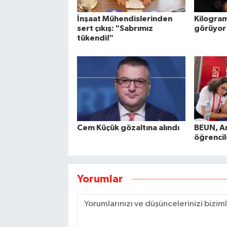
İnşaat Mühendislerinden
Kilogram
sert çıkış: "Sabrımız
görüyor
tükendi!"
Cem Küçük gözaltına alındı
BEUN, A
öğrencil
Yorumlar