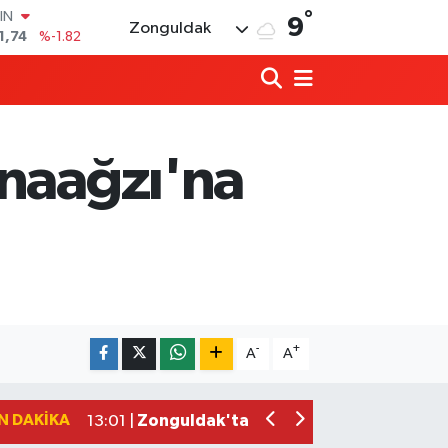
°
R
9
Zonguldak
3620
%0.02
8690
%0.19
İN
0380
%0.18
IN
,09000
%0.19
anaağzı'na
00
8,00
%0
IN
1,74
%-1.82
İşçi lideri Denizer, kabri başında anıldı
14:25 |
CHP’de yeni sayfa: Olcay Can sahaya i
13:44 |
-
+
A
A
Ereğli’de "Korsan Taşıma" iddiası: Serv
13:29 |
Zonguldak sinemasız bırakılamaz
13:13 |
N DAKIKA
Zonguldak'ta uyuşturucu satıcılarına
13:01 |