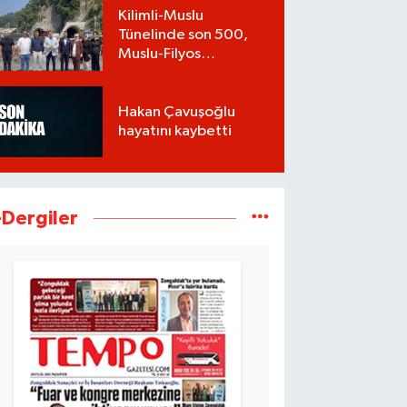
Kilimli-Muslu
Tünelinde son 500,
Muslu-Filyos
Tünellerinde son
1.750 metre
Hakan Çavuşoğlu
hayatını kaybetti
-Dergiler