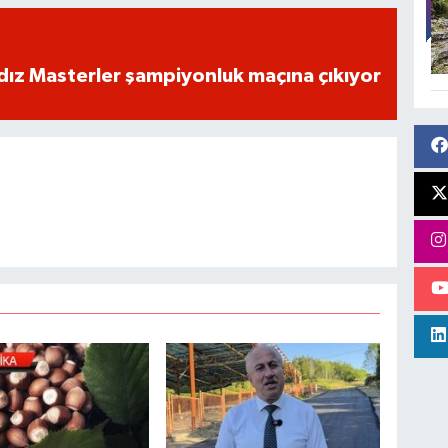
dız Masterler şampiyonluk maçına çıkıyor