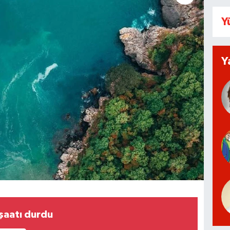
Y
Y
nşaatı durdu