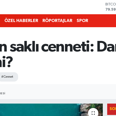
DOLA
45,4
EURO
53,3
ÖZEL HABERLER
RÖPORTAJLAR
SPOR
STERL
61,6
G.ALT
6862
 saklı cenneti: D
BİST1
14.59
BITCO
mi?
79.59
#Cennet
ESI
SO