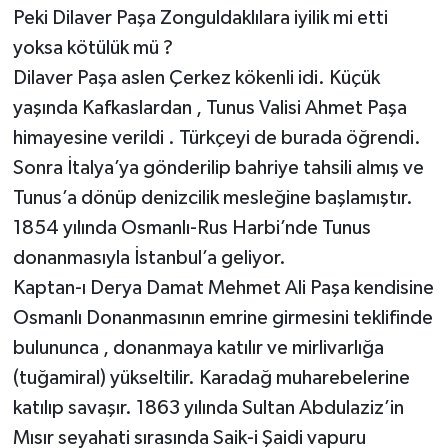
Peki Dilaver Paşa Zonguldaklılara iyilik mi etti
yoksa kötülük mü ?
Dilaver Paşa aslen Çerkez kökenli idi. Küçük
yaşında Kafkaslardan , Tunus Valisi Ahmet Paşa
himayesine verildi . Türkçeyi de burada öğrendi.
Sonra İtalya’ya gönderilip bahriye tahsili almış ve
Tunus’a dönüp denizcilik mesleğine başlamıştır.
1854 yılında Osmanlı-Rus Harbi’nde Tunus
donanmasıyla İstanbul’a geliyor.
Kaptan-ı Derya Damat Mehmet Ali Paşa kendisine
Osmanlı Donanmasının emrine girmesini teklifinde
bulununca , donanmaya katılır ve mirlivarlığa
(tuğamiral) yükseltilir. Karadağ muharebelerine
katılıp savaşır. 1863 yılında Sultan Abdulaziz’in
Mısır seyahati sırasında Saik-i Şaidi vapuru