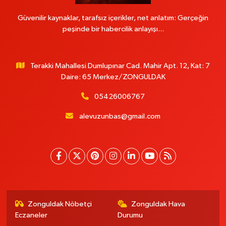
Güvenilir kaynaklar, tarafsız içerikler, net anlatım: Gerçeğin
peşinde bir habercilik anlayışı...
Terakki Mahallesi Dumlupınar Cad. Mahir Apt. 12, Kat: 7
Daire: 65 Merkez/ZONGULDAK
05426006767
alevuzunbas@gmail.com
Zonguldak Nöbetçi
Zonguldak Hava
Eczaneler
Durumu