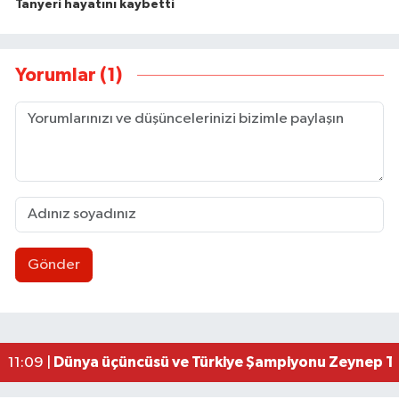
Tanyeri hayatını kaybetti
Yorumlar (1)
Gönder
Ereğli’de feci kaza: 18 yaşındaki Miraç hayatını 
23:02 |
İşçi sorunları masaya yatırıldı
18:07 |
AK Parti İstişare toplantısı düzenlendi
18:02 |
Uluslararası Tekvando Şampiyonası'nda Karadeni
11:11 |
Dünya üçüncüsü ve Türkiye Şampiyonu Zeynep Tun
11:09 |