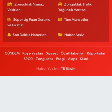
Zonguldak Namaz
Zonguldak Trafik
Vakitleri
Yoğunluk Haritası
Süper Lig Puan Durumu
Tüm Manşetler
ve Fikstür
Son Dakika Haberleri
Haber Arşivi
GÜNDEM
Köşe Yazıları
Siyaset
Özel Haberler
Röportajlar
SPOR
Zonguldak
Ereğli
Alaplı
Kilimli
Haber Yazılımı:
TE Bilişim