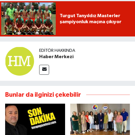
Turgut Tanyıldız Masterler
şampiyonluk maçına çıkıyor
EDITÖR HAKKINDA
Haber Merkezi
Bunlar da ilginizi çekebilir