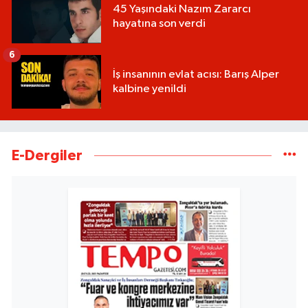
45 Yaşındaki Nazım Zararcı
hayatına son verdi
6
İş insanının evlat acısı: Barış Alper
kalbine yenildi
E-Dergiler