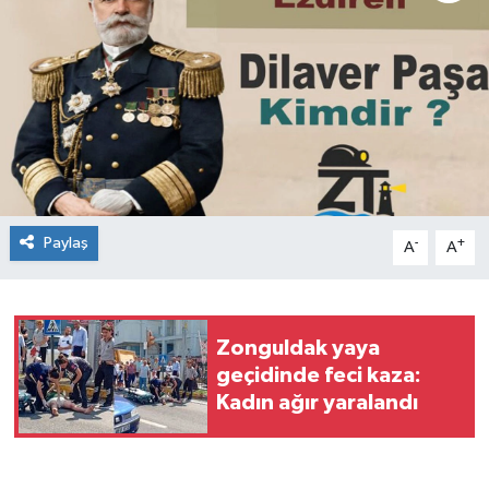
Siyaset
SPOR
YAŞAM
Zonguldak
Paylaş
-
+
A
A
Zonguldak yaya
geçidinde feci kaza:
Kadın ağır yaralandı