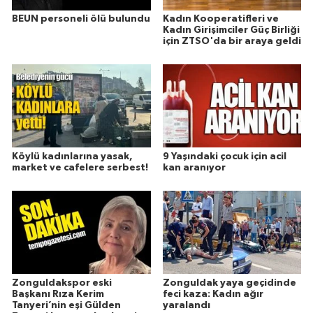
BEUN personeli ölü bulundu
Kadın Kooperatifleri ve
Kadın Girişimciler Güç Birliği
için ZTSO'da bir araya geldi
Köylü kadınlarına yasak,
9 Yaşındaki çocuk için acil
market ve cafelere serbest!
kan aranıyor
Zonguldakspor eski
Zonguldak yaya geçidinde
Başkanı Rıza Kerim
feci kaza: Kadın ağır
Tanyeri’nin eşi Gülden
yaralandı