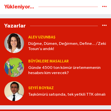
Yükleniyor...
Yazarlar
ALEV UZUNBAŞ
Düğme, Dümen, Değirmen, Define... /Zeki
Tosun’u andık!
BÜYÜKLERE MASALLAR
Günde 4500 ton kömür üretememenin
hesabını kim verecek?
SEYFI BOYRAZ
Taşkömürü satışında, tek yetkili TTK olmalı