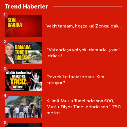
Trend Haberler
1
Vakit tamam, hoşça kal Zonguldak...
2
“Vatandaşa yol yok, damada iş var”
iddiası!
3
Devrek’te taciz iddiası: Kim
koruyor?
4
Kilimli-Muslu Tünelinde son 500,
Muslu-Filyos Tünellerinde son 1.750
metre
5