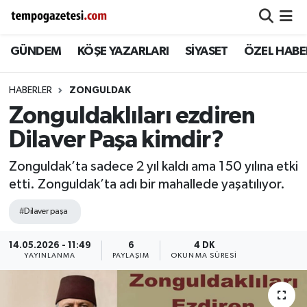
GÜNDEM
KÖŞE YAZARLARI
SİYASET
ÖZEL HABE
Alaplı
Zonguldak Nöbetçi Eczaneler
Çaycuma
Zonguldak Hava Durumu
HABERLER
ZONGULDAK
Zonguldaklıları ezdiren
Devrek
Zonguldak Namaz Vakitleri
Dilaver Paşa kimdir?
Ereğli
Zonguldak Trafik Yoğunluk Haritası
Zonguldak’ta sadece 2 yıl kaldı ama 150 yılına etki
etti. Zonguldak’ta adı bir mahallede yaşatılıyor.
Gökçebey
Süper Lig Puan Durumu ve Fikstür
#Dilaver paşa
GÜNDEM
Tüm Manşetler
14.05.2026 - 11:49
6
4 DK
YAYINLANMA
PAYLAŞIM
OKUNMA SÜRESI
Kilimli
Son Dakika Haberleri
Kozlu
Haber Arşivi