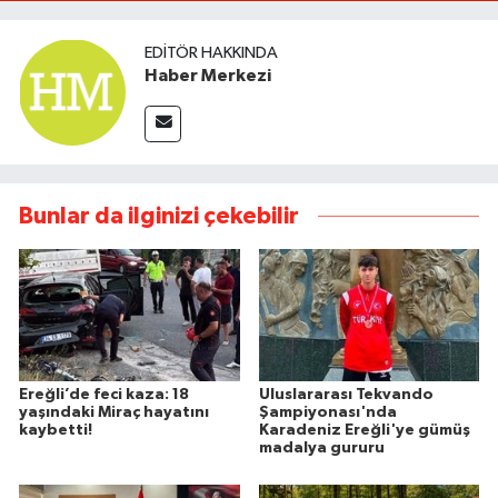
EDITÖR HAKKINDA
Haber Merkezi
Bunlar da ilginizi çekebilir
Ereğli’de feci kaza: 18
Uluslararası Tekvando
yaşındaki Miraç hayatını
Şampiyonası'nda
kaybetti!
Karadeniz Ereğli'ye gümüş
madalya gururu