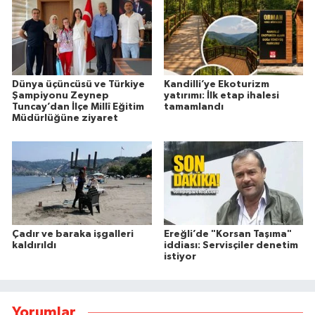
Dünya üçüncüsü ve Türkiye
Kandilli’ye Ekoturizm
Şampiyonu Zeynep
yatırımı: İlk etap ihalesi
Tuncay’dan İlçe Millî Eğitim
tamamlandı
Müdürlüğüne ziyaret
Çadır ve baraka işgalleri
Ereğli’de "Korsan Taşıma"
kaldırıldı
iddiası: Servisçiler denetim
istiyor
Yorumlar