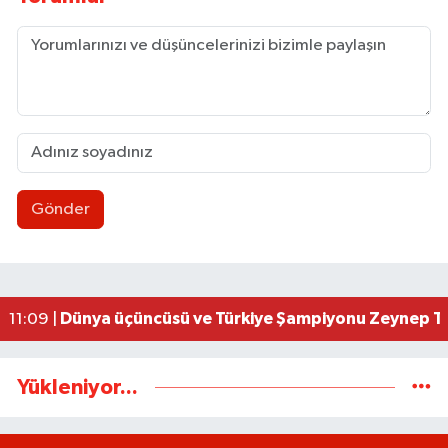
Gönder
Ereğli’de feci kaza: 18 yaşındaki Miraç hayatını 
23:02 |
İşçi sorunları masaya yatırıldı
18:07 |
AK Parti İstişare toplantısı düzenlendi
18:02 |
Uluslararası Tekvando Şampiyonası'nda Karadeni
11:11 |
Dünya üçüncüsü ve Türkiye Şampiyonu Zeynep Tun
11:09 |
Yükleniyor...