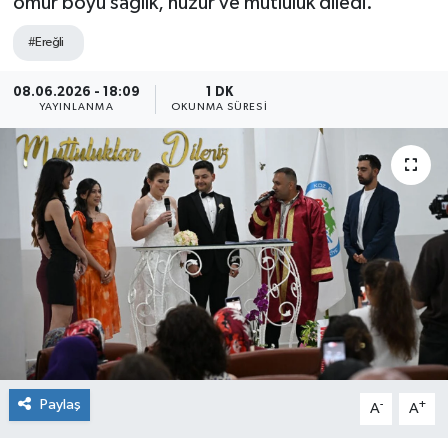
ömür boyu sağlık, huzur ve mutluluk diledi.
Siyaset
#Ereğli
SPOR
08.06.2026 - 18:09
1 DK
YAYINLANMA
OKUNMA SÜRESI
YAŞAM
Zonguldak
Paylaş
-
+
A
A