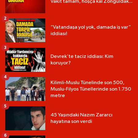
Vakit tamam, hoşça kal Zonguldak...
2
“Vatandaşa yol yok, damada iş var”
iddiası!
3
Devrek’te taciz iddiası: Kim
koruyor?
4
Kilimli-Muslu Tünelinde son 500,
Muslu-Filyos Tünellerinde son 1.750
metre
5
45 Yaşındaki Nazım Zararcı
hayatına son verdi
6