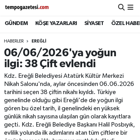
GÜNDEM
KÖŞE YAZARLARI
SİYASET
ÖZEL HABE
Alaplı
Zonguldak Nöbetçi Eczaneler
Çaycuma
Zonguldak Hava Durumu
HABERLER
EREĞLI
06/06/2026'ya yoğun
Devrek
Zonguldak Namaz Vakitleri
ilgi: 38 Çift evlendi
Ereğli
Zonguldak Trafik Yoğunluk Haritası
Kdz. Ereğli Belediyesi Atatürk Kültür Merkezi
Nikah Salonu'nda, aylar öncesinden 06.06.2026
Gökçebey
Süper Lig Puan Durumu ve Fikstür
tarihini seçen 38 çiftin nikahı kıyıldı. Türkiye
genelinde olduğu gibi Ereğli'de de yoğun ilgi
GÜNDEM
Tüm Manşetler
gören bu özel tarih, il genelindeki en yüksek
günlük nikah sayısına ulaşılan gün olarak kayıtlara
Kilimli
Son Dakika Haberleri
geçti. Kdz. Ereğli Belediye Başkanı Halil Posbıyık,
evlilik yolunda ilk adımlarını atan tüm çiftlere bir
Kozlu
Haber Arşivi