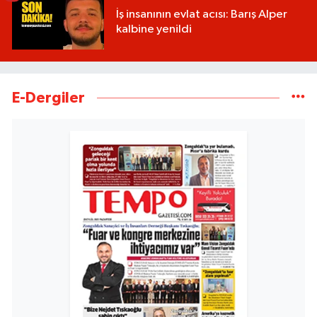
İş insanının evlat acısı: Barış Alper
kalbine yenildi
E-Dergiler