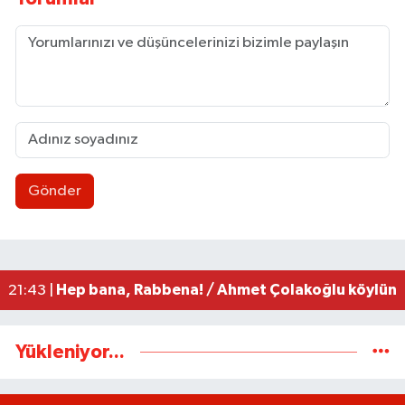
Gönder
9 Yaşındaki çocuk için acil kan aranıyor
13:43 |
Çadır ve baraka işgalleri kaldırıldı
13:30 |
MHP Merkez İlçe Başkanı mazbatasını aldı
13:27 |
Zonguldakspor eski Başkanı Rıza Kerim Tanyeri’n
21:53 |
Hep bana, Rabbena! / Ahmet Çolakoğlu köylünü
21:43 |
Yükleniyor...