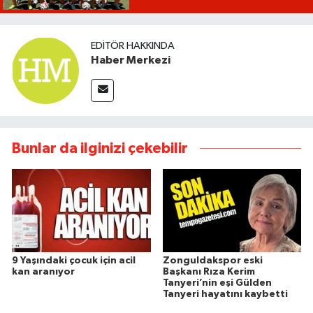
EDITÖR HAKKINDA
Haber Merkezi
Bunlar da ilginizi çekebilir
9 Yaşındaki çocuk için acil
Zonguldakspor eski
kan aranıyor
Başkanı Rıza Kerim
Tanyeri’nin eşi Gülden
Tanyeri hayatını kaybetti