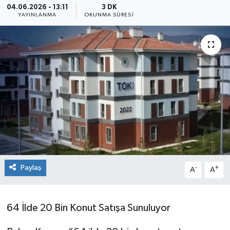
04.06.2026 - 13:11
3 DK
YAYINLANMA
OKUNMA SÜRESI
Siyaset
SPOR
YAŞAM
Zonguldak
Paylaş
-
+
A
A
64 İlde 20 Bin Konut Satışa Sunuluyor