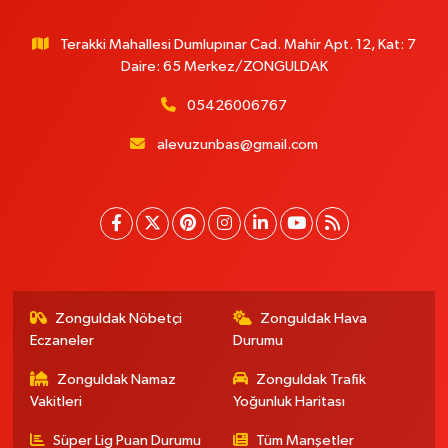
Terakki Mahallesi Dumlupınar Cad. Mahir Apt. 12, Kat: 7
Daire: 65 Merkez/ZONGULDAK
05426006767
alevuzunbas@gmail.com
Zonguldak Nöbetçi
Zonguldak Hava
Eczaneler
Durumu
Zonguldak Namaz
Zonguldak Trafik
Vakitleri
Yoğunluk Haritası
Süper Lig Puan Durumu
Tüm Manşetler