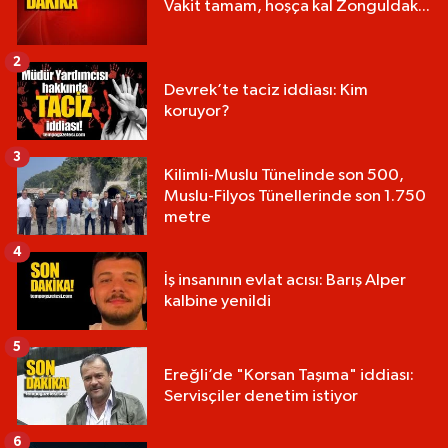
Vakit tamam, hoşça kal Zonguldak...
2
Devrek’te taciz iddiası: Kim
koruyor?
3
Kilimli-Muslu Tünelinde son 500,
Muslu-Filyos Tünellerinde son 1.750
metre
4
İş insanının evlat acısı: Barış Alper
kalbine yenildi
5
Ereğli’de "Korsan Taşıma" iddiası:
Servisçiler denetim istiyor
6