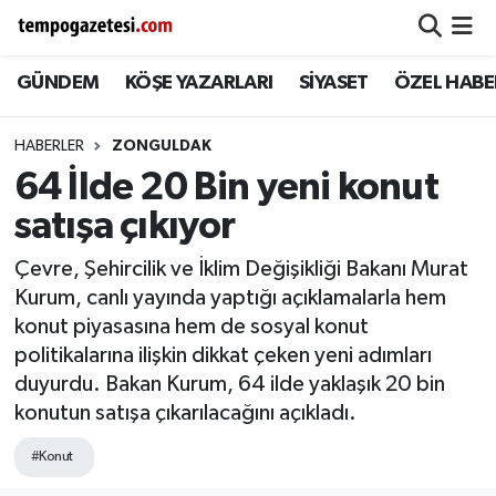
GÜNDEM
KÖŞE YAZARLARI
SİYASET
ÖZEL HABE
Alaplı
Zonguldak Nöbetçi Eczaneler
Çaycuma
Zonguldak Hava Durumu
HABERLER
ZONGULDAK
64 İlde 20 Bin yeni konut
Devrek
Zonguldak Namaz Vakitleri
satışa çıkıyor
Ereğli
Zonguldak Trafik Yoğunluk Haritası
Çevre, Şehircilik ve İklim Değişikliği Bakanı Murat
Kurum, canlı yayında yaptığı açıklamalarla hem
Gökçebey
Süper Lig Puan Durumu ve Fikstür
konut piyasasına hem de sosyal konut
politikalarına ilişkin dikkat çeken yeni adımları
GÜNDEM
Tüm Manşetler
duyurdu. Bakan Kurum, 64 ilde yaklaşık 20 bin
konutun satışa çıkarılacağını açıkladı.
Kilimli
Son Dakika Haberleri
#Konut
Kozlu
Haber Arşivi