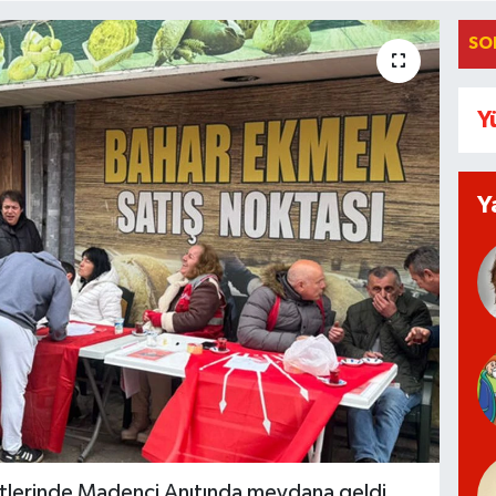
SO
Y
Y
aatlerinde Madenci Anıtında meydana geldi.