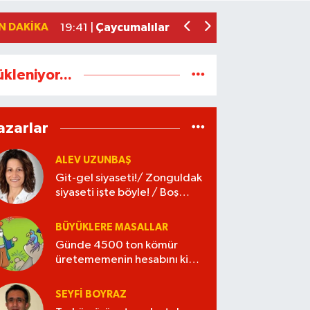
Git-gel siyaseti!/ Zonguldak siyaseti iş
22:11 |
N DAKIKA
Çaycumalılar Derneği’nden GMİS’e ziy
19:41 |
ükleniyor...
azarlar
ALEV UZUNBAŞ
Git-gel siyaseti!/ Zonguldak
siyaseti işte böyle! / Boş
kaleye gol!
BÜYÜKLERE MASALLAR
Günde 4500 ton kömür
üretememenin hesabını kim
verecek?
SEYFI BOYRAZ