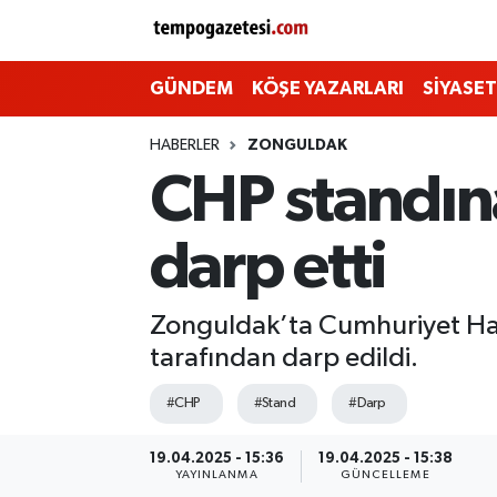
Alaplı
Zonguldak Nöbetçi Eczaneler
GÜNDEM
KÖŞE YAZARLARI
SİYASET
Çaycuma
Zonguldak Hava Durumu
HABERLER
ZONGULDAK
CHP standına
Devrek
Zonguldak Namaz Vakitleri
darp etti
Ereğli
Zonguldak Trafik Yoğunluk Haritası
Gökçebey
Süper Lig Puan Durumu ve Fikstür
Zonguldak’ta Cumhuriyet Halk
tarafından darp edildi.
GÜNDEM
Tüm Manşetler
#CHP
#Stand
#Darp
Kilimli
Son Dakika Haberleri
19.04.2025 - 15:36
19.04.2025 - 15:38
YAYINLANMA
GÜNCELLEME
Kozlu
Haber Arşivi