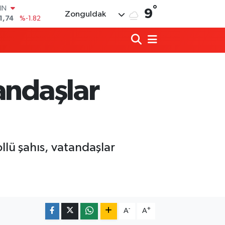
°
R
9
Zonguldak
3620
%0.02
8690
%0.19
İN
0380
%0.18
IN
,09000
%0.19
andaşlar
00
8,00
%0
IN
1,74
%-1.82
llü şahıs, vatandaşlar
Milletvekili Bozkurt, Kandilli’nin proje
00:06 |
Eski Bakan Tınaz Titiz, Çaycuma'yı ziy
22:58 |
-
+
A
A
Diploma dönemi bitiyor, mikro-yetkinl
22:49 |