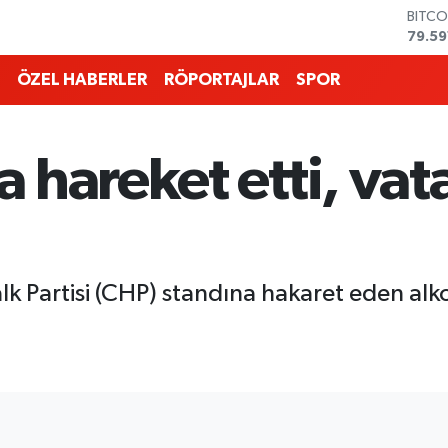
DOLA
45,4
EURO
53,3
ÖZEL HABERLER
RÖPORTAJLAR
SPOR
STERL
61,6
G.ALT
6862
 hareket etti, vat
BİST1
14.59
BITCO
79.59
 Partisi (CHP) standına hakaret eden alko