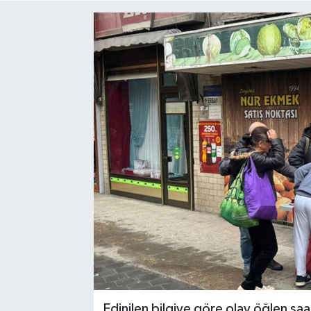
Siyaset
SPOR
YAŞAM
Zonguldak
Edinilen bilgiye göre olay öğlen s