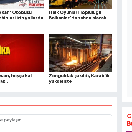
ükkan' Otobüsü
Halk Oyunları Topluluğu
ahipleri için yollarda
Balkanlar'da sahne alacak
mam, hoşça kal
Zonguldak çakıldı, Karabük
ak...
yükselişte
G
B