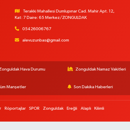
Terakki Mahallesi Dumlupınar Cad. Mahir Apt. 12,
Kat: 7 Daire: 65 Merkez/ZONGULDAK
05426006767
alevuzunbas@gmail.com
:
Zonguldak Hava Durumu
Zonguldak Namaz Vakitleri
üm Manşetler
Son Dakika Haberleri
r
Röportajlar
SPOR
Zonguldak
Ereğli
Alaplı
Kilimli