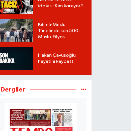
iddiası: Kim koruyor?
Kilimli-Muslu
Tünelinde son 500,
Muslu-Filyos
Tünellerinde son
1.750 metre
Hakan Çavuşoğlu
hayatını kaybetti
-Dergiler