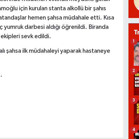
ğlu için kurulan stanta alkollü bir şahıs
atandaşlar hemen şahsa müdahale etti. Kısa
ç yumruk darbesi aldığı öğrenildi. Biranda
T
 ekipleri sevk edildi.
1
ralı şahsa ilk müdahaleyi yaparak hastaneye
2
.
3
4