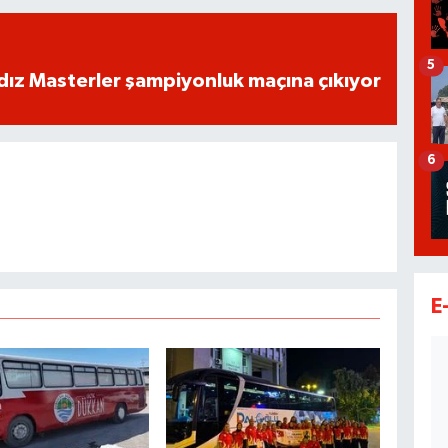
5
dız Masterler şampiyonluk maçına çıkıyor
6
E