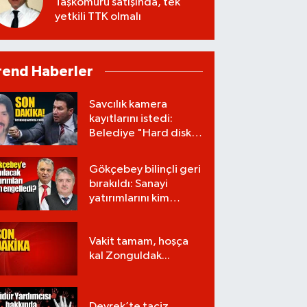
Taşkömürü satışında, tek
yetkili TTK olmalı
rend Haberler
Savcılık kamera
kayıtlarını istedi:
Belediye "Hard disk
zarar gördü" dedi!
Gökçebey bilinçli geri
bırakıldı: Sanayi
yatırımlarını kim
engelledi?
Vakit tamam, hoşça
kal Zonguldak...
Devrek’te taciz