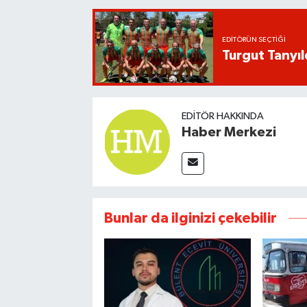
EDITÖRÜN SEÇTIĞI
Turgut Tanyıl
EDITÖR HAKKINDA
Haber Merkezi
Bunlar da ilginizi çekebilir