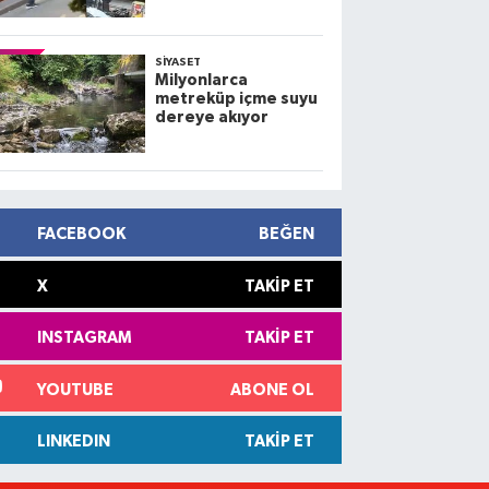
kamerada; 3 yaralı
SIYASET
Milyonlarca
metreküp içme suyu
dereye akıyor
FACEBOOK
BEĞEN
X
TAKIP ET
INSTAGRAM
TAKIP ET
YOUTUBE
ABONE OL
LINKEDIN
TAKIP ET