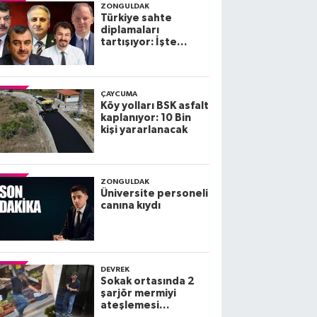
ZONGULDAK
Türkiye sahte
diplamaları
tartışıyor: İşte
Zonguldak
Milletvekillerinin
diplomaları
ÇAYCUMA
Köy yolları BSK asfalt
kaplanıyor: 10 Bin
kişi yararlanacak
ZONGULDAK
Üniversite personeli
canına kıydı
DEVREK
Sokak ortasında 2
şarjör mermiyi
ateşlemesi