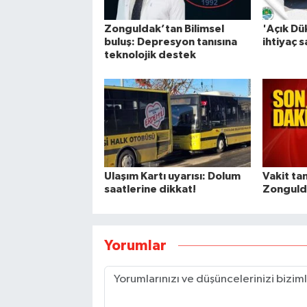
Zonguldak’tan Bilimsel
'Açık D
buluş: Depresyon tanısına
ihtiyaç s
teknolojik destek
Ulaşım Kartı uyarısı: Dolum
Vakit ta
saatlerine dikkat!
Zonguld
Yorumlar