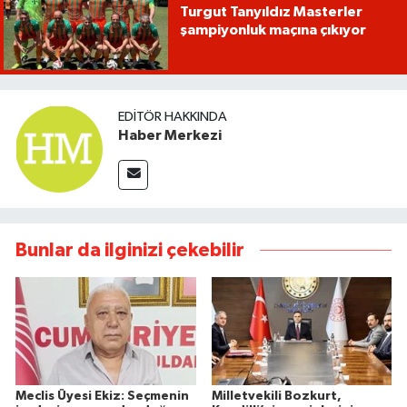
Turgut Tanyıldız Masterler
şampiyonluk maçına çıkıyor
EDITÖR HAKKINDA
Haber Merkezi
Bunlar da ilginizi çekebilir
Meclis Üyesi Ekiz: Seçmenin
Milletvekili Bozkurt,