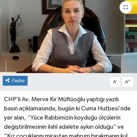
Siyaset
SPOR
YAŞAM
Zonguldak
Paylaş
-
+
A
A
CHP'li Av. Merve Kır Müftüoğlu yaptığı yazılı
basın açıklamasında, bugün ki Cuma Hutbesi'nde
yer alan, “Yüce Rabbimizin koyduğu ölçülerin
değiştirilmesinin ilahî adalete aykırı olduğu” ve
“Kız çocuklarını mirastan mahrum bırakmanın kul