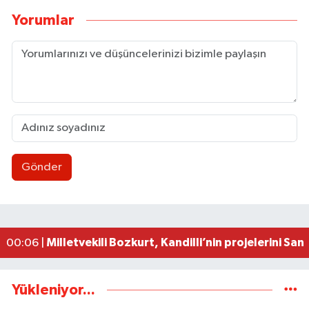
Yorumlar
Gönder
Zonguldak'ta korku dolu anlar: Vatandaşlar olası
12:46 |
Meclis Üyesi Ekiz: Seçmenin iradesine saygı duy
12:42 |
Nejdet Tıskaoğlu’ndan Bakü’de Ticaret Diplomas
12:38 |
Hastane AFET planları uygulayacı eğitimi düzen
12:36 |
Milletvekili Bozkurt, Kandilli’nin projelerini Sana
00:06 |
Yükleniyor...