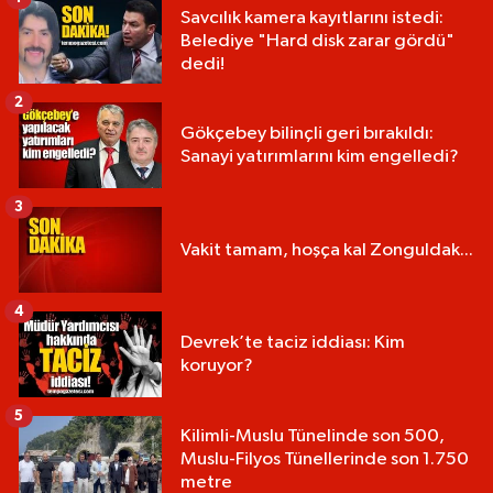
Savcılık kamera kayıtlarını istedi:
Belediye "Hard disk zarar gördü"
dedi!
2
Gökçebey bilinçli geri bırakıldı:
Sanayi yatırımlarını kim engelledi?
3
Vakit tamam, hoşça kal Zonguldak...
4
Devrek’te taciz iddiası: Kim
koruyor?
5
Kilimli-Muslu Tünelinde son 500,
Muslu-Filyos Tünellerinde son 1.750
metre