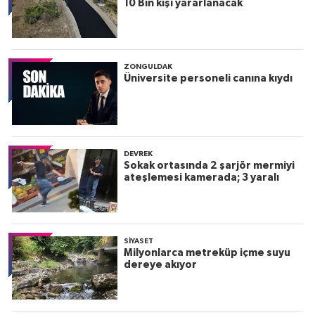
10 Bin kişi yararlanacak
ZONGULDAK
Üniversite personeli canına kıydı
DEVREK
Sokak ortasında 2 şarjör mermiyi
ateşlemesi kamerada; 3 yaralı
SIYASET
Milyonlarca metreküp içme suyu
dereye akıyor