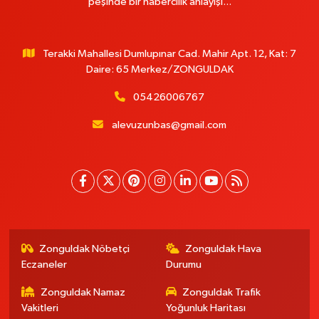
peşinde bir habercilik anlayışı...
Terakki Mahallesi Dumlupınar Cad. Mahir Apt. 12, Kat: 7
Daire: 65 Merkez/ZONGULDAK
05426006767
alevuzunbas@gmail.com
Zonguldak Nöbetçi
Zonguldak Hava
Eczaneler
Durumu
Zonguldak Namaz
Zonguldak Trafik
Vakitleri
Yoğunluk Haritası