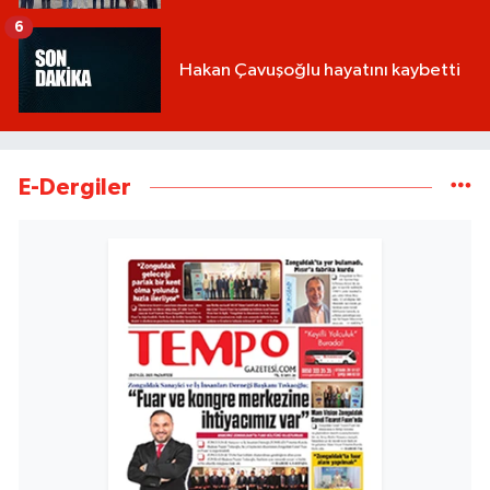
6
Hakan Çavuşoğlu hayatını kaybetti
E-Dergiler