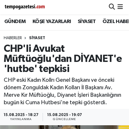
GÜNDEM
KÖŞE YAZARLARI
SİYASET
ÖZEL HABE
Alaplı
Zonguldak Nöbetçi Eczaneler
Çaycuma
Zonguldak Hava Durumu
HABERLER
SIYASET
CHP'li Avukat
Devrek
Zonguldak Namaz Vakitleri
Müftüoğlu'dan DİYANET'e
Ereğli
Zonguldak Trafik Yoğunluk Haritası
'hutbe' tepkisi
CHP eski Kadın Kollrı Genel Başkanı ve önceki
Gökçebey
Süper Lig Puan Durumu ve Fikstür
dönem Zonguldak Kadın Kolları İl Başkanı Av.
Merve Kır Müftüoğlu, Diyanet İşleri Başkanlığının
GÜNDEM
Tüm Manşetler
bugün ki Cuma Hutbesi'ne tepki gösterdi.
Kilimli
Son Dakika Haberleri
15.08.2025 - 18:27
15.08.2025 - 19:07
YAYINLANMA
GÜNCELLEME
Kozlu
Haber Arşivi