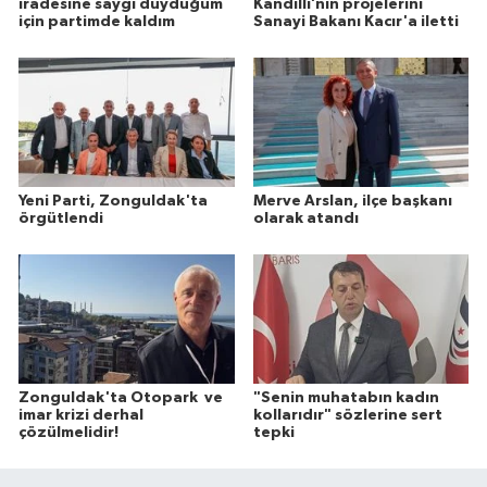
iradesine saygı duyduğum
Kandilli’nin projelerini
için partimde kaldım
Sanayi Bakanı Kacır'a iletti
Yeni Parti, Zonguldak'ta
Merve Arslan, ilçe başkanı
örgütlendi
olarak atandı
Zonguldak'ta Otopark ve
"Senin muhatabın kadın
imar krizi derhal
kollarıdır" sözlerine sert
çözülmelidir!
tepki