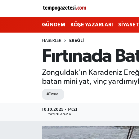
Alaplı
Zonguldak Nöbetçi Eczaneler
GÜNDEM
KÖŞE YAZARLARI
SİYASET
Çaycuma
Zonguldak Hava Durumu
HABERLER
EREĞLI
Fırtınada Bat
Devrek
Zonguldak Namaz Vakitleri
Ereğli
Zonguldak Trafik Yoğunluk Haritası
Zonguldak’ın Karadeniz Ereğli 
batan mini yat, vinç yardımıyl
Gökçebey
Süper Lig Puan Durumu ve Fikstür
#Fırtına
GÜNDEM
Tüm Manşetler
10.10.2025 - 14:21
YAYINLANMA
Kilimli
Son Dakika Haberleri
Kozlu
Haber Arşivi