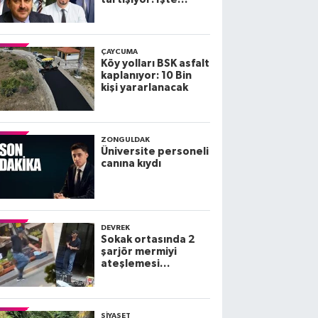
Zonguldak
Milletvekillerinin
diplomaları
ÇAYCUMA
Köy yolları BSK asfalt
kaplanıyor: 10 Bin
kişi yararlanacak
ZONGULDAK
Üniversite personeli
canına kıydı
DEVREK
Sokak ortasında 2
şarjör mermiyi
ateşlemesi
kamerada; 3 yaralı
SIYASET