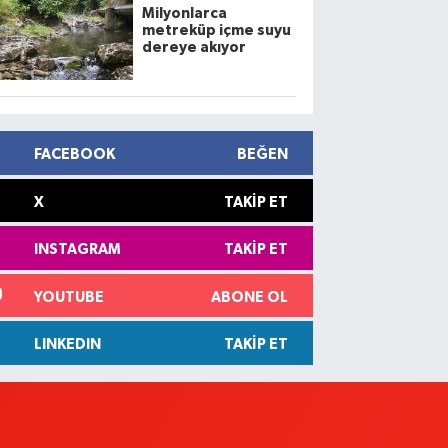
Milyonlarca
metreküp içme suyu
dereye akıyor
FACEBOOK
BEĞEN
X
TAKIP ET
INSTAGRAM
TAKIP ET
YOUTUBE
ABONE OL
LINKEDIN
TAKIP ET