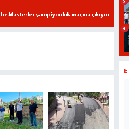
5
dız Masterler şampiyonluk maçına çıkıyor
6
E