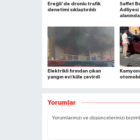
Ereğli'de dronlu trafik
Saffet B
denetimi sıklaştırıldı
Adliyesi
alanında
Elektrikli fırından çıkan
Kamyona
yangın evi küle çevirdi
otomobil
Yorumlar