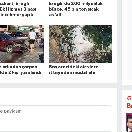
ozkurt, Ereğli
Ereğli'de 200 milyonluk
 Ek Hizmet Binası
bütçe, 45 bin ton sıcak
 inceleme yaptı
asfalt
 arkadan çarpan
Boş arazideki alevlere
de 2 kişi yaralandı
itfaiyeden müdahale
G
B