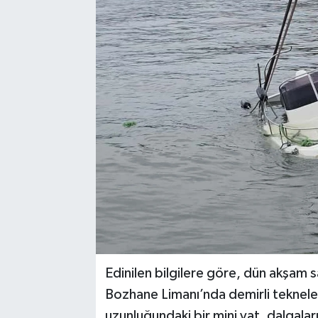
Siyaset
SPOR
YAŞAM
Zonguldak
Edinilen bilgilere göre, dün akşam s
Bozhane Limanı’nda demirli tekneler
uzunluğundaki bir mini yat, dalgaları