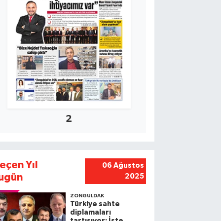
2
eçen Yıl
06 Ağustos
ugün
2025
ZONGULDAK
Türkiye sahte
diplamaları
tartışıyor: İşte