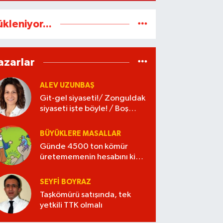
ükleniyor...
azarlar
ALEV UZUNBAŞ
Git-gel siyaseti!/ Zonguldak
siyaseti işte böyle! / Boş
kaleye gol!
BÜYÜKLERE MASALLAR
Günde 4500 ton kömür
üretememenin hesabını kim
verecek?
SEYFI BOYRAZ
Taşkömürü satışında, tek
yetkili TTK olmalı