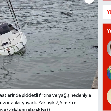
Y
Y
aatlerinde şiddetli fırtına ve yağış nedeniyle
 zor anlar yaşadı. Yaklaşık 7,5 metre
n etkisiyle su alarak battı.