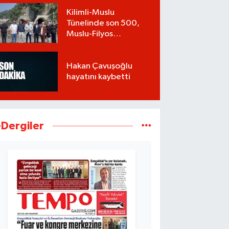
Kilimli-Muslu
Tünelinde son 500,
Muslu-Filyos
Tünellerinde son
1.750 metre
Hakan Çavuşoğlu
hayatını kaybetti
-Dergiler