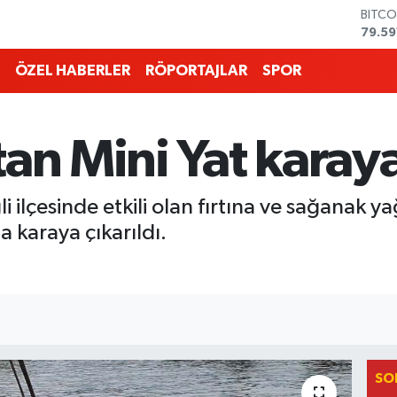
DOLA
45,4
EURO
53,3
ÖZEL HABERLER
RÖPORTAJLAR
SPOR
STERL
61,6
G.ALT
6862
an Mini Yat karaya
BİST1
14.59
BITCO
ilçesinde etkili olan fırtına ve sağanak ya
79.59
a karaya çıkarıldı.
SO