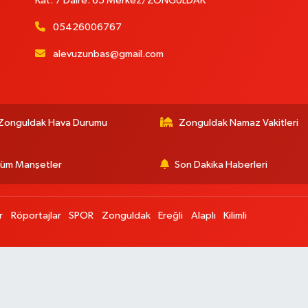
Kat: 7 Daire: 65 Merkez/ZONGULDAK
05426006767
alevuzunbas@gmail.com
:
Zonguldak Hava Durumu
Zonguldak Namaz Vakitleri
üm Manşetler
Son Dakika Haberleri
r
Röportajlar
SPOR
Zonguldak
Ereğli
Alaplı
Kilimli