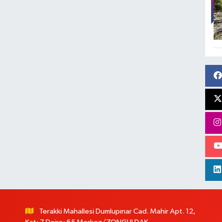
Terakki Mahallesi Dumlupınar Cad. Mahir Apt. 12,