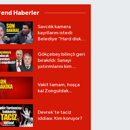
rend Haberler
Savcılık kamera
kayıtlarını istedi:
Belediye "Hard disk
zarar gördü" dedi!
Gökçebey bilinçli geri
bırakıldı: Sanayi
yatırımlarını kim
engelledi?
Vakit tamam, hoşça
kal Zonguldak...
Devrek’te taciz
iddiası: Kim koruyor?