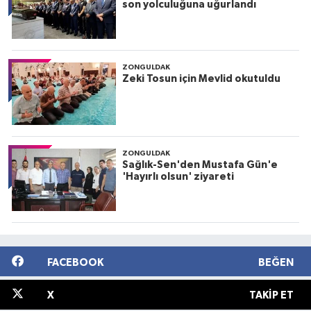
son yolculuğuna uğurlandı
ZONGULDAK
Zeki Tosun için Mevlid okutuldu
ZONGULDAK
Sağlık-Sen'den Mustafa Gün'e
'Hayırlı olsun' ziyareti
FACEBOOK
BEĞEN
X
TAKIP ET