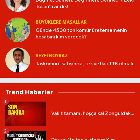
Düğme, Dümen, Değirmen, Define... /Zeki
Tosun’u andık!
BÜYÜKLERE MASALLAR
Günde 4500 ton kömür üretememenin
hesabını kim verecek?
SEYFI BOYRAZ
Taşkömürü satışında, tek yetkili TTK olmalı
Trend Haberler
1
Vakit tamam, hoşça kal Zonguldak...
2