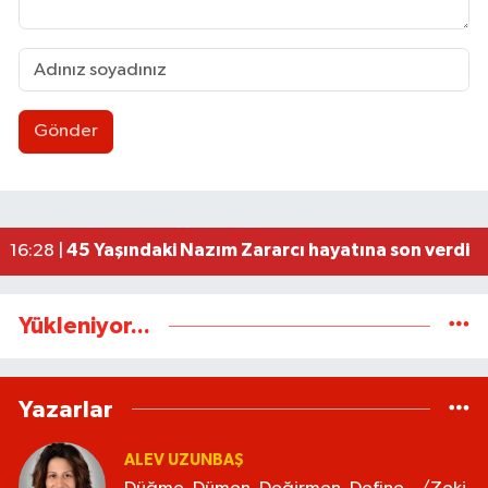
Gönder
Düğme, Dümen, Değirmen, Define... /Zeki Tosun
21:30 |
112 Artık cepte!
20:41 |
Cumhur İttifakından Gökçebey'in Festivali'ne 
20:30 |
Kadın Kooperatifleri ve Kadın Girişimciler Güç Bi
20:22 |
45 Yaşındaki Nazım Zararcı hayatına son verdi
16:28 |
Yükleniyor...
Yazarlar
ALEV UZUNBAŞ