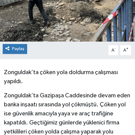
Siyaset
SPOR
YAŞAM
Paylaş
-
+
A
A
Zonguldak
Zonguldak’ta çöken yola doldurma çalışması
yapıldı.
Zonguldak’ta Gazipaşa Caddesinde devam eden
banka inşaatı sırasında yol çökmüştü. Çöken yol
ise güvenlik amacıyla yaya ve araç trafiğine
kapatıldı. Geçtiğimiz günlerde yüklenici firma
yetkilileri çöken yolda çalışma yaparak yolu