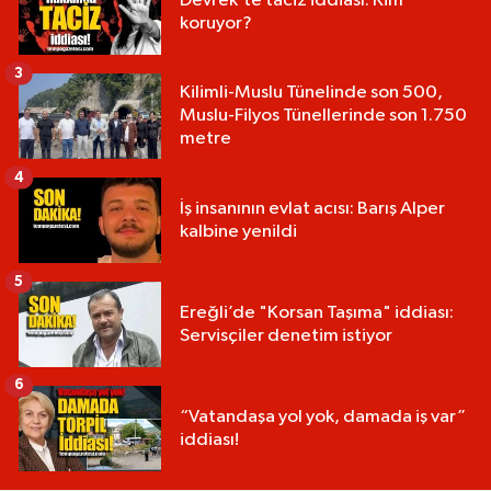
Devrek’te taciz iddiası: Kim
koruyor?
3
Kilimli-Muslu Tünelinde son 500,
Muslu-Filyos Tünellerinde son 1.750
metre
4
İş insanının evlat acısı: Barış Alper
kalbine yenildi
5
Ereğli’de "Korsan Taşıma" iddiası:
Servisçiler denetim istiyor
6
“Vatandaşa yol yok, damada iş var”
iddiası!