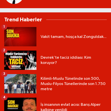
Trend Haberler
1
Vakit tamam, hoşça kal Zonguldak...
2
Devrek’te taciz iddiası: Kim
koruyor?
3
Kilimli-Muslu Tünelinde son 500,
Muslu-Filyos Tünellerinde son 1.750
metre
4
İş insanının evlat acısı: Barış Alper
kalbine yenildi