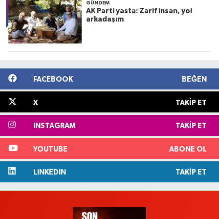
GÜNDEM
AK Parti yasta: Zarif insan, yol
arkadaşım
FACEBOOK
BEĞEN
X
TAKIP ET
INSTAGRAM
TAKIP ET
YOUTUBE
ABONE OL
LINKEDIN
TAKIP ET