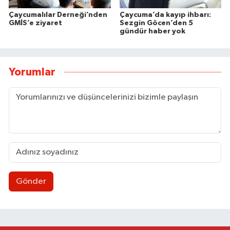
Çaycumalılar Derneği’nden
Çaycuma’da kayıp ihbarı:
GMİS’e ziyaret
Sezgin Göcen’den 5
gündür haber yok
Yorumlar
Gönder
9 Yaşındaki çocuk için acil kan aranıyor
13:43 |
Çadır ve baraka işgalleri kaldırıldı
13:30 |
MHP Merkez İlçe Başkanı mazbatasını aldı
13:27 |
Zonguldakspor eski Başkanı Rıza Kerim Tanyeri’n
21:53 |