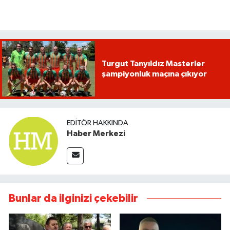
Turgut Tanyıldız Masterler
şampiyonluk maçına çıkıyor
EDITÖR HAKKINDA
Haber Merkezi
Bunlar da ilginizi çekebilir