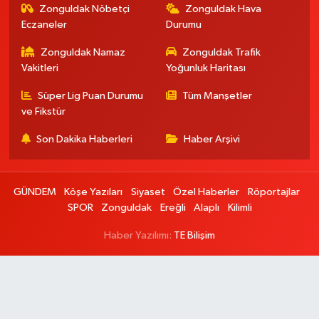
Zonguldak Nöbetçi
Zonguldak Hava
Eczaneler
Durumu
Zonguldak Namaz
Zonguldak Trafik
Vakitleri
Yoğunluk Haritası
Süper Lig Puan Durumu
Tüm Manşetler
ve Fikstür
Son Dakika Haberleri
Haber Arşivi
GÜNDEM
Köşe Yazıları
Siyaset
Özel Haberler
Röportajlar
SPOR
Zonguldak
Ereğli
Alaplı
Kilimli
Haber Yazılımı:
TE Bilişim