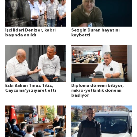
İşçi lideri Denizer, kabri
Sezgin Duran hayatını
başında anıldı
kaybetti
Eski Bakan Tınaz Titiz,
Diploma dönemi bitiyor,
Çaycuma'yı ziyaret etti
mikro-yetkinlik dönemi
başlıyor