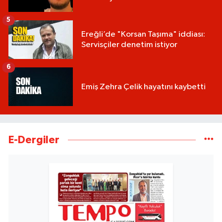
5
Ereğli’de "Korsan Taşıma" iddiası:
Servisçiler denetim istiyor
6
Emiş Zehra Çelik hayatını kaybetti
E-Dergiler