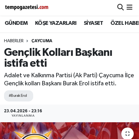
GÜNDEM
KÖŞE YAZARLARI
SİYASET
ÖZEL HABE
Alaplı
Zonguldak Nöbetçi Eczaneler
Çaycuma
Zonguldak Hava Durumu
HABERLER
ÇAYCUMA
Gençlik Kolları Başkanı
Devrek
Zonguldak Namaz Vakitleri
istifa etti
Ereğli
Zonguldak Trafik Yoğunluk Haritası
Adalet ve Kalkınma Partisi (Ak Parti) Çaycuma İlçe
Gençlik kolları Başkanı Burak Erol istifa etti.
Gökçebey
Süper Lig Puan Durumu ve Fikstür
#Burak Erol
GÜNDEM
Tüm Manşetler
23.04.2026 - 23:16
YAYINLANMA
Kilimli
Son Dakika Haberleri
Kozlu
Haber Arşivi