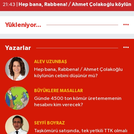
Hep bana, Rabbena! / Ahmet Çolakoğlu köylünü
21:43 |
Yükleniyor...
Yazarlar
ALEV UZUNBAŞ
Hep bana, Rabbena! / Ahmet Çolakoğlu
köylünün cebini düşünür mü?
BÜYÜKLERE MASALLAR
Günde 4500 ton kömür üretememenin
hesabını kim verecek?
SEYFI BOYRAZ
Taşkömürü satışında, tek yetkili TTK olmalı