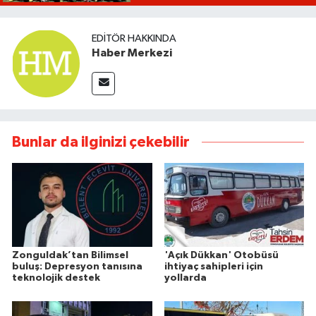
EDITÖR HAKKINDA
Haber Merkezi
Bunlar da ilginizi çekebilir
Zonguldak’tan Bilimsel
'Açık Dükkan' Otobüsü
buluş: Depresyon tanısına
ihtiyaç sahipleri için
teknolojik destek
yollarda