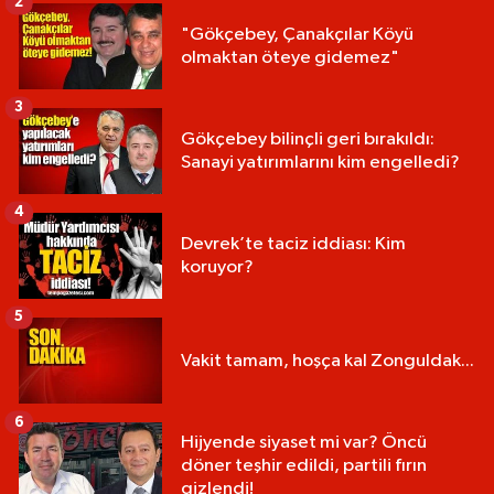
2
"Gökçebey, Çanakçılar Köyü
olmaktan öteye gidemez"
3
Gökçebey bilinçli geri bırakıldı:
Sanayi yatırımlarını kim engelledi?
4
Devrek’te taciz iddiası: Kim
koruyor?
5
Vakit tamam, hoşça kal Zonguldak...
6
Hijyende siyaset mi var? Öncü
döner teşhir edildi, partili fırın
gizlendi!