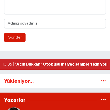
Gönder
Zonguldak’tan Bilimsel buluş: Depresyon tanısın
16:45 |
Şemsi Denizer, ölümünün yıldönümünde anılaca
16:41 |
İnşaat Mühendislerinden sert çıkış: "Sabrımız tü
13:40 |
Kilogramı 153 TL'den işlem görüyor
13:37 |
'Açık Dükkan' Otobüsü ihtiyaç sahipleri için yoll
13:35 |
Yükleniyor...
Yazarlar