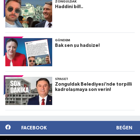
ZONGULDAK
Haddini bil!..
GÜNDEM
Bak sen şu hadsize!
SIYASET
Zonguldak Belediyesi’nde torpilli
kadrolaşmaya son verin!
FACEBOOK
BEĞEN