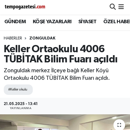
GÜNDEM
KÖŞE YAZARLARI
SİYASET
ÖZEL HABE
Alaplı
Zonguldak Nöbetçi Eczaneler
Çaycuma
Zonguldak Hava Durumu
HABERLER
ZONGULDAK
Keller Ortaokulu 4006
Devrek
Zonguldak Namaz Vakitleri
TÜBİTAK Bilim Fuarı açıldı
Ereğli
Zonguldak Trafik Yoğunluk Haritası
Zonguldak merkez İlçeye bağlı Keller Köyü
Ortaokulu 4006 TÜBİTAK Bilim Fuarı açıldı.
Gökçebey
Süper Lig Puan Durumu ve Fikstür
#Keller okulu
GÜNDEM
Tüm Manşetler
21.05.2025 - 13:41
YAYINLANMA
Kilimli
Son Dakika Haberleri
Kozlu
Haber Arşivi