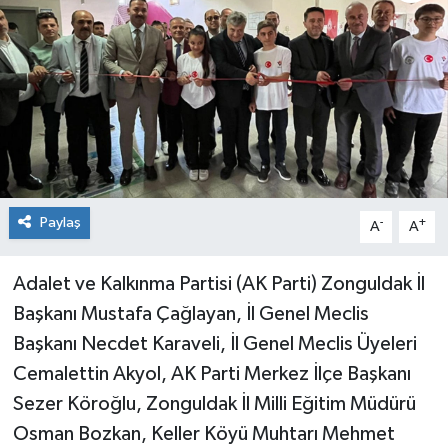
Siyaset
SPOR
YAŞAM
Zonguldak
Paylaş
-
+
A
A
Adalet ve Kalkınma Partisi (AK Parti) Zonguldak İl
Başkanı Mustafa Çağlayan, İl Genel Meclis
Başkanı Necdet Karaveli, İl Genel Meclis Üyeleri
Cemalettin Akyol, AK Parti Merkez İlçe Başkanı
Sezer Köroğlu, Zonguldak İl Milli Eğitim Müdürü
Osman Bozkan, Keller Köyü Muhtarı Mehmet