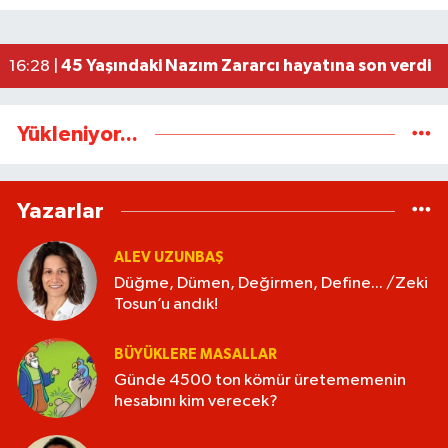
Cumhur İttifakından Gökçebey'in Festivali'ne 
20:30 |
Kadın Kooperatifleri ve Kadın Girişimciler Güç Bi
20:22 |
45 Yaşındaki Nazım Zararcı hayatına son verdi
16:28 |
Yükleniyor...
Yazarlar
ALEV UZUNBAŞ
Düğme, Dümen, Değirmen, Define... /Zeki
Tosun’u andık!
BÜYÜKLERE MASALLAR
Günde 4500 ton kömür üretememenin
hesabını kim verecek?