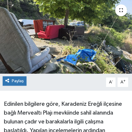
Siyaset
SPOR
YAŞAM
Zonguldak
Paylaş
-
+
A
A
Edinilen bilgilere göre, Karadeniz Ereğli ilçesine
bağlı Mervealtı Plajı mevkiinde sahil alanında
bulunan çadır ve barakalarla ilgili çalışma
başlatıldı. Yapılan incelemelerin ardından