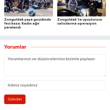
Zonguldak yaya geçidinde
Zonguldak'ta uyuşturucu
feci kaza: Kadın ağır
satıcılarına operasyon
yaralandı
Yorumlar
Gönder
Düğme, Dümen, Değirmen, Define... /Zeki Tosun
21:30 |
112 Artık cepte!
20:41 |