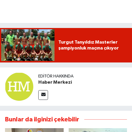
Turgut Tanyıldız Masterler
şampiyonluk maçına çıkıyor
EDITÖR HAKKINDA
Haber Merkezi
Bunlar da ilginizi çekebilir