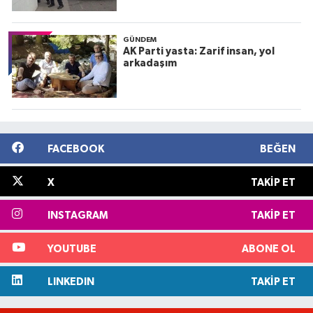
GÜNDEM
AK Parti yasta: Zarif insan, yol
arkadaşım
FACEBOOK
BEĞEN
X
TAKIP ET
INSTAGRAM
TAKIP ET
YOUTUBE
ABONE OL
LINKEDIN
TAKIP ET