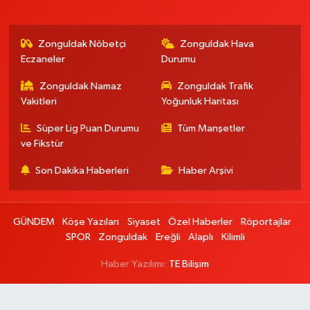
Zonguldak Nöbetçi
Zonguldak Hava
Eczaneler
Durumu
Zonguldak Namaz
Zonguldak Trafik
Vakitleri
Yoğunluk Haritası
Süper Lig Puan Durumu
Tüm Manşetler
ve Fikstür
Son Dakika Haberleri
Haber Arşivi
GÜNDEM
Köşe Yazıları
Siyaset
Özel Haberler
Röportajlar
SPOR
Zonguldak
Ereğli
Alaplı
Kilimli
Haber Yazılımı:
TE Bilişim