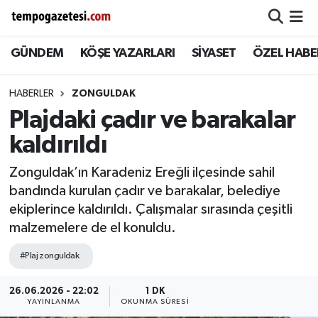
GÜNDEM
KÖŞE YAZARLARI
SİYASET
ÖZEL HABE
Alaplı
Zonguldak Nöbetçi Eczaneler
Çaycuma
Zonguldak Hava Durumu
HABERLER
ZONGULDAK
Plajdaki çadır ve barakalar
Devrek
Zonguldak Namaz Vakitleri
kaldırıldı
Ereğli
Zonguldak Trafik Yoğunluk Haritası
Zonguldak’ın Karadeniz Ereğli ilçesinde sahil
bandında kurulan çadır ve barakalar, belediye
Gökçebey
Süper Lig Puan Durumu ve Fikstür
ekiplerince kaldırıldı. Çalışmalar sırasında çeşitli
malzemelere de el konuldu.
GÜNDEM
Tüm Manşetler
#Plaj zonguldak
Kilimli
Son Dakika Haberleri
26.06.2026 - 22:02
1 DK
YAYINLANMA
OKUNMA SÜRESI
Kozlu
Haber Arşivi