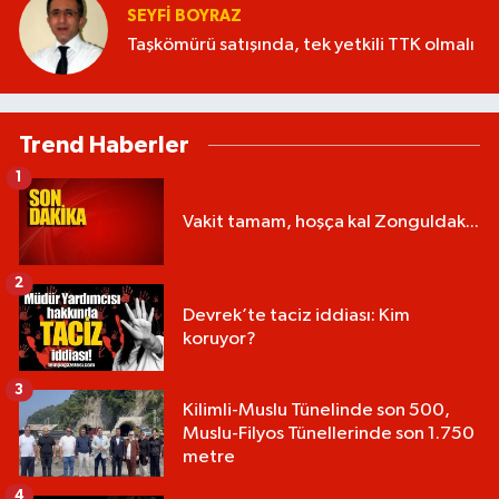
SEYFI BOYRAZ
Taşkömürü satışında, tek yetkili TTK olmalı
Trend Haberler
1
Vakit tamam, hoşça kal Zonguldak...
2
Devrek’te taciz iddiası: Kim
koruyor?
3
Kilimli-Muslu Tünelinde son 500,
Muslu-Filyos Tünellerinde son 1.750
metre
4