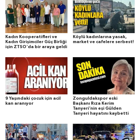
Kadın Kooperatifleri ve
Köylü kadınlarına yasak,
Kadın Girişimciler Güç Birliği
market ve cafelere serbest!
için ZTSO'da bir araya geldi
9 Yaşındaki çocuk için acil
Zonguldakspor eski
kan aranıyor
Başkanı Rıza Kerim
Tanyeri’nin eşi Gülden
Tanyeri hayatını kaybetti