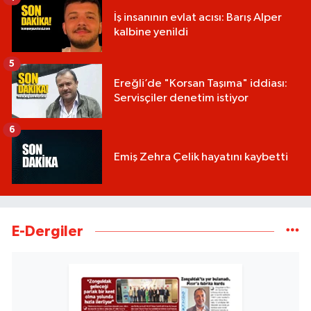
İş insanının evlat acısı: Barış Alper
kalbine yenildi
5
Ereğli’de "Korsan Taşıma" iddiası:
Servisçiler denetim istiyor
6
Emiş Zehra Çelik hayatını kaybetti
E-Dergiler