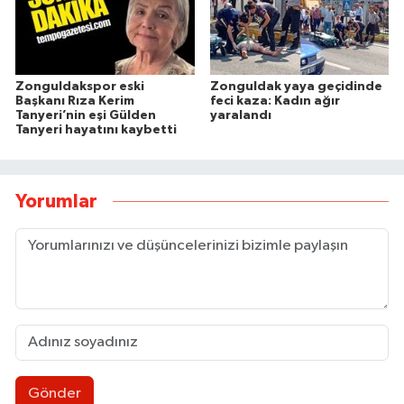
Zonguldakspor eski
Zonguldak yaya geçidinde
Başkanı Rıza Kerim
feci kaza: Kadın ağır
Tanyeri’nin eşi Gülden
yaralandı
Tanyeri hayatını kaybetti
Yorumlar
Gönder