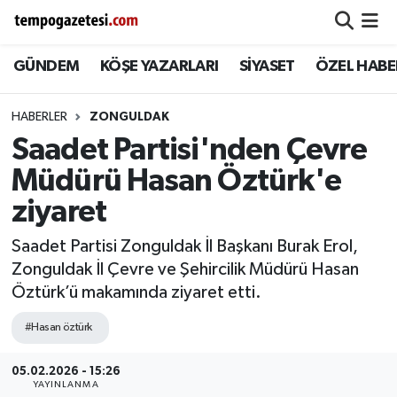
GÜNDEM
KÖŞE YAZARLARI
SİYASET
ÖZEL HABE
Alaplı
Zonguldak Nöbetçi Eczaneler
Çaycuma
Zonguldak Hava Durumu
HABERLER
ZONGULDAK
Saadet Partisi'nden Çevre
Devrek
Zonguldak Namaz Vakitleri
Müdürü Hasan Öztürk'e
Ereğli
Zonguldak Trafik Yoğunluk Haritası
ziyaret
Saadet Partisi Zonguldak İl Başkanı Burak Erol,
Gökçebey
Süper Lig Puan Durumu ve Fikstür
Zonguldak İl Çevre ve Şehircilik Müdürü Hasan
Öztürk’ü makamında ziyaret etti.
GÜNDEM
Tüm Manşetler
#Hasan öztürk
Kilimli
Son Dakika Haberleri
05.02.2026 - 15:26
Kozlu
Haber Arşivi
YAYINLANMA