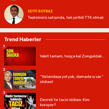
SEYFI BOYRAZ
Taşkömürü satışında, tek yetkili TTK olmalı
Trend Haberler
1
Vakit tamam, hoşça kal Zonguldak...
2
“Vatandaşa yol yok, damada iş var”
iddiası!
3
Devrek’te taciz iddiası: Kim
koruyor?