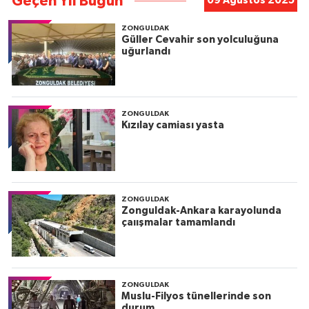
Geçen Yıl Bugün
09 Ağustos 2025
ZONGULDAK
Güller Cevahir son yolculuğuna
uğurlandı
ZONGULDAK
Kızılay camiası yasta
ZONGULDAK
Zonguldak-Ankara karayolunda
çaıışmalar tamamlandı
ZONGULDAK
Muslu-Filyos tünellerinde son
durum