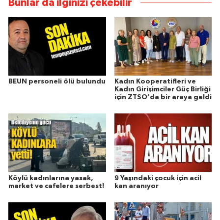
Bunlar da ilginizi çekebilir
BEUN personeli ölü bulundu
Kadın Kooperatifleri ve
Kadın Girişimciler Güç Birliği
için ZTSO'da bir araya geldi
Köylü kadınlarına yasak,
9 Yaşındaki çocuk için acil
market ve cafelere serbest!
kan aranıyor