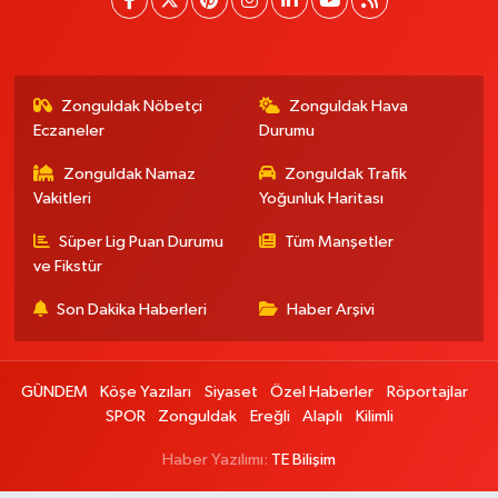
Zonguldak Nöbetçi
Zonguldak Hava
Eczaneler
Durumu
Zonguldak Namaz
Zonguldak Trafik
Vakitleri
Yoğunluk Haritası
Süper Lig Puan Durumu
Tüm Manşetler
ve Fikstür
Son Dakika Haberleri
Haber Arşivi
GÜNDEM
Köşe Yazıları
Siyaset
Özel Haberler
Röportajlar
SPOR
Zonguldak
Ereğli
Alaplı
Kilimli
Haber Yazılımı:
TE Bilişim