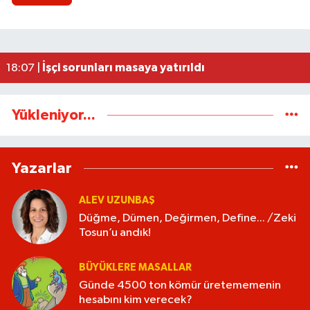
AK Parti İstişare toplantısı düzenlendi
18:02 |
Ereğli’de feci kaza: 18 yaşındaki Miraç hayatını 
23:02 |
İşçi sorunları masaya yatırıldı
18:07 |
Yükleniyor...
Yazarlar
ALEV UZUNBAŞ
Düğme, Dümen, Değirmen, Define... /Zeki
Tosun’u andık!
BÜYÜKLERE MASALLAR
Günde 4500 ton kömür üretememenin
hesabını kim verecek?