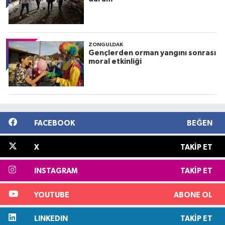
ZONGULDAK
Gençlerden orman yangını sonrası
moral etkinliği
FACEBOOK
BEĞEN
X
TAKIP ET
INSTAGRAM
TAKIP ET
YOUTUBE
ABONE OL
LINKEDIN
TAKIP ET