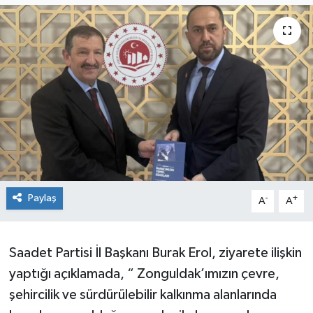
Siyaset
SPOR
YAŞAM
Zonguldak
Paylaş
-
+
A
A
Saadet Partisi İl Başkanı Burak Erol, ziyarete ilişkin
yaptığı açıklamada, “ Zonguldak’ımızın çevre,
şehircilik ve sürdürülebilir kalkınma alanlarında