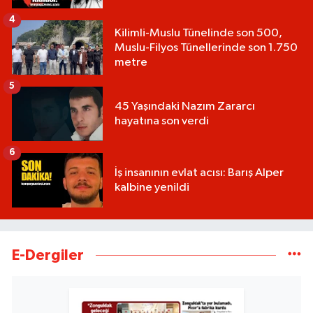
4
Kilimli-Muslu Tünelinde son 500,
Muslu-Filyos Tünellerinde son 1.750
metre
5
45 Yaşındaki Nazım Zararcı
hayatına son verdi
6
İş insanının evlat acısı: Barış Alper
kalbine yenildi
E-Dergiler