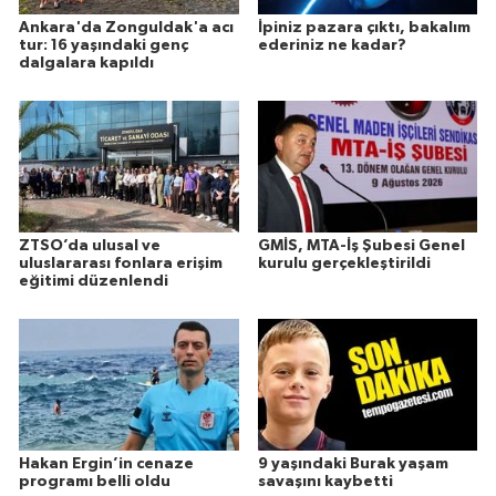
Ankara'da Zonguldak'a acı
İpiniz pazara çıktı, bakalım
tur: 16 yaşındaki genç
ederiniz ne kadar?
dalgalara kapıldı
ZTSO’da ulusal ve
GMİS, MTA-İş Şubesi Genel
uluslararası fonlara erişim
kurulu gerçekleştirildi
eğitimi düzenlendi
Hakan Ergin’in cenaze
9 yaşındaki Burak yaşam
programı belli oldu
savaşını kaybetti