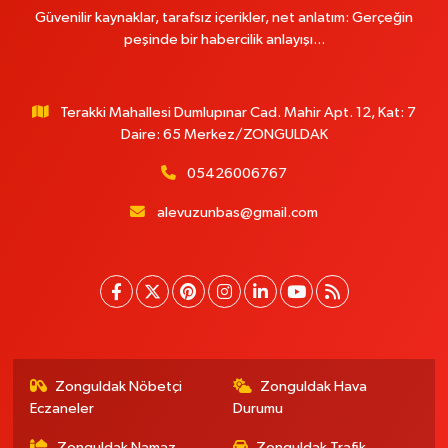
Güvenilir kaynaklar, tarafsız içerikler, net anlatım: Gerçeğin
peşinde bir habercilik anlayışı...
Terakki Mahallesi Dumlupınar Cad. Mahir Apt. 12, Kat: 7
Daire: 65 Merkez/ZONGULDAK
05426006767
alevuzunbas@gmail.com
Zonguldak Nöbetçi
Zonguldak Hava
Eczaneler
Durumu
Zonguldak Namaz
Zonguldak Trafik