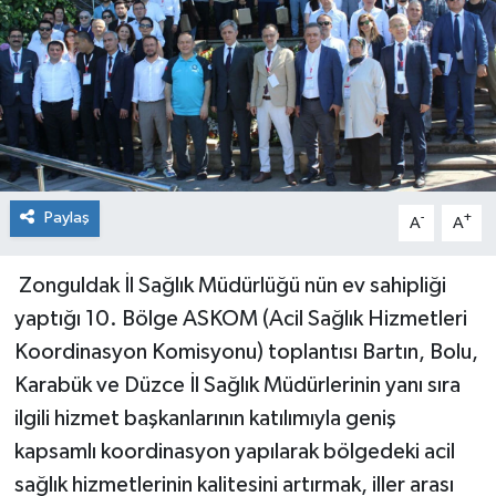
Siyaset
SPOR
YAŞAM
Zonguldak
Paylaş
-
+
A
A
​ Zonguldak İl Sağlık Müdürlüğü nün ev sahipliği
yaptığı 10. Bölge ASKOM (Acil Sağlık Hizmetleri
Koordinasyon Komisyonu) toplantısı Bartın, Bolu,
Karabük ve Düzce İl Sağlık Müdürlerinin yanı sıra
ilgili hizmet başkanlarının katılımıyla geniş
kapsamlı koordinasyon yapılarak bölgedeki acil
sağlık hizmetlerinin kalitesini artırmak, iller arası