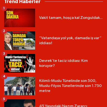
Trend Haberler
1
Vakit tamam, hoşça kal Zonguldak...
2
“Vatandaşa yol yok, damada iş var”
iddiası!
3
Devrek’te taciz iddiası: Kim
koruyor?
4
Kilimli-Muslu Tünelinde son 500,
Muslu-Filyos Tünellerinde son 1.750
metre
5
45 Yaşındaki Nazım Zararcı