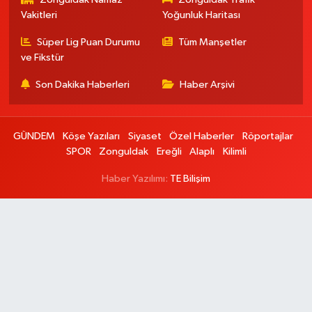
Vakitleri
Yoğunluk Haritası
Süper Lig Puan Durumu
Tüm Manşetler
ve Fikstür
Son Dakika Haberleri
Haber Arşivi
GÜNDEM
Köşe Yazıları
Siyaset
Özel Haberler
Röportajlar
SPOR
Zonguldak
Ereğli
Alaplı
Kilimli
Haber Yazılımı:
TE Bilişim