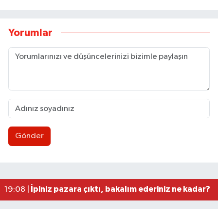
Yorumlar
Gönder
Ankara'da Zonguldak'a acı tur: 16 yaşındaki ge
00:06 |
TTK’nın hedefleri kâğıt üzerinde kaldı: 50 mily
22:20 |
Hakan Ergin’in ailesine taziye ziyareti!
21:59 |
Kadına gücü yeten Belediye! / Tavuğa bile düşman
21:48 |
İpiniz pazara çıktı, bakalım ederiniz ne kadar?
19:08 |