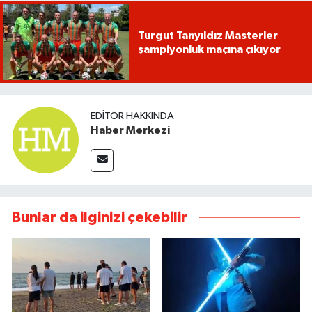
Turgut Tanyıldız Masterler
şampiyonluk maçına çıkıyor
EDITÖR HAKKINDA
Haber Merkezi
Bunlar da ilginizi çekebilir