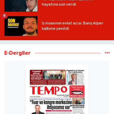
hayatına son verdi
6
İş insanının evlat acısı: Barış Alper
kalbine yenildi
E-Dergiler