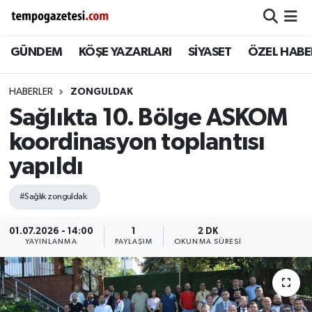
GÜNDEM
KÖŞE YAZARLARI
SİYASET
ÖZEL HABE
Alaplı
Zonguldak Nöbetçi Eczaneler
Çaycuma
Zonguldak Hava Durumu
HABERLER
ZONGULDAK
Sağlıkta 10. Bölge ASKOM
Devrek
Zonguldak Namaz Vakitleri
koordinasyon toplantısı
Ereğli
Zonguldak Trafik Yoğunluk Haritası
yapıldı
Gökçebey
Süper Lig Puan Durumu ve Fikstür
#Sağlık zonguldak
GÜNDEM
Tüm Manşetler
01.07.2026 - 14:00
1
2 DK
YAYINLANMA
PAYLAŞIM
OKUNMA SÜRESI
Kilimli
Son Dakika Haberleri
Kozlu
Haber Arşivi