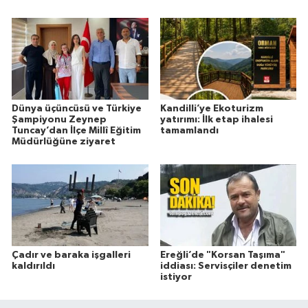
Dünya üçüncüsü ve Türkiye
Kandilli’ye Ekoturizm
Şampiyonu Zeynep
yatırımı: İlk etap ihalesi
Tuncay’dan İlçe Millî Eğitim
tamamlandı
Müdürlüğüne ziyaret
Çadır ve baraka işgalleri
Ereğli’de "Korsan Taşıma"
kaldırıldı
iddiası: Servisçiler denetim
istiyor