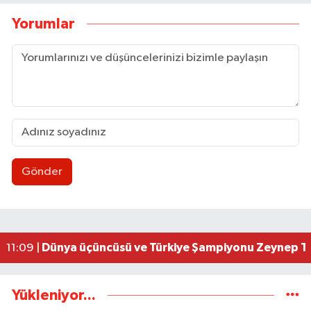
Yorumlar
Gönder
Ereğli’de feci kaza: 18 yaşındaki Miraç hayatını 
23:02 |
İşçi sorunları masaya yatırıldı
18:07 |
AK Parti İstişare toplantısı düzenlendi
18:02 |
Uluslararası Tekvando Şampiyonası'nda Karadeni
11:11 |
Dünya üçüncüsü ve Türkiye Şampiyonu Zeynep Tun
11:09 |
Yükleniyor...