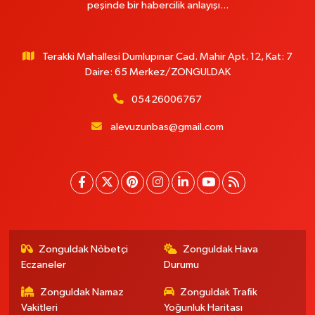
peşinde bir habercilik anlayışı...
Terakki Mahallesi Dumlupınar Cad. Mahir Apt. 12, Kat: 7
Daire: 65 Merkez/ZONGULDAK
05426006767
alevuzunbas@gmail.com
Zonguldak Nöbetçi
Zonguldak Hava
Eczaneler
Durumu
Zonguldak Namaz
Zonguldak Trafik
Vakitleri
Yoğunluk Haritası