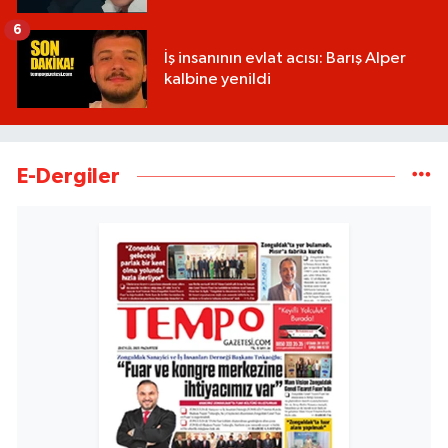
6
İş insanının evlat acısı: Barış Alper
kalbine yenildi
E-Dergiler