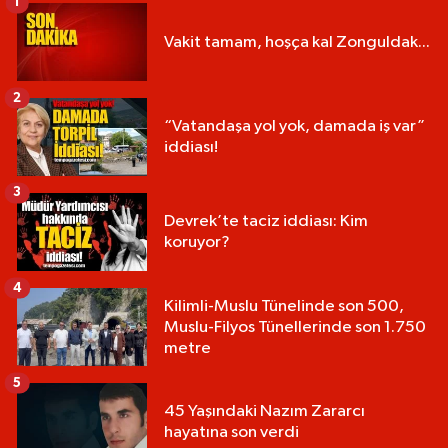
1
Vakit tamam, hoşça kal Zonguldak...
2
“Vatandaşa yol yok, damada iş var”
iddiası!
3
Devrek’te taciz iddiası: Kim
koruyor?
4
Kilimli-Muslu Tünelinde son 500,
Muslu-Filyos Tünellerinde son 1.750
metre
5
45 Yaşındaki Nazım Zararcı
hayatına son verdi