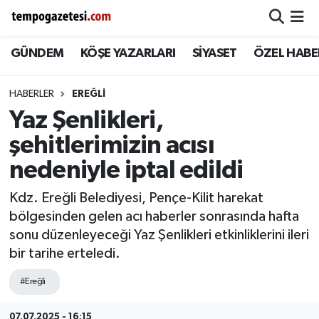
GÜNDEM
KÖŞE YAZARLARI
SİYASET
ÖZEL HABE
Alaplı
Zonguldak Nöbetçi Eczaneler
Çaycuma
Zonguldak Hava Durumu
HABERLER
EREĞLI
Yaz Şenlikleri,
Devrek
Zonguldak Namaz Vakitleri
şehitlerimizin acısı
Ereğli
Zonguldak Trafik Yoğunluk Haritası
nedeniyle iptal edildi
Kdz. Ereğli Belediyesi, Pençe-Kilit harekat
Gökçebey
Süper Lig Puan Durumu ve Fikstür
bölgesinden gelen acı haberler sonrasında hafta
sonu düzenleyeceği Yaz Şenlikleri etkinliklerini ileri
GÜNDEM
Tüm Manşetler
bir tarihe erteledi.
Kilimli
Son Dakika Haberleri
#Ereğli
Kozlu
Haber Arşivi
07.07.2025 - 16:15