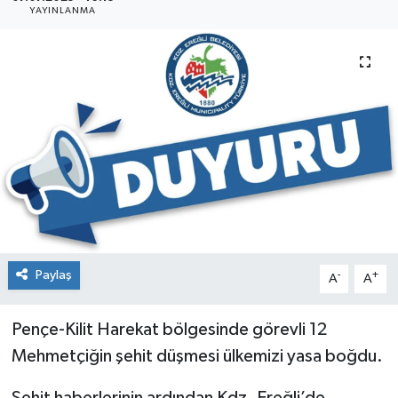
YAYINLANMA
Siyaset
SPOR
YAŞAM
Zonguldak
Paylaş
-
+
A
A
Pençe-Kilit Harekat bölgesinde görevli 12
Mehmetçiğin şehit düşmesi ülkemizi yasa boğdu.
Şehit haberlerinin ardından Kdz. Ereğli’de