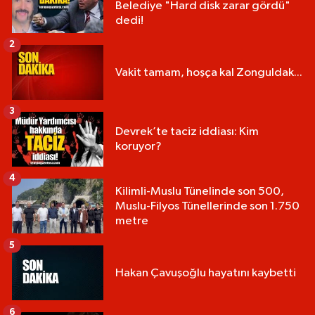
Belediye "Hard disk zarar gördü"
dedi!
2
Vakit tamam, hoşça kal Zonguldak...
3
Devrek’te taciz iddiası: Kim
koruyor?
4
Kilimli-Muslu Tünelinde son 500,
Muslu-Filyos Tünellerinde son 1.750
metre
5
Hakan Çavuşoğlu hayatını kaybetti
6