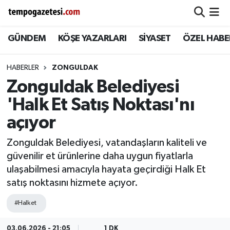
GÜNDEM
KÖŞE YAZARLARI
SİYASET
ÖZEL HABE
Alaplı
Zonguldak Nöbetçi Eczaneler
Çaycuma
Zonguldak Hava Durumu
HABERLER
ZONGULDAK
Zonguldak Belediyesi
Devrek
Zonguldak Namaz Vakitleri
'Halk Et Satış Noktası'nı
Ereğli
Zonguldak Trafik Yoğunluk Haritası
açıyor
Zonguldak Belediyesi, vatandaşların kaliteli ve
Gökçebey
Süper Lig Puan Durumu ve Fikstür
güvenilir et ürünlerine daha uygun fiyatlarla
ulaşabilmesi amacıyla hayata geçirdiği Halk Et
GÜNDEM
Tüm Manşetler
satış noktasını hizmete açıyor.
Kilimli
Son Dakika Haberleri
#Halk et
Kozlu
Haber Arşivi
03.06.2026 - 21:05
1 DK