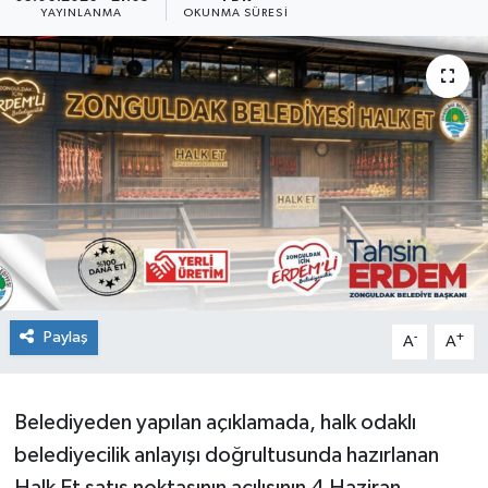
YAYINLANMA
OKUNMA SÜRESI
Siyaset
SPOR
YAŞAM
Zonguldak
Paylaş
-
+
A
A
Belediyeden yapılan açıklamada, halk odaklı
belediyecilik anlayışı doğrultusunda hazırlanan
Halk Et satış noktasının açılışının 4 Haziran