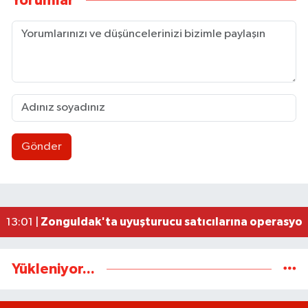
Yorumlar
Gönder
İşçi lideri Denizer, kabri başında anıldı
14:25 |
CHP’de yeni sayfa: Olcay Can sahaya iniyor
13:44 |
Ereğli’de "Korsan Taşıma" iddiası: Servisçiler de
13:29 |
Zonguldak sinemasız bırakılamaz
13:13 |
Zonguldak'ta uyuşturucu satıcılarına operasyo
13:01 |
Yükleniyor...