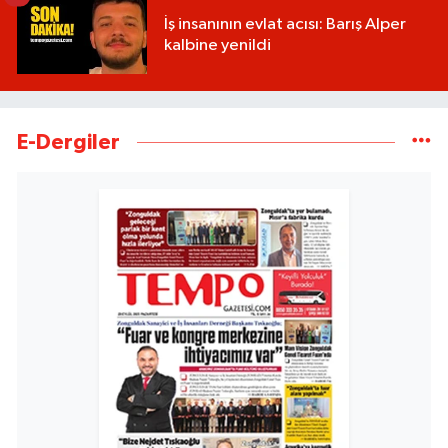
İş insanının evlat acısı: Barış Alper
kalbine yenildi
E-Dergiler