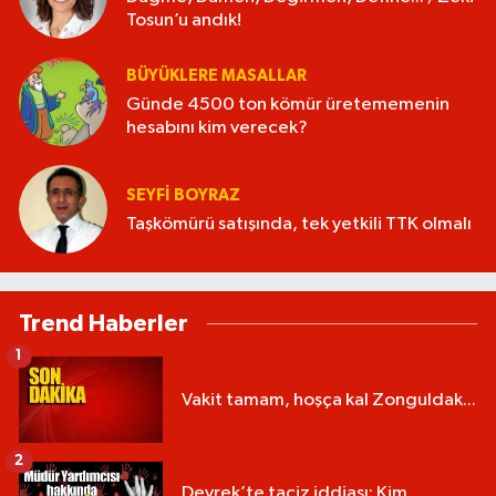
Tosun’u andık!
BÜYÜKLERE MASALLAR
Günde 4500 ton kömür üretememenin
hesabını kim verecek?
SEYFI BOYRAZ
Taşkömürü satışında, tek yetkili TTK olmalı
Trend Haberler
1
Vakit tamam, hoşça kal Zonguldak...
2
Devrek’te taciz iddiası: Kim