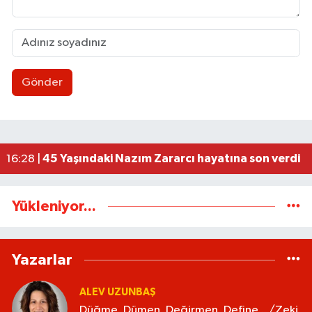
Gönder
Düğme, Dümen, Değirmen, Define... /Zeki Tosun
21:30 |
112 Artık cepte!
20:41 |
Cumhur İttifakından Gökçebey'in Festivali'ne 
20:30 |
Kadın Kooperatifleri ve Kadın Girişimciler Güç Bi
20:22 |
45 Yaşındaki Nazım Zararcı hayatına son verdi
16:28 |
Yükleniyor...
Yazarlar
ALEV UZUNBAŞ
Düğme, Dümen, Değirmen, Define... /Zeki