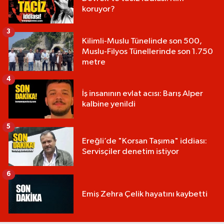
koruyor?
3
Kilimli-Muslu Tünelinde son 500,
Muslu-Filyos Tünellerinde son 1.750
metre
4
İş insanının evlat acısı: Barış Alper
kalbine yenildi
5
Ereğli’de "Korsan Taşıma" iddiası:
Servisçiler denetim istiyor
6
Emiş Zehra Çelik hayatını kaybetti