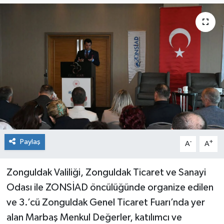
Siyaset
SPOR
YAŞAM
Zonguldak
Paylaş
-
+
A
A
Zonguldak Valiliği, Zonguldak Ticaret ve Sanayi
Odası ile ZONSİAD öncülüğünde organize edilen
ve 3.’cü Zonguldak Genel Ticaret Fuarı’nda yer
alan Marbaş Menkul Değerler, katılımcı ve