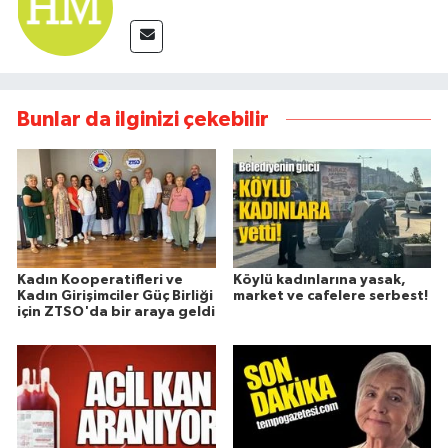
Bunlar da ilginizi çekebilir
Kadın Kooperatifleri ve
Köylü kadınlarına yasak,
Kadın Girişimciler Güç Birliği
market ve cafelere serbest!
için ZTSO'da bir araya geldi