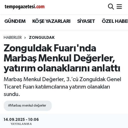
GÜNDEM
KÖŞE YAZARLARI
SİYASET
ÖZEL HABE
Alaplı
Zonguldak Nöbetçi Eczaneler
Çaycuma
Zonguldak Hava Durumu
HABERLER
ZONGULDAK
Zonguldak Fuarı'nda
Devrek
Zonguldak Namaz Vakitleri
Marbaş Menkul Değerler,
Ereğli
Zonguldak Trafik Yoğunluk Haritası
yatırım olanaklarını anlattı
Marbaş Menkul Değerler, 3.’cü Zonguldak Genel
Gökçebey
Süper Lig Puan Durumu ve Fikstür
Ticaret Fuarı katılımcılarına yatırım olanakları
sundu.
GÜNDEM
Tüm Manşetler
#Marbaş menkul değerler
Kilimli
Son Dakika Haberleri
14.09.2025 - 10:06
Kozlu
Haber Arşivi
YAYINLANMA