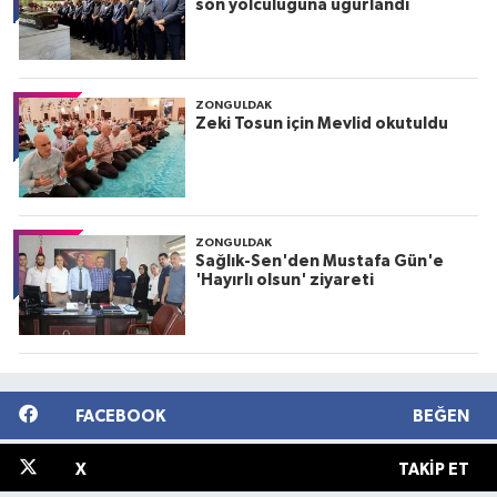
son yolculuğuna uğurlandı
ZONGULDAK
Zeki Tosun için Mevlid okutuldu
ZONGULDAK
Sağlık-Sen'den Mustafa Gün'e
'Hayırlı olsun' ziyareti
FACEBOOK
BEĞEN
X
TAKIP ET