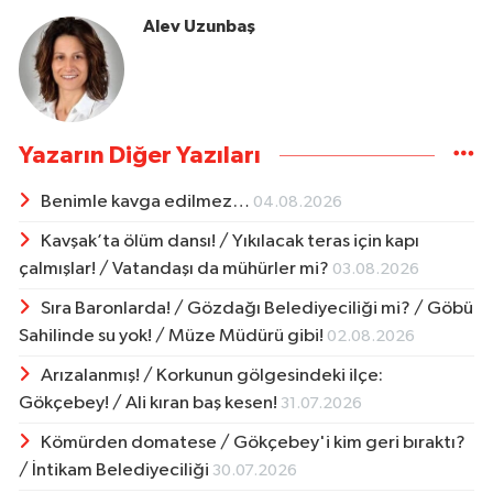
Alev Uzunbaş
Yazarın Diğer Yazıları
Benimle kavga edilmez…
04.08.2026
Kavşak’ta ölüm dansı! / Yıkılacak teras için kapı
çalmışlar! / Vatandaşı da mühürler mi?
03.08.2026
Sıra Baronlarda! / Gözdağı Belediyeciliği mi? / Göbü
Sahilinde su yok! / Müze Müdürü gibi!
02.08.2026
Arızalanmış! / Korkunun gölgesindeki ilçe:
Gökçebey! / Ali kıran baş kesen!
31.07.2026
Kömürden domatese / Gökçebey'i kim geri bıraktı?
/ İntikam Belediyeciliği
30.07.2026