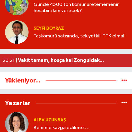
Günde 4500 ton kömür üretememenin
hesabını kim verecek?
SEYFI BOYRAZ
Ulaşım Kartı uyarısı: Dolum saatlerine dikkat!
13:24 |
Taşkömürü satışında, tek yetkili TTK olmalı
Yeni Parti, Zonguldak'ta örgütlendi
10:38 |
Merve Arslan, ilçe başkanı olarak atandı
10:34 |
Vakit tamam, hoşça kal Zonguldak...
23:21 |
Zonguldak'ta 30 yıllık polis memuruna veda
13:28 |
Yükleniyor...
Yazarlar
ALEV UZUNBAŞ
Benimle kavga edilmez…