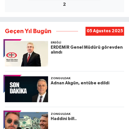
2
Geçen Yıl Bugün
05 Ağustos 2025
EREĞLI
ERDEMİR Genel Müdürü görevden
alındı
ZONGULDAK
Adnan Akgün, entübe edildi
ZONGULDAK
Haddini bil!..