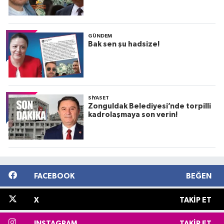
GÜNDEM
Bak sen şu hadsize!
SIYASET
Zonguldak Belediyesi’nde torpilli
kadrolaşmaya son verin!
FACEBOOK
BEĞEN
X
TAKIP ET
INSTAGRAM
TAKIP ET