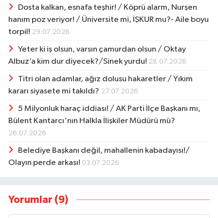
Dosta kalkan, esnafa teşhir! / Köprü alarm, Nurşen
hanım poz veriyor! / Üniversite mi, İŞKUR mu?- Aile boyu
torpil!
29.07.2026
Yeter ki iş olsun, varsın çamurdan olsun / Oktay
Albuz’a kim dur diyecek?/Sinek yurdu!
28.07.2026
Titri olan adamlar, ağız dolusu hakaretler / Yıkım
kararı siyasete mi takıldı?
27.07.2026
5 Milyonluk haraç iddiası! / AK Parti İlçe Başkanı mı,
Bülent Kantarcı'nın Halkla İlişkiler Müdürü mü?
26.07.2026
Belediye Başkanı değil, mahallenin kabadayısı!/
Olayın perde arkası!
03.07.2026
Yorumlar (9)