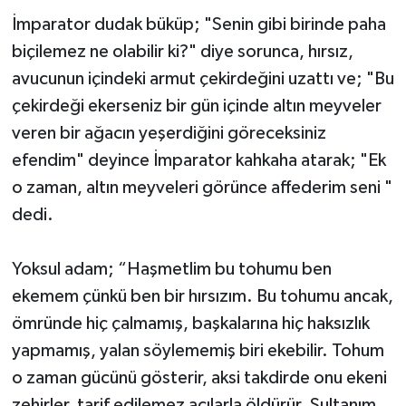
İmparator dudak büküp; "Senin gibi birinde paha
biçilemez ne olabilir ki?" diye sorunca, hırsız,
avucunun içindeki armut çekirdeğini uzattı ve; "Bu
çekirdeği ekerseniz bir gün içinde altın meyveler
veren bir ağacın yeşerdiğini göreceksiniz
efendim" deyince İmparator kahkaha atarak; "Ek
o zaman, altın meyveleri görünce affederim seni "
dedi.
Yoksul adam; “Haşmetlim bu tohumu ben
ekemem çünkü ben bir hırsızım. Bu tohumu ancak,
ömründe hiç çalmamış, başkalarına hiç haksızlık
yapmamış, yalan söylememiş biri ekebilir. Tohum
o zaman gücünü gösterir, aksi takdirde onu ekeni
zehirler, tarif edilemez acılarla öldürür. Sultanım,