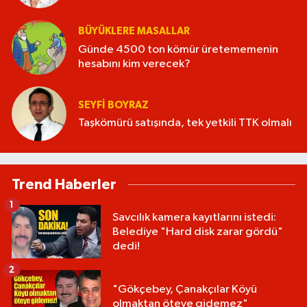
BÜYÜKLERE MASALLAR
Günde 4500 ton kömür üretememenin
hesabını kim verecek?
SEYFI BOYRAZ
Taşkömürü satışında, tek yetkili TTK olmalı
Trend Haberler
1
Savcılık kamera kayıtlarını istedi:
Belediye "Hard disk zarar gördü"
dedi!
2
"Gökçebey, Çanakçılar Köyü
olmaktan öteye gidemez"