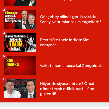
3
Gökçebey bilinçli geri bırakıldı:
Sanayi yatırımlarını kim engelledi?
4
Devrek’te taciz iddiası: Kim
koruyor?
5
Vakit tamam, hoşça kal Zonguldak...
6
Hijyende siyaset mi var? Öncü
döner teşhir edildi, partili fırın
gizlendi!