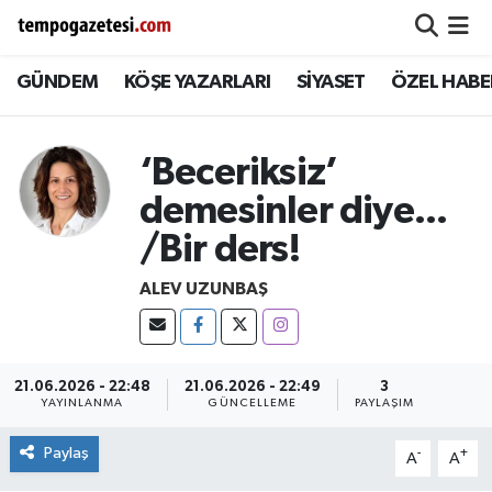
GÜNDEM
KÖŞE YAZARLARI
SİYASET
ÖZEL HABE
Alaplı
Zonguldak Nöbetçi Eczaneler
Çaycuma
Zonguldak Hava Durumu
‘Beceriksiz’
Devrek
Zonguldak Namaz Vakitleri
demesinler diye...
/Bir ders!
Ereğli
Zonguldak Trafik Yoğunluk Haritası
ALEV UZUNBAŞ
Gökçebey
Süper Lig Puan Durumu ve Fikstür
GÜNDEM
Tüm Manşetler
21.06.2026 - 22:48
21.06.2026 - 22:49
3
YAYINLANMA
GÜNCELLEME
PAYLAŞIM
Kilimli
Son Dakika Haberleri
Paylaş
-
+
A
A
Kozlu
Haber Arşivi