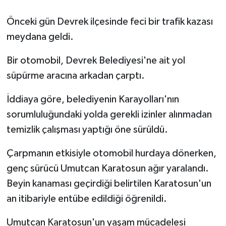
Siyaset
Önceki gün Devrek ilçesinde feci bir trafik kazası
meydana geldi.
SPOR
Bir otomobil, Devrek Belediyesi'ne ait yol
YAŞAM
süpürme aracına arkadan çarptı.
Zonguldak
İddiaya göre, belediyenin Karayolları'nın
sorumluluğundaki yolda gerekli izinler alınmadan
temizlik çalışması yaptığı öne sürüldü.
Çarpmanın etkisiyle otomobil hurdaya dönerken,
genç sürücü Umutcan Karatosun ağır yaralandı.
Beyin kanaması geçirdiği belirtilen Karatosun'un
an itibariyle entübe edildiği öğrenildi.
Umutcan Karatosun'un yaşam mücadelesi