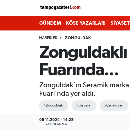
Alaplı
Zonguldak Nöbetçi Eczaneler
GÜNDEM
KÖŞE YAZARLARI
SİYASET
Çaycuma
Zonguldak Hava Durumu
HABERLER
ZONGULDAK
Zonguldaklı
Devrek
Zonguldak Namaz Vakitleri
Fuarında...
Ereğli
Zonguldak Trafik Yoğunluk Haritası
Gökçebey
Süper Lig Puan Durumu ve Fikstür
Zonguldak’ın Seramik marka 
Fuarı’nda yer aldı.
GÜNDEM
Tüm Manşetler
#Zonguldak
#Unıcera
#Çanakcılar
Kilimli
Son Dakika Haberleri
08.11.2024 - 14:28
YAYINLANMA
Kozlu
Haber Arşivi