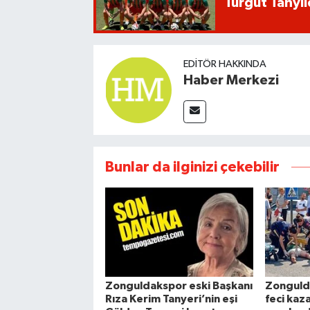
Turgut Tanyıl
EDITÖR HAKKINDA
Haber Merkezi
Bunlar da ilginizi çekebilir
Zonguldakspor eski Başkanı
Zonguld
Rıza Kerim Tanyeri’nin eşi
feci kaz