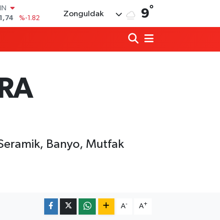
°
R
9
Zonguldak
3620
%0.02
8690
%0.19
İN
0380
%0.18
IN
,09000
%0.19
ERA
00
8,00
%0
IN
1,74
%-1.82
 Seramik, Banyo, Mutfak
Zonguldakspor eski Başkanı Rıza Kerim 
21:53 |
Hep bana, Rabbena! / Ahmet Çolakoğl
21:43 |
-
+
A
A
Ülkü Ocakları’ndan BEUN Rektörü Özöl
17:59 |