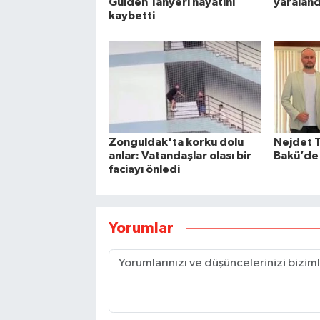
Gülden Tanyeri hayatını
yaraland
kaybetti
Zonguldak'ta korku dolu
Nejdet 
anlar: Vatandaşlar olası bir
Bakü’de 
faciayı önledi
Yorumlar