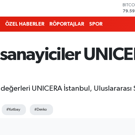
DOLA
45,4
EURO
53,3
ÖZEL HABERLER
RÖPORTAJLAR
SPOR
STERL
61,6
G.ALT
6862
 sanayiciler UNIC
BİST1
14.59
BITCO
79.59
değerleri UNICERA İstanbul, Uluslararası
#Yurtbay
#Denko