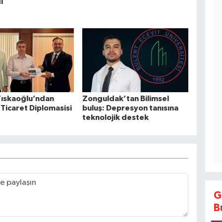
ı
Tıskaoğlu’ndan
Zonguldak’tan Bilimsel
Ticaret Diplomasisi
buluş: Depresyon tanısına
teknolojik destek
G
B