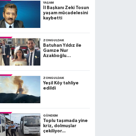
YAŞAM
İl Başkanı Zeki Tosun
yaşam mücadelesini
kaybetti
ZONGULDAK
Batuhan Yıldız ile
Gamze Nur
Azaklıoğlu
dünyaevine giriyor
ZONGULDAK
Yeşil Köy tahliye
edildi
GÜNDEM
Toplu taşımada yine
kriz, dolmuşlar
çekiliyor...