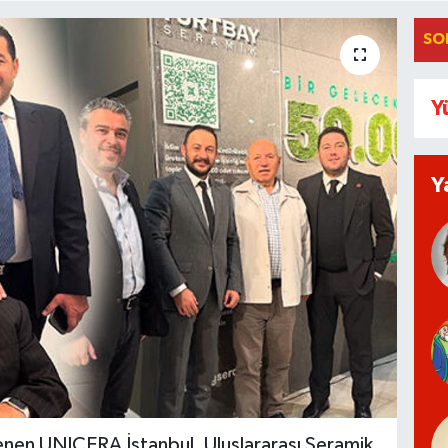
SO
Y
Y
lenen UNICERA İstanbul, Uluslararası Seramik,