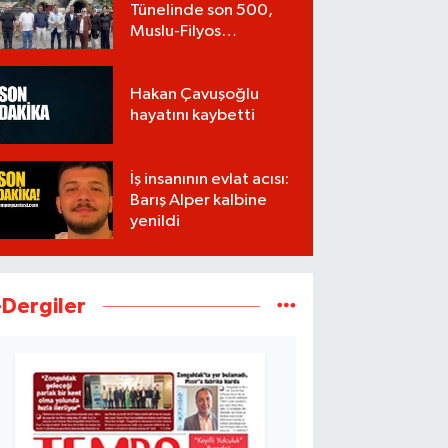
Tünelinde son 500,
Muslu-Filyos
Tünellerinde son
1.750 metre
Hakan Çavuşoğlu
hayatını kaybetti
İş insanının evlat acısı:
Barış Alper kalbine
yenildi
-Dergiler