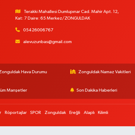
Terakki Mahallesi Dumlupınar Cad. Mahir Apt. 12,
Kat: 7 Daire: 65 Merkez/ZONGULDAK
05426006767
alevuzunbas@gmail.com
:
Zonguldak Hava Durumu
Zonguldak Namaz Vakitleri
üm Manşetler
Son Dakika Haberleri
r
Röportajlar
SPOR
Zonguldak
Ereğli
Alaplı
Kilimli