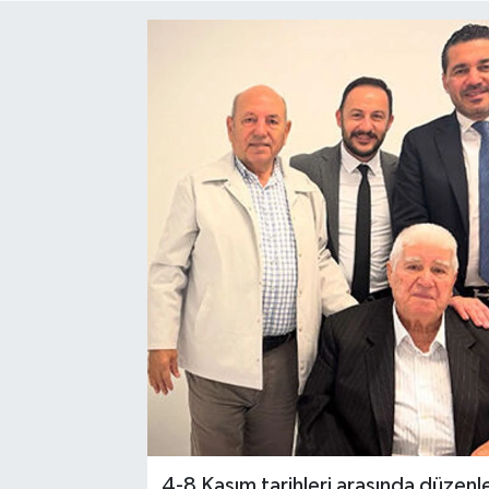
Siyaset
SPOR
YAŞAM
Zonguldak
4-8 Kasım tarihleri arasında düzen