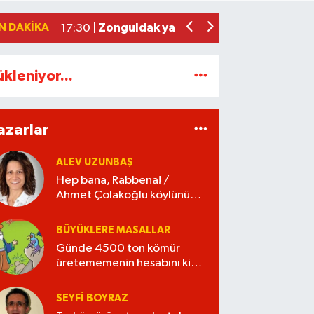
Yeni Parti Zonguldak İl Yönetimi belli o
17:34 |
N DAKIKA
Zonguldak yaya geçidinde feci kaza: K
17:30 |
ükleniyor...
azarlar
ALEV UZUNBAŞ
Hep bana, Rabbena! /
Ahmet Çolakoğlu köylünün
cebini düşünür mü?
BÜYÜKLERE MASALLAR
Günde 4500 ton kömür
üretememenin hesabını kim
verecek?
SEYFI BOYRAZ