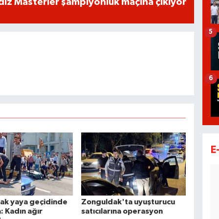
dız Masterler şampiyonluk maçına çıkıyor
5
6
E
ak yaya geçidinde
Zonguldak'ta uyuşturucu
a: Kadın ağır
satıcılarına operasyon