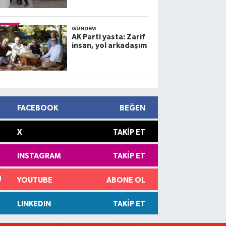
GÜNDEM
AK Parti yasta: Zarif
insan, yol arkadaşım
FACEBOOK
BEĞEN
X
TAKIP ET
INSTAGRAM
TAKIP ET
YOUTUBE
ABONE OL
LINKEDIN
TAKIP ET