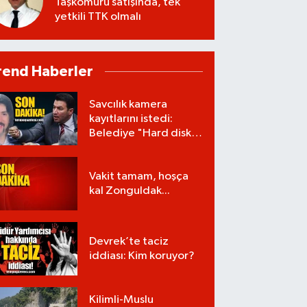
Taşkömürü satışında, tek
yetkili TTK olmalı
rend Haberler
Savcılık kamera
kayıtlarını istedi:
Belediye "Hard disk
zarar gördü" dedi!
Vakit tamam, hoşça
kal Zonguldak...
Devrek’te taciz
iddiası: Kim koruyor?
Kilimli-Muslu