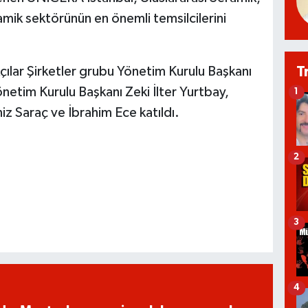
mik sektörünün en önemli temsilcilerini
T
çılar Şirketler grubu Yönetim Kurulu Başkanı
etim Kurulu Başkanı Zeki İlter Yurtbay,
1
z Saraç ve İbrahim Ece katıldı.
2
3
4