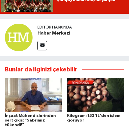
EDITÖR HAKKINDA
Haber Merkezi
Bunlar da ilginizi çekebilir
İnşaat Mühendislerinden
Kilogramı 153 TL'den işlem
sert çıkış: "Sabrımız
görüyor
tükendi!"