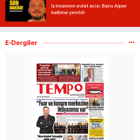
İş insanının evlat acısı: Barış Alper
kalbine yenildi
E-Dergiler