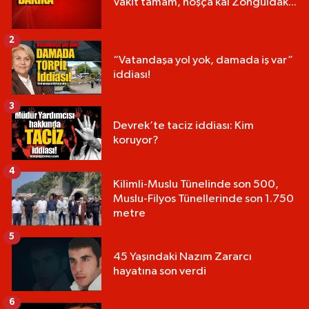
Vakit tamam, hoşça kal Zonguldak...
2
“Vatandaşa yol yok, damada iş var”
iddiası!
3
Devrek’te taciz iddiası: Kim
koruyor?
4
Kilimli-Muslu Tünelinde son 500,
Muslu-Filyos Tünellerinde son 1.750
metre
5
45 Yaşındaki Nazım Zararcı
hayatına son verdi
6