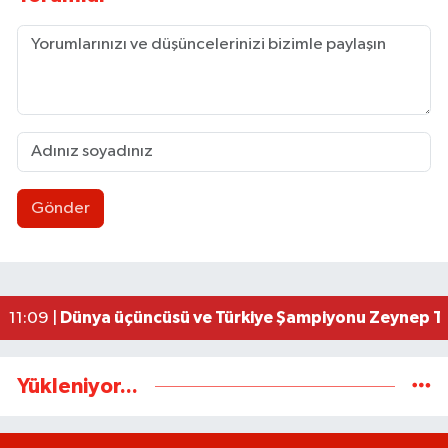
Gönder
Ereğli’de feci kaza: 18 yaşındaki Miraç hayatını 
23:02 |
İşçi sorunları masaya yatırıldı
18:07 |
AK Parti İstişare toplantısı düzenlendi
18:02 |
Uluslararası Tekvando Şampiyonası'nda Karadeni
11:11 |
Dünya üçüncüsü ve Türkiye Şampiyonu Zeynep Tun
11:09 |
Yükleniyor...