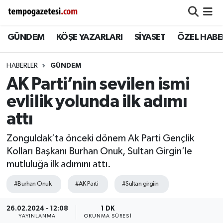
GÜNDEM
KÖŞE YAZARLARI
SİYASET
ÖZEL HABE
Alaplı
Zonguldak Nöbetçi Eczaneler
Çaycuma
Zonguldak Hava Durumu
HABERLER
GÜNDEM
AK Parti’nin sevilen ismi
Devrek
Zonguldak Namaz Vakitleri
evlilik yolunda ilk adımı
Ereğli
Zonguldak Trafik Yoğunluk Haritası
attı
Zonguldak’ta önceki dönem Ak Parti Gençlik
Gökçebey
Süper Lig Puan Durumu ve Fikstür
Kolları Başkanı Burhan Onuk, Sultan Girgin’le
mutluluğa ilk adımını attı.
GÜNDEM
Tüm Manşetler
#Burhan Onuk
#AK Parti
#Sultan girgiin
Kilimli
Son Dakika Haberleri
26.02.2024 - 12:08
1 DK
Kozlu
Haber Arşivi
YAYINLANMA
OKUNMA SÜRESI