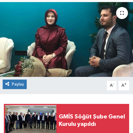
Siyaset
SPOR
YAŞAM
Zonguldak
Paylaş
-
+
A
A
GMİS Söğüt Şube Genel
Kurulu yapıldı