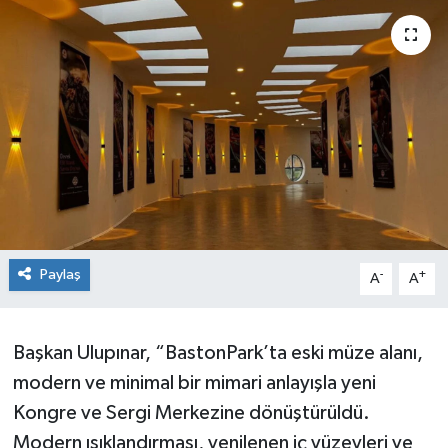
Siyaset
SPOR
YAŞAM
Zonguldak
Paylaş
-
+
A
A
Başkan Ulupınar, “BastonPark’ta eski müze alanı,
modern ve minimal bir mimari anlayışla yeni
Kongre ve Sergi Merkezine dönüştürüldü.
Modern ışıklandırması, yenilenen iç yüzeyleri ve