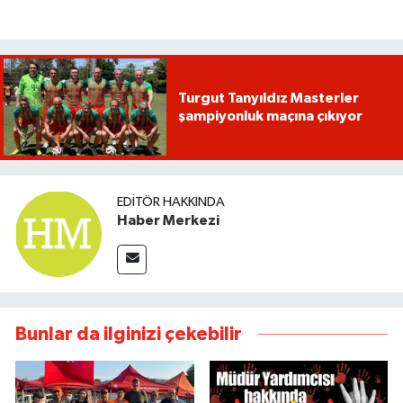
Turgut Tanyıldız Masterler
şampiyonluk maçına çıkıyor
EDITÖR HAKKINDA
Haber Merkezi
Bunlar da ilginizi çekebilir