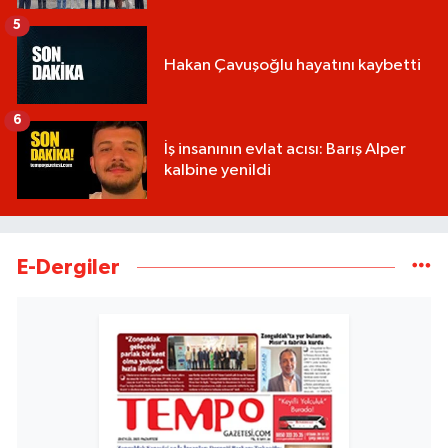
5
Hakan Çavuşoğlu hayatını kaybetti
6
İş insanının evlat acısı: Barış Alper
kalbine yenildi
E-Dergiler