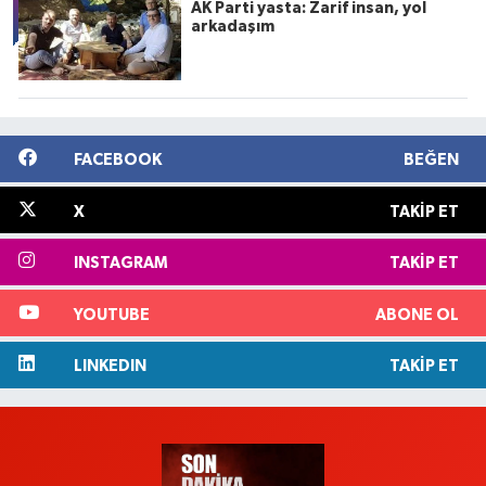
AK Parti yasta: Zarif insan, yol
arkadaşım
FACEBOOK
BEĞEN
X
TAKIP ET
INSTAGRAM
TAKIP ET
YOUTUBE
ABONE OL
LINKEDIN
TAKIP ET