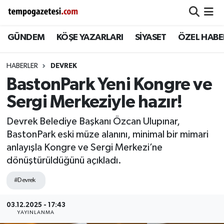
GÜNDEM
KÖŞE YAZARLARI
SİYASET
ÖZEL HABE
Alaplı
Zonguldak Nöbetçi Eczaneler
Çaycuma
Zonguldak Hava Durumu
HABERLER
DEVREK
BastonPark Yeni Kongre ve
Devrek
Zonguldak Namaz Vakitleri
Sergi Merkeziyle hazır!
Ereğli
Zonguldak Trafik Yoğunluk Haritası
Devrek Belediye Başkanı Özcan Ulupınar,
BastonPark eski müze alanını, minimal bir mimari
Gökçebey
Süper Lig Puan Durumu ve Fikstür
anlayışla Kongre ve Sergi Merkezi’ne
dönüştürüldüğünü açıkladı.
GÜNDEM
Tüm Manşetler
#Devrek
Kilimli
Son Dakika Haberleri
03.12.2025 - 17:43
YAYINLANMA
Kozlu
Haber Arşivi