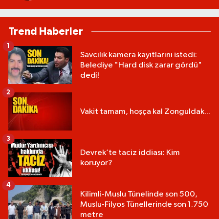
Trend Haberler
1
Savcılık kamera kayıtlarını istedi:
Belediye "Hard disk zarar gördü"
dedi!
2
Vakit tamam, hoşça kal Zonguldak...
3
Devrek’te taciz iddiası: Kim
koruyor?
4
Kilimli-Muslu Tünelinde son 500,
Muslu-Filyos Tünellerinde son 1.750
metre