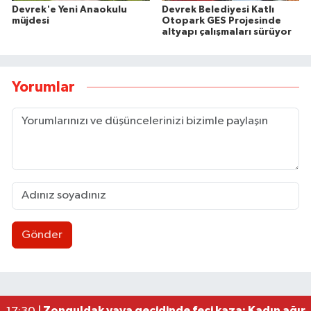
Devrek'e Yeni Anaokulu
Devrek Belediyesi Katlı
müjdesi
Otopark GES Projesinde
altyapı çalışmaları sürüyor
Yorumlar
Gönder
Zonguldakspor eski Başkanı Rıza Kerim Tanyeri’n
21:53 |
Hep bana, Rabbena! / Ahmet Çolakoğlu köylünü
21:43 |
Ülkü Ocakları’ndan BEUN Rektörü Özölçer’e ziy
17:59 |
Yeni Parti Zonguldak İl Yönetimi belli oldu
17:34 |
Zonguldak yaya geçidinde feci kaza: Kadın ağır 