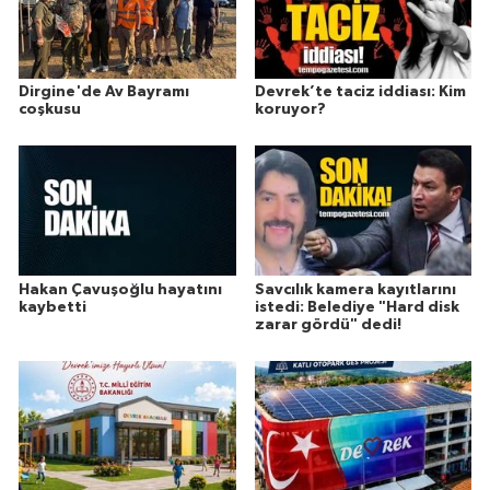
Dirgine'de Av Bayramı
Devrek’te taciz iddiası: Kim
coşkusu
koruyor?
Hakan Çavuşoğlu hayatını
Savcılık kamera kayıtlarını
kaybetti
istedi: Belediye "Hard disk
zarar gördü" dedi!