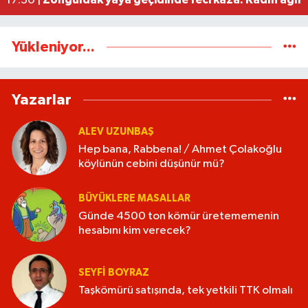
17:30 |
Yükleniyor...
Yazarlar
ALEV UZUNBAŞ
Hep bana, Rabbena! / Ahmet Çolakoğlu
köylünün cebini düşünür mü?
BÜYÜKLERE MASALLAR
Günde 4500 ton kömür üretememenin
hesabını kim verecek?
SEYFI BOYRAZ
Taşkömürü satışında, tek yetkili TTK olmalı