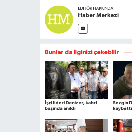
EDITÖR HAKKINDA
Haber Merkezi
Bunlar da ilginizi çekebilir
İşçi lideri Denizer, kabri
Sezgin D
başında anıldı
kaybetti