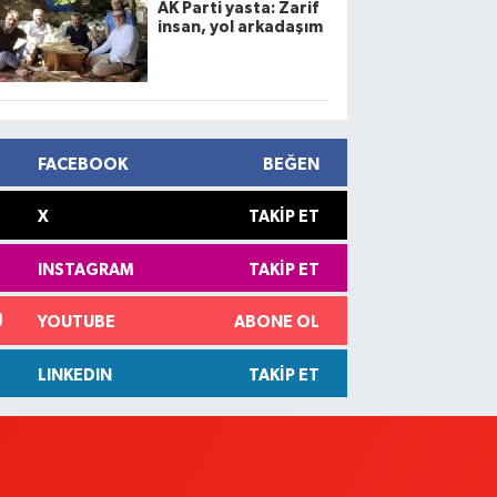
AK Parti yasta: Zarif
insan, yol arkadaşım
FACEBOOK
BEĞEN
X
TAKIP ET
INSTAGRAM
TAKIP ET
YOUTUBE
ABONE OL
LINKEDIN
TAKIP ET