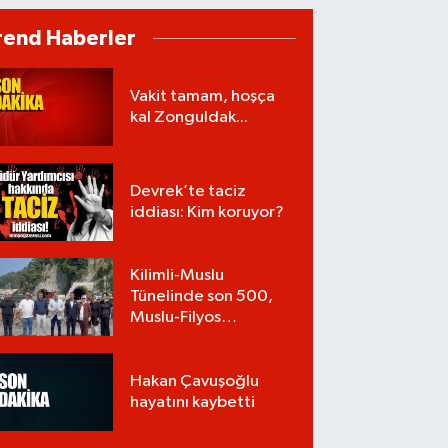
rend Haberler
Vakit tamam, hoşça
kal Zonguldak...
Devrek’te taciz
iddiası: Kim koruyor?
Kilimli-Muslu
Tünelinde son 500,
Muslu-Filyos
Tünellerinde son
1.750 metre
Hakan Çavuşoğlu
hayatını kaybetti