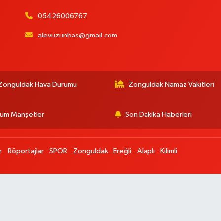
05426006767
alevuzunbas@gmail.com
:
Zonguldak Hava Durumu
Zonguldak Namaz Vakitleri
üm Manşetler
Son Dakika Haberleri
r
Röportajlar
SPOR
Zonguldak
Ereğli
Alaplı
Kilimli