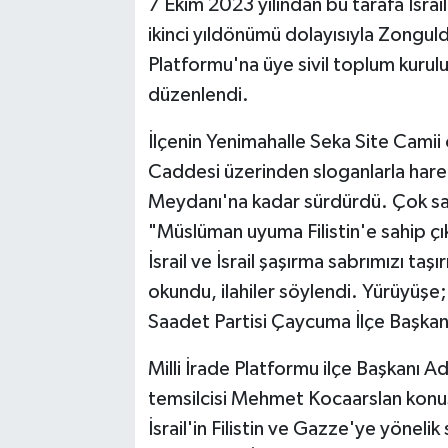
7 Ekim 2023 yılından bu tarafa İsrail'
ikinci yıldönümü dolayısıyla Zonguld
Siyaset
Platformu'na üye sivil toplum kurulu
SPOR
düzenlendi.
YAŞAM
İlçenin Yenimahalle Seka Site Cami
Caddesi üzerinden sloganlarla har
Zonguldak
Meydanı'na kadar sürdürdü. Çok sayı
"Müslüman uyuma Filistin'e sahip çık
İsrail ve İsrail şaşırma sabrımızı taş
okundu, ilahiler söylendi. Yürüyüşe;
Saadet Partisi Çaycuma İlçe Başkanı
Milli İrade Platformu ilçe Başkanı 
temsilcisi Mehmet Kocaarslan konu
İsrail'in Filistin ve Gazze'ye yönelik