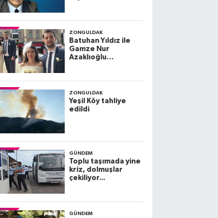
ZONGULDAK
Batuhan Yıldız ile
Gamze Nur
Azaklıoğlu
dünyaevine giriyor
ZONGULDAK
Yeşil Köy tahliye
edildi
GÜNDEM
Toplu taşımada yine
kriz, dolmuşlar
çekiliyor...
GÜNDEM