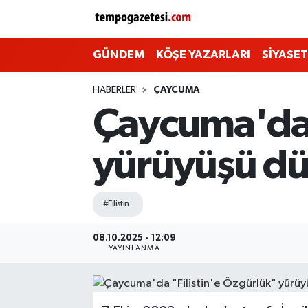
Alaplı
Zonguldak Nöbetçi Eczaneler
GÜNDEM
KÖŞE YAZARLARI
SİYASET
Çaycuma
Zonguldak Hava Durumu
HABERLER
ÇAYCUMA
Çaycuma'da 
Devrek
Zonguldak Namaz Vakitleri
yürüyüşü dü
Ereğli
Zonguldak Trafik Yoğunluk Haritası
Gökçebey
Süper Lig Puan Durumu ve Fikstür
#Filistin
GÜNDEM
Tüm Manşetler
08.10.2025 - 12:09
YAYINLANMA
Kilimli
Son Dakika Haberleri
Kozlu
Haber Arşivi