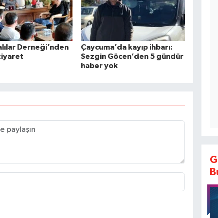
lılar Derneği’nden
Çaycuma’da kayıp ihbarı:
iyaret
Sezgin Göcen’den 5 gündür
haber yok
G
B