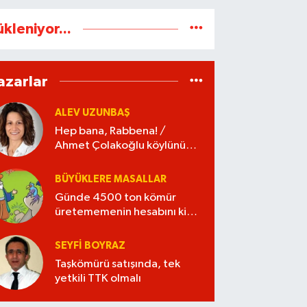
ükleniyor...
azarlar
ALEV UZUNBAŞ
Hep bana, Rabbena! /
Ahmet Çolakoğlu köylünün
cebini düşünür mü?
BÜYÜKLERE MASALLAR
Günde 4500 ton kömür
üretememenin hesabını kim
verecek?
SEYFI BOYRAZ
Taşkömürü satışında, tek
yetkili TTK olmalı