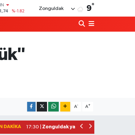
IN
°
9
1,74
%-1.82
Zonguldak
R
3620
%0.02
8690
%0.19
İN
0380
%0.18
lük"
IN
,09000
%0.19
00
8,00
%0
Zonguldakspor eski Başkanı Rıza Kerim 
21:53 |
Hep bana, Rabbena! / Ahmet Çolakoğl
21:43 |
-
+
A
A
Ülkü Ocakları’ndan BEUN Rektörü Özöl
17:59 |
Yeni Parti Zonguldak İl Yönetimi belli o
17:34 |
N DAKIKA
Zonguldak yaya geçidinde feci kaza: K
17:30 |