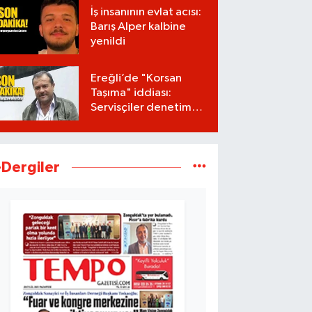
İş insanının evlat acısı:
Barış Alper kalbine
yenildi
Ereğli’de "Korsan
Taşıma" iddiası:
Servisçiler denetim
istiyor
-Dergiler