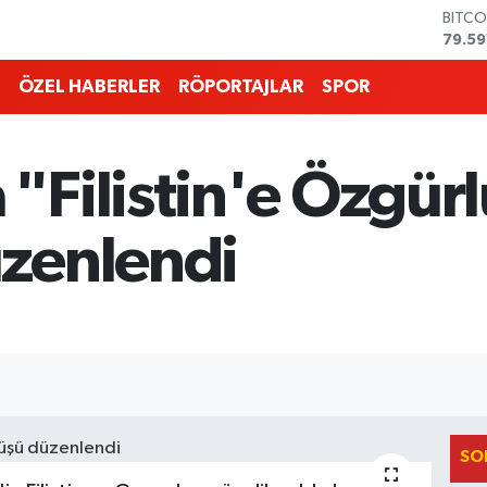
BITCO
79.59
DOLA
45,4
ÖZEL HABERLER
RÖPORTAJLAR
SPOR
EURO
53,3
STERL
61,6
"Filistin'e Özgür
G.ALT
6862
BİST1
zenlendi
14.59
SO