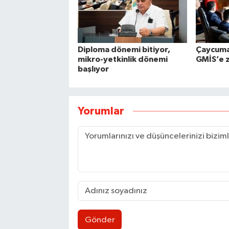
Diploma dönemi bitiyor,
Çaycuma
mikro-yetkinlik dönemi
GMİS’e z
başlıyor
Yorumlar
Gönder