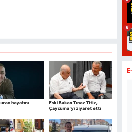
6
E
uran hayatını
Eski Bakan Tınaz Titiz,
Çaycuma'yı ziyaret etti