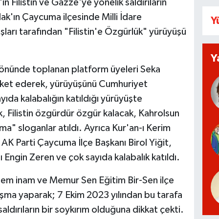
in Filistin ve Gazze'ye yönelik saldırıların
ak'ın Çaycuma ilçesinde Milli İdare
Y
şları tarafından "Filistin'e Özgürlük" yürüyüşü
Y
i önünde toplanan platform üyeleri Seka
eket ederek, yürüyüşünü Cumhuriyet
da kalabalığın katıldığı yürüyüşte
, Filistin özgürdür özgür kalacak, Kahrolsun
ırma" sloganlar atıldı. Ayrıca Kur'an-ı Kerim
 AK Parti Çaycuma İlçe Başkanı Birol Yiğit,
 Engin Zeren ve çok sayıda kalabalık katıldı.
Adem inam ve Memur Sen Eğitim Bir-Sen ilçe
şma yaparak; 7 Ekim 2023 yılından bu tarafa
 saldırıların bir soykırım olduğuna dikkat çekti.