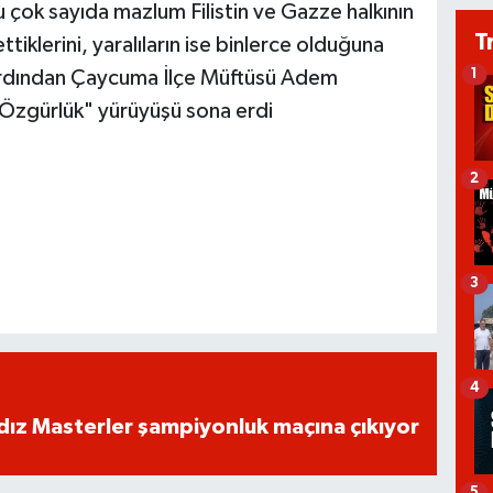
cu çok sayıda mazlum Filistin ve Gazze halkının
T
ttiklerini, yaralıların ise binlerce olduğuna
1
n ardından Çaycuma İlçe Müftüsü Adem
'e Özgürlük" yürüyüşü sona erdi
2
3
4
dız Masterler şampiyonluk maçına çıkıyor
5