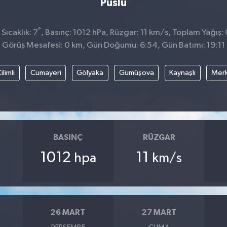
Puslu
°
Sıcaklık: 7
, Basınç: 1012 hPa, Rüzgar: 11 km/s, Toplam Yağış:
Görüş Mesafesi: 0 km, Gün Doğumu: 6:54, Gün Batımı: 19:11
ilimli
Cumayeri
Gölyaka
Gümüşova
Kaynaşlı
Mer
BASINÇ
RÜZGAR
1012
11
hpa
km/s
26 MART
27 MART