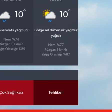
CUMARTESI
PAZAR
°
°
10
10
 kuvvetli yağmurlu
Bölgesel düzensiz yağmur
yağışlı
Nem: %74
Rüzgar: 10 km/h
Nem: %77
ğış Olasılığı: %89
Rüzgar: 9 km/h
Yağış Olasılığı: %87
Çok Sağlıksız
Tehlikeli