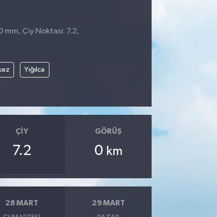
 0 mm, Çiy Noktası: 7.2,
kez
Yığılca
ÇIY
GÖRÜŞ
7.2
0
km
28 MART
29 MART