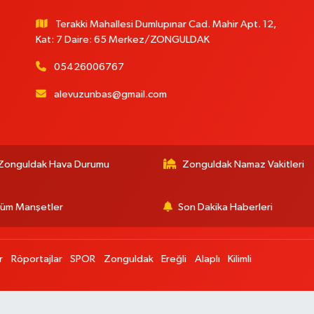
Terakki Mahallesi Dumlupınar Cad. Mahir Apt. 12,
Kat: 7 Daire: 65 Merkez/ZONGULDAK
05426006767
alevuzunbas@gmail.com
:
Zonguldak Hava Durumu
Zonguldak Namaz Vakitleri
üm Manşetler
Son Dakika Haberleri
r
Röportajlar
SPOR
Zonguldak
Ereğli
Alaplı
Kilimli