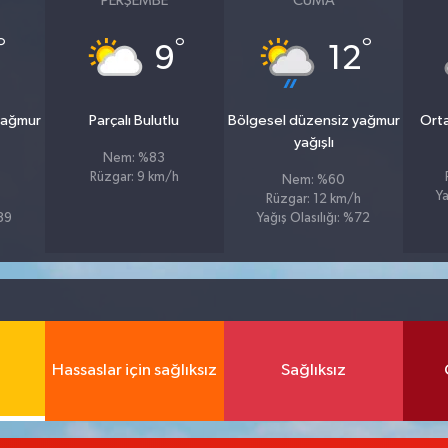
PERŞEMBE
CUMA
°
°
°
9
12
yağmur
Parçalı Bulutlu
Bölgesel düzensiz yağmur
Orta
yağışlı
Nem: %83
Rüzgar: 9 km/h
Nem: %60
Ya
Rüzgar: 12 km/h
%89
Yağış Olasılığı: %72
Hassaslar için sağlıksız
Sağlıksız