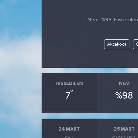
Siyaset
Nem: %98, Hissedilen 
SPOR
YAŞAM
Akçakoca
Ç
Zonguldak
HISSEDILEN
NEM
°
7
%98
24 MART
25 MART