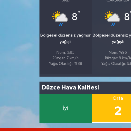
SALI
ÇARŞAMBA
°
8
8
Bölgesel düzensiz yağmur
Bölgesel düzensiz 
yağışlı
yağışlı
Nem: %95
Nem: %96
Rüzgar: 7 km/h
Rüzgar: 8 km/h
Yağış Olasılığı: %88
Yağış Olasılığı: 
Düzce Hava Kalitesi
Orta
2
İyi