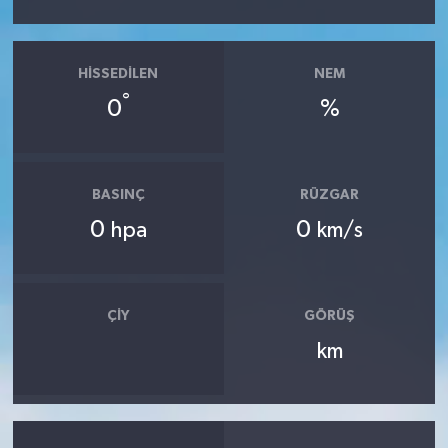
HISSEDILEN
NEM
°
0
%
BASINÇ
RÜZGAR
0
0
hpa
km/s
ÇIY
GÖRÜŞ
km