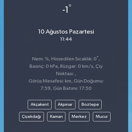
°
-1
Siyaset
SPOR
10 Ağustos Pazartesi
11:44
YAŞAM
Zonguldak
°
Nem: %, Hissedilen Sıcaklık: 0
,
Basınç: 0 hPa, Rüzgar: 0 km/s, Çiy
Noktası: ,
Görüş Mesafesi: km, Gün Doğumu:
7:59, Gün Batımı: 17:50
Akçakent
Akpınar
Boztepe
Çiçekdağı
Kaman
Merkez
Mucur