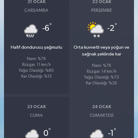
21 OCAK
22 OCAK
ÇARŞAMBA
PERŞEMBE
°
°
-6
-2
Hafif dondurucu yağmurlu
Orta kuvvetli veya yoğun ve
sağnak şeklinde kar
Nem: %76
Rüzgar: 11 km/h
Nem: %76
Yağış Olasılığı: %80
Rüzgar: 14 km/h
Kar Olasılığı: %15
Yağış Olasılığı: %73
Kar Olasılığı: %26
23 OCAK
24 OCAK
CUMA
CUMARTESI
°
°
0
-1