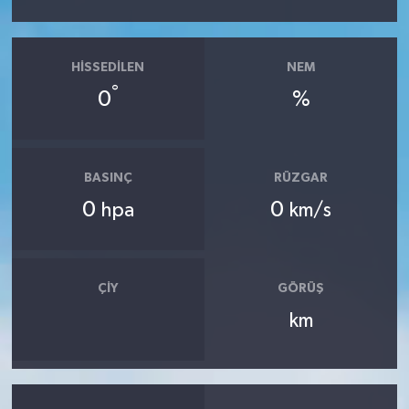
HISSEDILEN
NEM
°
0
%
BASINÇ
RÜZGAR
0
0
hpa
km/s
ÇIY
GÖRÜŞ
km