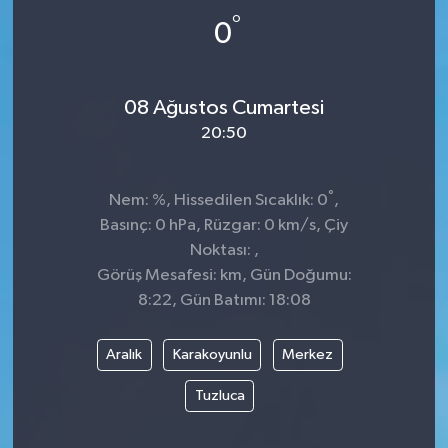
°
0
Siyaset
SPOR
08 Ağustos Cumartesi
20:50
YAŞAM
Zonguldak
°
Nem: %, Hissedilen Sıcaklık: 0
,
Basınç: 0 hPa, Rüzgar: 0 km/s, Çiy
Noktası: ,
Görüş Mesafesi: km, Gün Doğumu:
8:22, Gün Batımı: 18:08
Aralık
Karakoyunlu
Merkez
Tuzluca