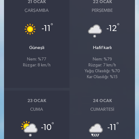
21 OCAK
22 OCAK
ÇARŞAMBA
PERŞEMBE
°
°
-11
-12
Güneşli
Hafif karlı
Nem: %77
Nem: %79
Rüzgar: 8 km/h
Rüzgar: 7 km/h
Yağış Olasılığı: %70
Kar Olasılığı: %15
23 OCAK
24 OCAK
CUMA
CUMARTESI
°
°
-10
-11