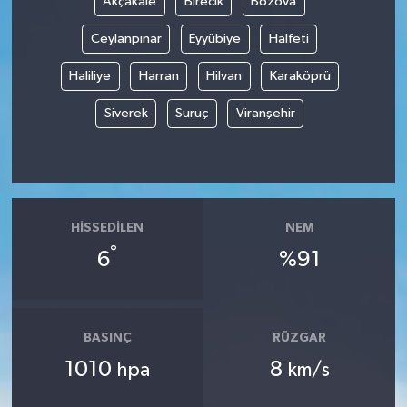
Akçakale
Birecik
Bozova
Ceylanpınar
Eyyübiye
Halfeti
Haliliye
Harran
Hilvan
Karaköprü
Siverek
Suruç
Viranşehir
HISSEDILEN
NEM
°
6
%91
BASINÇ
RÜZGAR
1010
8
hpa
km/s