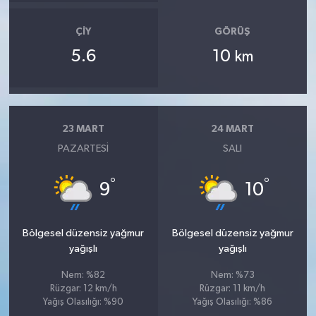
ÇIY
GÖRÜŞ
5.6
10
km
23 MART
24 MART
PAZARTESI
SALI
°
°
9
10
Bölgesel düzensiz yağmur
Bölgesel düzensiz yağmur
yağışlı
yağışlı
Nem: %82
Nem: %73
Rüzgar: 12 km/h
Rüzgar: 11 km/h
Yağış Olasılığı: %90
Yağış Olasılığı: %86