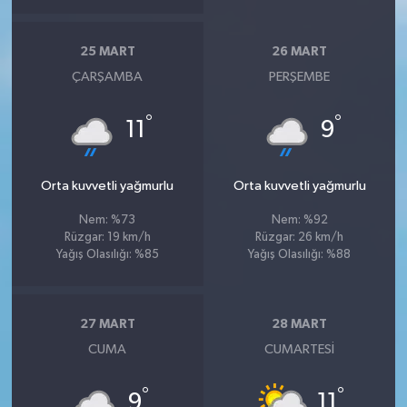
25 MART
26 MART
ÇARŞAMBA
PERŞEMBE
°
°
11
9
Orta kuvvetli yağmurlu
Orta kuvvetli yağmurlu
Nem: %73
Nem: %92
Rüzgar: 19 km/h
Rüzgar: 26 km/h
Yağış Olasılığı: %85
Yağış Olasılığı: %88
27 MART
28 MART
CUMA
CUMARTESI
°
°
9
11