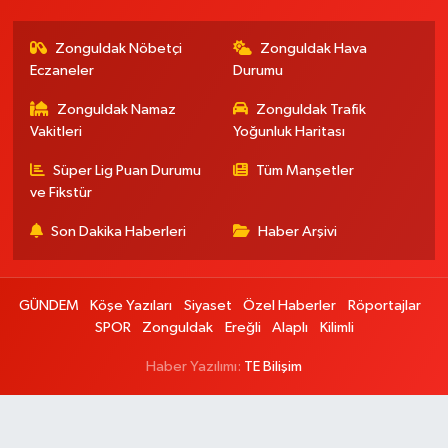
Zonguldak Nöbetçi
Zonguldak Hava
Eczaneler
Durumu
Zonguldak Namaz
Zonguldak Trafik
Vakitleri
Yoğunluk Haritası
Süper Lig Puan Durumu
Tüm Manşetler
ve Fikstür
Son Dakika Haberleri
Haber Arşivi
GÜNDEM
Köşe Yazıları
Siyaset
Özel Haberler
Röportajlar
SPOR
Zonguldak
Ereğli
Alaplı
Kilimli
Haber Yazılımı:
TE Bilişim