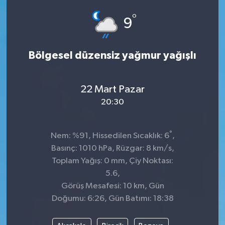
°
Siyaset
9
SPOR
Bölgesel düzensiz yağmur yağışlı
YAŞAM
22 Mart Pazar
Zonguldak
20:30
°
Nem: %91, Hissedilen Sıcaklık: 6
,
Basınç: 1010 hPa, Rüzgar: 8 km/s,
Toplam Yağış: 0 mm, Çiy Noktası:
5.6,
Görüş Mesafesi: 10 km, Gün
Doğumu: 6:26, Gün Batımı: 18:38