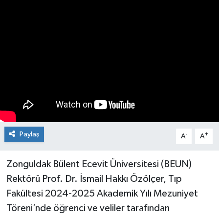
Siyaset
SPOR
YAŞAM
Zonguldak
Paylaş
-
+
A
A
Zonguldak Bülent Ecevit Üniversitesi (BEUN)
Rektörü Prof. Dr. İsmail Hakkı Özölçer, Tıp
Fakültesi 2024-2025 Akademik Yılı Mezuniyet
Töreni’nde öğrenci ve veliler tarafından