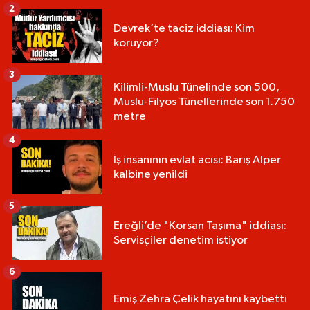
2
Devrek’te taciz iddiası: Kim
koruyor?
3
Kilimli-Muslu Tünelinde son 500,
Muslu-Filyos Tünellerinde son 1.750
metre
4
İş insanının evlat acısı: Barış Alper
kalbine yenildi
5
Ereğli’de "Korsan Taşıma" iddiası:
Servisçiler denetim istiyor
6
Emiş Zehra Çelik hayatını kaybetti