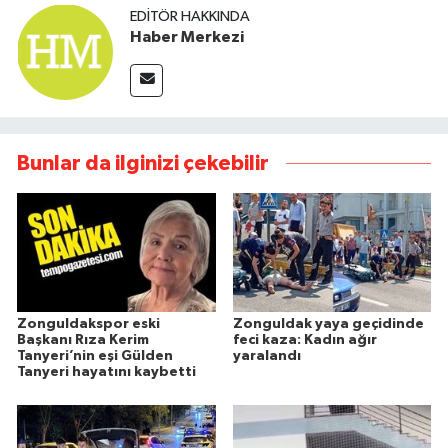
EDITÖR HAKKINDA
Haber Merkezi
Bunlar da ilginizi çekebilir
Zonguldakspor eski
Zonguldak yaya geçidinde
Başkanı Rıza Kerim
feci kaza: Kadın ağır
Tanyeri’nin eşi Gülden
yaralandı
Tanyeri hayatını kaybetti