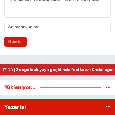
Gönder
Zonguldakspor eski Başkanı Rıza Kerim Tanyeri’n
21:53 |
Hep bana, Rabbena! / Ahmet Çolakoğlu köylünü
21:43 |
Ülkü Ocakları’ndan BEUN Rektörü Özölçer’e ziy
17:59 |
Yeni Parti Zonguldak İl Yönetimi belli oldu
17:34 |
Zonguldak yaya geçidinde feci kaza: Kadın ağır 
17:30 |
Yükleniyor...
Yazarlar