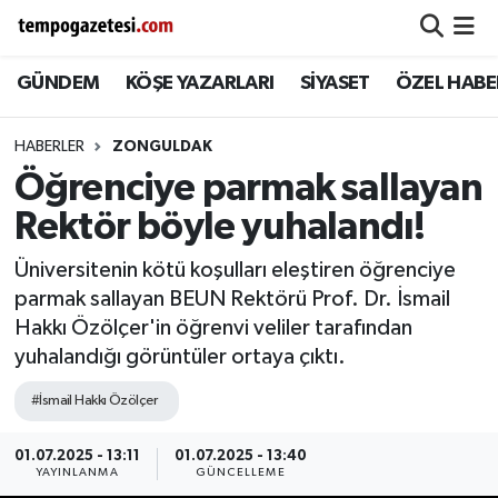
GÜNDEM
KÖŞE YAZARLARI
SİYASET
ÖZEL HABE
Alaplı
Zonguldak Nöbetçi Eczaneler
Çaycuma
Zonguldak Hava Durumu
HABERLER
ZONGULDAK
Öğrenciye parmak sallayan
Devrek
Zonguldak Namaz Vakitleri
Rektör böyle yuhalandı!
Ereğli
Zonguldak Trafik Yoğunluk Haritası
Üniversitenin kötü koşulları eleştiren öğrenciye
parmak sallayan BEUN Rektörü Prof. Dr. İsmail
Gökçebey
Süper Lig Puan Durumu ve Fikstür
Hakkı Özölçer'in öğrenvi veliler tarafından
yuhalandığı görüntüler ortaya çıktı.
GÜNDEM
Tüm Manşetler
#İsmail Hakkı Özölçer
Kilimli
Son Dakika Haberleri
01.07.2025 - 13:11
01.07.2025 - 13:40
YAYINLANMA
GÜNCELLEME
Kozlu
Haber Arşivi