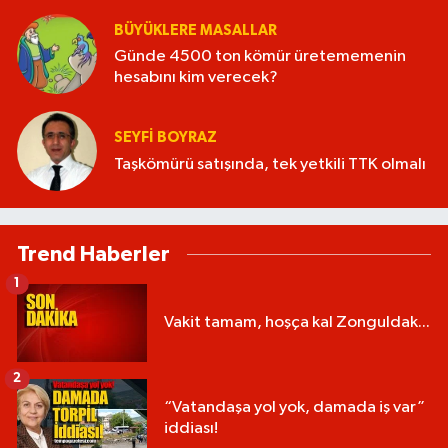
BÜYÜKLERE MASALLAR
Günde 4500 ton kömür üretememenin
hesabını kim verecek?
SEYFI BOYRAZ
Taşkömürü satışında, tek yetkili TTK olmalı
Trend Haberler
1
Vakit tamam, hoşça kal Zonguldak...
2
“Vatandaşa yol yok, damada iş var”
iddiası!