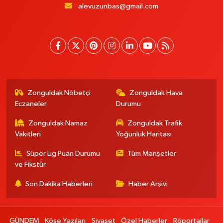
alevuzunbas@gmail.com
Zonguldak Nöbetçi
Zonguldak Hava
Eczaneler
Durumu
Zonguldak Namaz
Zonguldak Trafik
Vakitleri
Yoğunluk Haritası
Süper Lig Puan Durumu
Tüm Manşetler
ve Fikstür
Son Dakika Haberleri
Haber Arşivi
GÜNDEM
Köşe Yazıları
Siyaset
Özel Haberler
Röportajlar