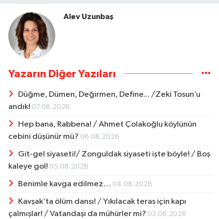
Alev Uzunbaş
Yazarın Diğer Yazıları
Düğme, Dümen, Değirmen, Define... /Zeki Tosun’u
andık!
07.08.2026
Hep bana, Rabbena! / Ahmet Çolakoğlu köylünün
cebini düşünür mü?
06.08.2026
Git-gel siyaseti!/ Zonguldak siyaseti işte böyle! / Boş
kaleye gol!
05.08.2026
Benimle kavga edilmez…
04.08.2026
Kavşak’ta ölüm dansı! / Yıkılacak teras için kapı
çalmışlar! / Vatandaşı da mühürler mi?
03.08.2026