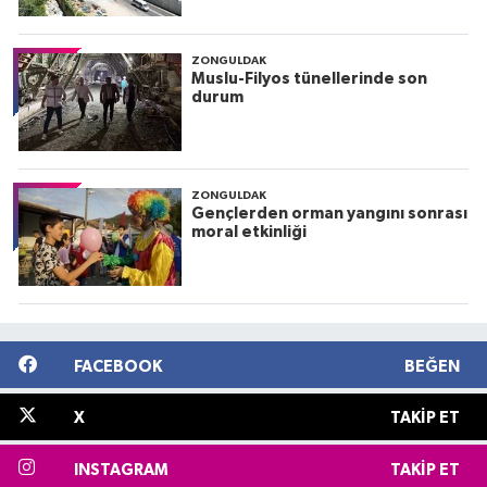
ZONGULDAK
Muslu-Filyos tünellerinde son
durum
ZONGULDAK
Gençlerden orman yangını sonrası
moral etkinliği
FACEBOOK
BEĞEN
X
TAKIP ET
INSTAGRAM
TAKIP ET