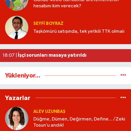
hesabını kim verecek?
SEYFI BOYRAZ
Taşkömürü satışında, tek yetkili TTK olmalı
AK Parti İstişare toplantısı düzenlendi
18:02 |
Ereğli’de feci kaza: 18 yaşındaki Miraç hayatını 
23:02 |
İşçi sorunları masaya yatırıldı
18:07 |
Yükleniyor...
Yazarlar
ALEV UZUNBAŞ
Düğme, Dümen, Değirmen, Define... /Zeki
Tosun’u andık!