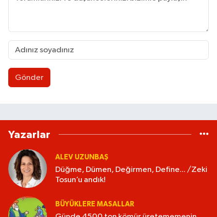
Gönder
Yazarlar
ALEV UZUNBAŞ
Düğme, Dümen, Değirmen, Define... /Zeki
Tosun’u andık!
BÜYÜKLERE MASALLAR
Günde 4500 ton kömür üretememenin