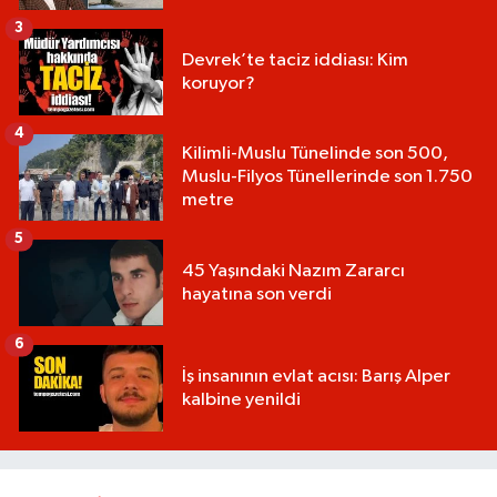
3
Devrek’te taciz iddiası: Kim
koruyor?
4
Kilimli-Muslu Tünelinde son 500,
Muslu-Filyos Tünellerinde son 1.750
metre
5
45 Yaşındaki Nazım Zararcı
hayatına son verdi
6
İş insanının evlat acısı: Barış Alper
kalbine yenildi