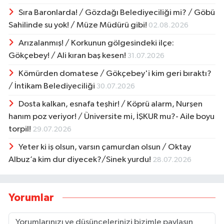
Sıra Baronlarda! / Gözdağı Belediyeciliği mi? / Göbü
Sahilinde su yok! / Müze Müdürü gibi!
02.08.2026
Arızalanmış! / Korkunun gölgesindeki ilçe:
Gökçebey! / Ali kıran baş kesen!
31.07.2026
Kömürden domatese / Gökçebey'i kim geri bıraktı?
/ İntikam Belediyeciliği
30.07.2026
Dosta kalkan, esnafa teşhir! / Köprü alarm, Nurşen
hanım poz veriyor! / Üniversite mi, İŞKUR mu?- Aile boyu
torpil!
29.07.2026
Yeter ki iş olsun, varsın çamurdan olsun / Oktay
Albuz’a kim dur diyecek?/Sinek yurdu!
28.07.2026
Yorumlar