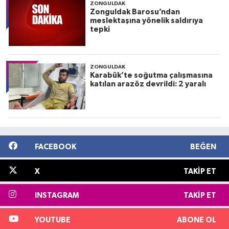
ZONGULDAK
Zonguldak Barosu’ndan
meslektaşına yönelik saldırıya
tepki
ZONGULDAK
Karabük’te soğutma çalışmasına
katılan arazöz devrildi: 2 yaralı
FACEBOOK
BEĞEN
X
TAKIP ET
INSTAGRAM
TAKIP ET
YOUTUBE
ABONE OL