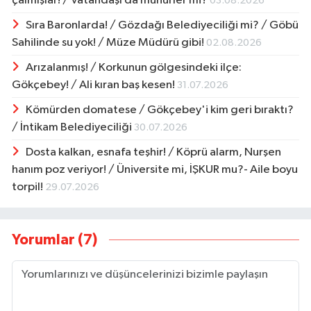
çalmışlar! / Vatandaşı da mühürler mi?
03.08.2026
Sıra Baronlarda! / Gözdağı Belediyeciliği mi? / Göbü
Sahilinde su yok! / Müze Müdürü gibi!
02.08.2026
Arızalanmış! / Korkunun gölgesindeki ilçe:
Gökçebey! / Ali kıran baş kesen!
31.07.2026
Kömürden domatese / Gökçebey'i kim geri bıraktı?
/ İntikam Belediyeciliği
30.07.2026
Dosta kalkan, esnafa teşhir! / Köprü alarm, Nurşen
hanım poz veriyor! / Üniversite mi, İŞKUR mu?- Aile boyu
torpil!
29.07.2026
Yorumlar (7)