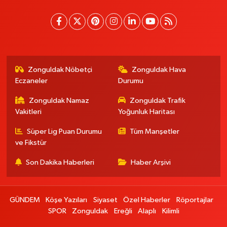
Zonguldak Nöbetçi
Zonguldak Hava
Eczaneler
Durumu
Zonguldak Namaz
Zonguldak Trafik
Vakitleri
Yoğunluk Haritası
Süper Lig Puan Durumu
Tüm Manşetler
ve Fikstür
Son Dakika Haberleri
Haber Arşivi
GÜNDEM
Köşe Yazıları
Siyaset
Özel Haberler
Röportajlar
SPOR
Zonguldak
Ereğli
Alaplı
Kilimli