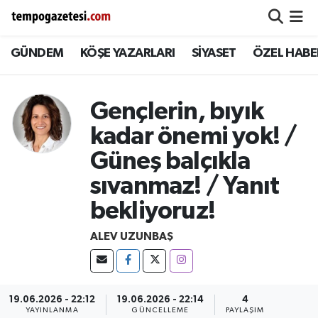
GÜNDEM
KÖŞE YAZARLARI
SİYASET
ÖZEL HABE
Alaplı
Zonguldak Nöbetçi Eczaneler
Çaycuma
Zonguldak Hava Durumu
Gençlerin, bıyık
Devrek
Zonguldak Namaz Vakitleri
kadar önemi yok! /
Güneş balçıkla
Ereğli
Zonguldak Trafik Yoğunluk Haritası
sıvanmaz! / Yanıt
Gökçebey
Süper Lig Puan Durumu ve Fikstür
bekliyoruz!
GÜNDEM
Tüm Manşetler
ALEV UZUNBAŞ
Kilimli
Son Dakika Haberleri
19.06.2026 - 22:12
19.06.2026 - 22:14
4
Kozlu
Haber Arşivi
YAYINLANMA
GÜNCELLEME
PAYLAŞIM