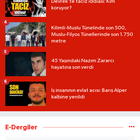
Devrek’te taciz iddiası: Kim
koruyor?
4
Kilimli-Muslu Tünelinde son 500,
Muslu-Filyos Tünellerinde son 1.750
metre
5
45 Yaşındaki Nazım Zararcı
hayatına son verdi
6
İş insanının evlat acısı: Barış Alper
kalbine yenildi
E-Dergiler