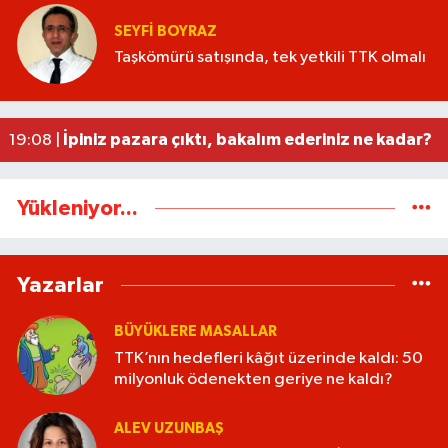
Ankara'da Zonguldak'a acı tur: 16 yaşındaki ge
SEYFI BOYRAZ
00:06 |
Taşkömürü satışında, tek yetkili TTK olmalı
TTK’nın hedefleri kâğıt üzerinde kaldı: 50 mily
22:20 |
Hakan Ergin’in ailesine taziye ziyareti!
21:59 |
Kadına gücü yeten Belediye! / Tavuğa bile düşman
21:48 |
İpiniz pazara çıktı, bakalım ederiniz ne kadar?
19:08 |
Yükleniyor...
Yazarlar
BÜYÜKLERE MASALLAR
TTK’nın hedefleri kâğıt üzerinde kaldı: 50
milyonluk ödenekten geriye ne kaldı?
ALEV UZUNBAŞ