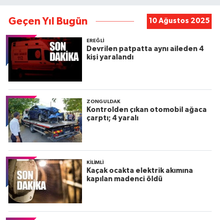
Geçen Yıl Bugün
10 Ağustos 2025
EREĞLI
Devrilen patpatta aynı aileden 4
kişi yaralandı
ZONGULDAK
Kontrolden çıkan otomobil ağaca
çarptı; 4 yaralı
KILIMLI
Kaçak ocakta elektrik akımına
kapılan madenci öldü