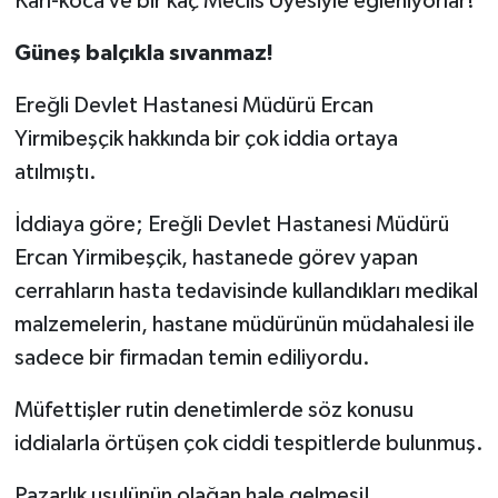
Karı-koca ve bir kaç Meclis Üyesiyle eğleniyorlar!
Güneş balçıkla sıvanmaz!
Ereğli Devlet Hastanesi Müdürü Ercan
Yirmibeşçik hakkında bir çok iddia ortaya
atılmıştı.
İddiaya göre; Ereğli Devlet Hastanesi Müdürü
Ercan Yirmibeşçik, hastanede görev yapan
cerrahların hasta tedavisinde kullandıkları medikal
malzemelerin, hastane müdürünün müdahalesi ile
sadece bir firmadan temin ediliyordu.
Müfettişler rutin denetimlerde söz konusu
iddialarla örtüşen çok ciddi tespitlerde bulunmuş.
Pazarlık usulünün olağan hale gelmesi!