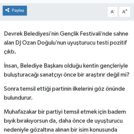
Siyaset
Paylaş
-
+
A
A
SPOR
Devrek Belediyesi’nin Gençlik Festivali’nde sahne
YAŞAM
alan DJ Ozan Doğulu’nun uyuşturucu testi pozitif
çıktı.
Zonguldak
İnsan, Belediye Başkanı olduğu kentin gençleriyle
buluşturacağı sanatçıyı önce bir araştırır değil mi?
Sonra temsil ettiği partinin ilkelerini göz önünde
bulundurur.
Muhafazakar bir partiyi temsil etmek için badem
bıyık bırakıyorsun da, daha önce de uyuşturucu
nedeniyle gözaltına alınan bir isim konusunda