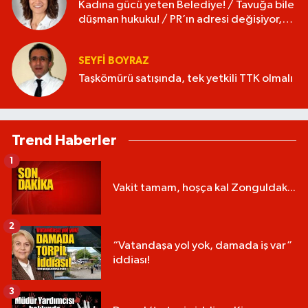
Kadına gücü yeten Belediye! / Tavuğa bile
düşman hukuku! / PR’ın adresi değişiyor,
isim değişmiyor!
SEYFI BOYRAZ
Taşkömürü satışında, tek yetkili TTK olmalı
Trend Haberler
1
Vakit tamam, hoşça kal Zonguldak...
2
“Vatandaşa yol yok, damada iş var”
iddiası!
3