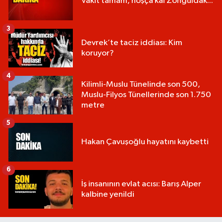
Vakit tamam, hoşça kal Zonguldak...
3
Devrek’te taciz iddiası: Kim
koruyor?
4
Kilimli-Muslu Tünelinde son 500,
Muslu-Filyos Tünellerinde son 1.750
metre
5
Hakan Çavuşoğlu hayatını kaybetti
6
İş insanının evlat acısı: Barış Alper
kalbine yenildi