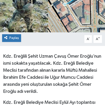
Siyaset
SPOR
YAŞAM
Paylaş
-
+
A
A
Zonguldak
Kdz. Ereğlili Şehit Uzman Çavuş Ömer Eroğlu’nun
ismi sokakta yaşatılacak. Kdz. Ereğli Belediye
Meclisi tarafından alınan kararla Müftü Mahallesi
İbrahim Efe Caddesi ile Uğur Mumcu Caddesi
arasında yeni oluşturulan sokağa Şehit Ömer
Eroğlu adı verildi.
Kdz. Ereğli Belediye Meclisi Eylül Ayı toplantısı