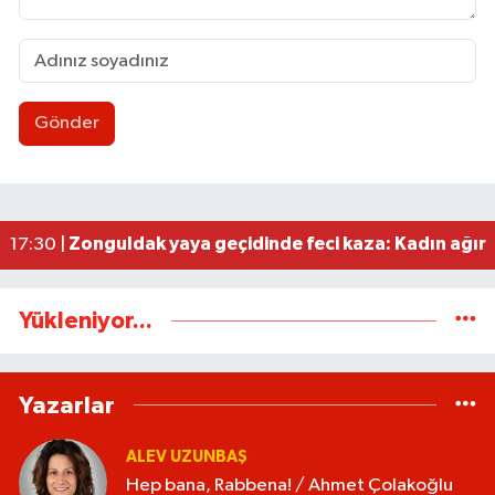
Gönder
Zonguldakspor eski Başkanı Rıza Kerim Tanyeri’n
21:53 |
Hep bana, Rabbena! / Ahmet Çolakoğlu köylünü
21:43 |
Ülkü Ocakları’ndan BEUN Rektörü Özölçer’e ziy
17:59 |
Yeni Parti Zonguldak İl Yönetimi belli oldu
17:34 |
Zonguldak yaya geçidinde feci kaza: Kadın ağır 
17:30 |
Yükleniyor...
Yazarlar
ALEV UZUNBAŞ
Hep bana, Rabbena! / Ahmet Çolakoğlu