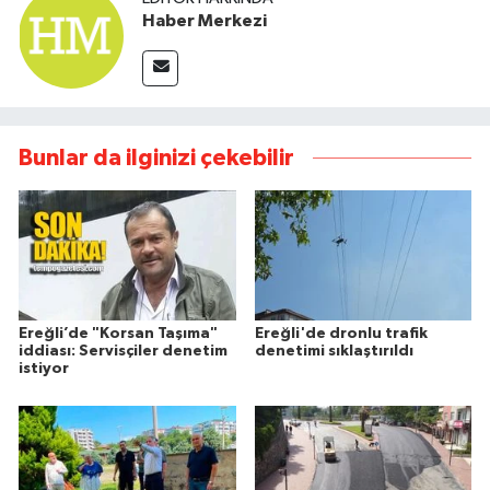
Haber Merkezi
Bunlar da ilginizi çekebilir
Ereğli’de "Korsan Taşıma"
Ereğli'de dronlu trafik
iddiası: Servisçiler denetim
denetimi sıklaştırıldı
istiyor