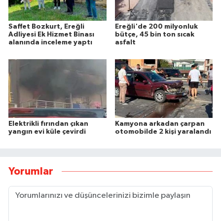
Saffet Bozkurt, Ereğli
Ereğli'de 200 milyonluk
Adliyesi Ek Hizmet Binası
bütçe, 45 bin ton sıcak
alanında inceleme yaptı
asfalt
Elektrikli fırından çıkan
Kamyona arkadan çarpan
yangın evi küle çevirdi
otomobilde 2 kişi yaralandı
Yorumlar