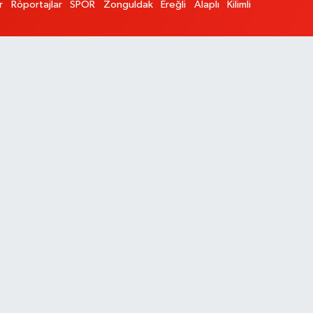
r
Röportajlar
SPOR
Zonguldak
Ereğli
Alaplı
Kilimli