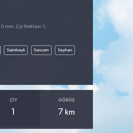
 0 mm, Çiy Noktası: 1,
Saimbeyli
Sarıçam
Seyhan
ÇIY
GÖRÜŞ
1
7
km