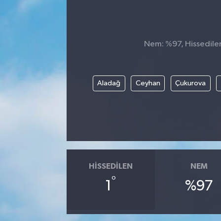
Siyaset
SPOR
Nem: %97, Hissedilen 
YAŞAM
Aladağ
Ceyhan
Çukurova
Zonguldak
HISSEDILEN
NEM
°
1
%97