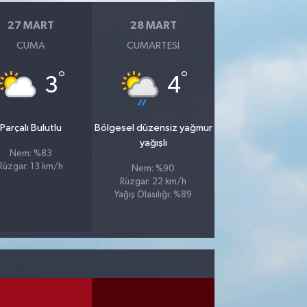
27 MART
28 MART
CUMA
CUMARTESI
°
°
3
4
Parçalı Bulutlu
Bölgesel düzensiz yağmur
yağışlı
Nem: %83
Rüzgar: 13 km/h
Nem: %90
Rüzgar: 22 km/h
Yağış Olasılığı: %89