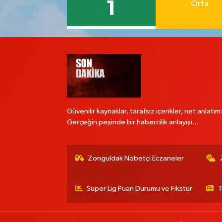
1
Orta
Güvenilir kaynaklar, tarafsız içerikler, net anlatım
Gerçeğin peşinde bir habercilik anlayışı...
Zonguldak Nöbetçi Eczaneler
Süper Lig Puan Durumu ve Fikstür
T