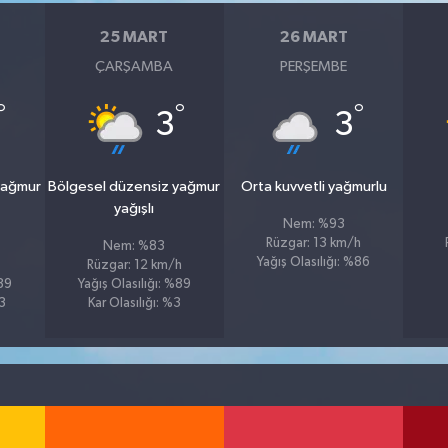
25 MART
26 MART
ÇARŞAMBA
PERŞEMBE
°
°
°
3
3
yağmur
Bölgesel düzensiz yağmur
Orta kuvvetli yağmurlu
yağışlı
Nem: %93
Rüzgar: 13 km/h
Nem: %83
Yağış Olasılığı: %86
Rüzgar: 12 km/h
%89
Yağış Olasılığı: %89
23
Kar Olasılığı: %3