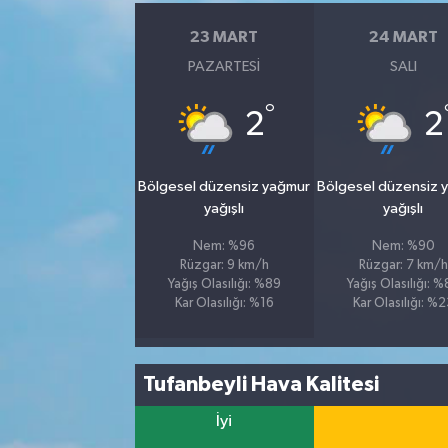
23 MART
24 MART
PAZARTESI
SALI
°
2
2
Bölgesel düzensiz yağmur
Bölgesel düzensiz 
yağışlı
yağışlı
Nem: %96
Nem: %90
Rüzgar: 9 km/h
Rüzgar: 7 km/h
Yağış Olasılığı: %89
Yağış Olasılığı: 
Kar Olasılığı: %16
Kar Olasılığı: %
Tufanbeyli Hava Kalitesi
İyi