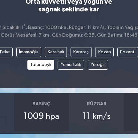
Orta kuvvetli veya yoğun ve
sağnak şeklinde kar
°
Sıcaklık: 1
, Basınç: 1009 hPa, Rüzgar: 11 km/s, Toplam Yağış:
Görüş Mesafesi: 7 km, Gün Doğumu: 6:35, Gün Batımı: 18:48
Feke
İmamoğlu
Karaisalı
Karataş
Kozan
Pozantı
Tufanbeyli
Yumurtalık
Yüreğir
BASINÇ
RÜZGAR
1009
11
hpa
km/s