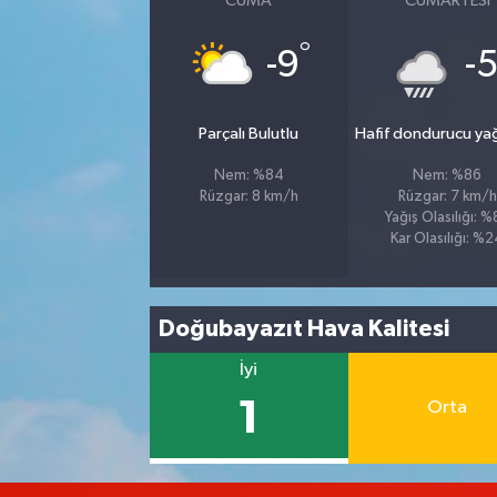
CUMA
CUMARTESI
°
-9
-
Parçalı Bulutlu
Hafif dondurucu ya
Nem: %84
Nem: %86
Rüzgar: 8 km/h
Rüzgar: 7 km/h
Yağış Olasılığı: 
Kar Olasılığı: %
Doğubayazıt Hava Kalitesi
İyi
1
Orta