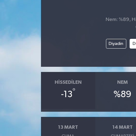
Siyaset
Nem: %89, His
SPOR
YAŞAM
Diyadin
D
Zonguldak
HISSEDILEN
NEM
°
-13
%89
13 MART
14 MART