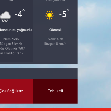
SALI
ÇARŞAMBA
°
°
-4
-5
 dondurucu yağmurlu
Güneşli
Nem: %86
Nem: %76
Rüzgar: 8 km/h
Rüzgar: 8 km/h
ğış Olasılığı: %87
ar Olasılığı: %52
Çok Sağlıksız
Tehlikeli