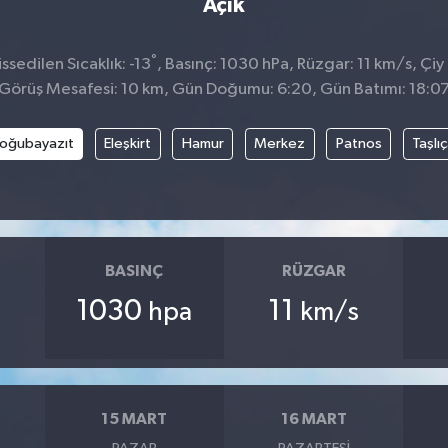
Açık
°
sedilen Sıcaklık: -13
, Basınç: 1030 hPa, Rüzgar: 11 km/s, Çiy 
Görüş Mesafesi: 10 km, Gün Doğumu: 6:20, Gün Batımı: 18:0
oğubayazıt
Eleşkirt
Hamur
Merkez
Patnos
Taşlı
BASINÇ
RÜZGAR
1030
11
hpa
km/s
15 MART
16 MART