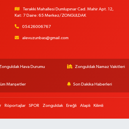
Terakki Mahallesi Dumlupınar Cad. Mahir Apt. 12,
Kat: 7 Daire: 65 Merkez/ZONGULDAK
05426006767
alevuzunbas@gmail.com
:
Zonguldak Hava Durumu
Zonguldak Namaz Vakitleri
üm Manşetler
Son Dakika Haberleri
r
Röportajlar
SPOR
Zonguldak
Ereğli
Alaplı
Kilimli