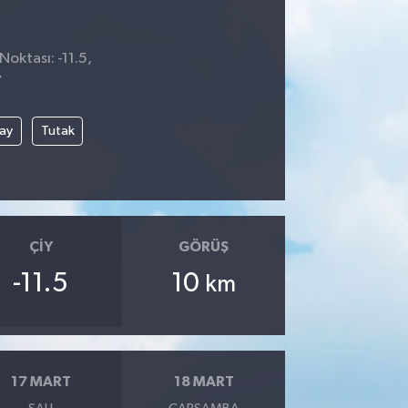
Noktası: -11.5,
7
çay
Tutak
ÇIY
GÖRÜŞ
-11.5
10
km
17 MART
18 MART