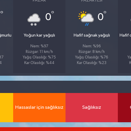
PAZAR
PAZARTESI
°
°
°
5
0
0
ğmurlu
Yoğun kar yağışlı
Hafif sağnak yağışlı
Hafif
Nem: %97
Nem: %96
Rüzgar: 11 km/h
Rüzgar: 8 km/h
%87
Yağış Olasılığı: %75
Yağış Olasılığı: %76
Ya
24
Kar Olasılığı: %44
Kar Olasılığı: %23
K
Hassaslar için sağlıksız
Sağlıksız