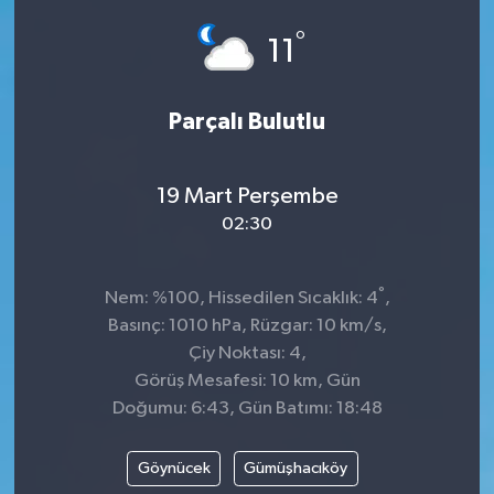
°
Siyaset
11
SPOR
Parçalı Bulutlu
YAŞAM
19 Mart Perşembe
Zonguldak
02:30
°
Nem: %100, Hissedilen Sıcaklık: 4
,
Basınç: 1010 hPa, Rüzgar: 10 km/s,
Çiy Noktası: 4,
Görüş Mesafesi: 10 km, Gün
Doğumu: 6:43, Gün Batımı: 18:48
Göynücek
Gümüşhacıköy