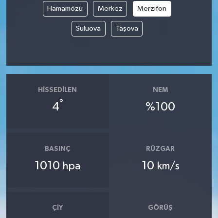
Hamamözü
Merkez
Merzifon
Suluova
Taşova
HISSEDILEN
NEM
°
4
%100
BASINÇ
RÜZGAR
1010
10
hpa
km/s
ÇIY
GÖRÜŞ