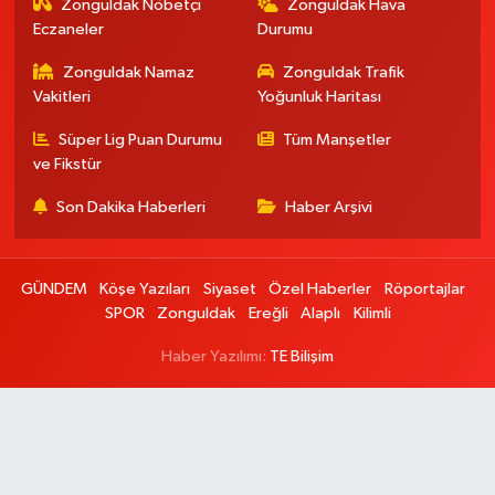
Zonguldak Nöbetçi
Zonguldak Hava
Eczaneler
Durumu
Zonguldak Namaz
Zonguldak Trafik
Vakitleri
Yoğunluk Haritası
Süper Lig Puan Durumu
Tüm Manşetler
ve Fikstür
Son Dakika Haberleri
Haber Arşivi
GÜNDEM
Köşe Yazıları
Siyaset
Özel Haberler
Röportajlar
SPOR
Zonguldak
Ereğli
Alaplı
Kilimli
Haber Yazılımı:
TE Bilişim