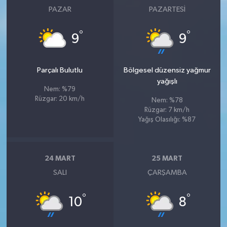
PAZAR
PAZARTESI
°
°
9
9
Parçalı Bulutlu
Bölgesel düzensiz yağmur
yağışlı
Nem: %79
Rüzgar: 20 km/h
Nem: %78
Rüzgar: 7 km/h
Yağış Olasılığı: %87
24 MART
25 MART
SALI
ÇARŞAMBA
°
°
10
8