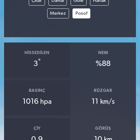
Çıldır
Damal
Göle
Hanak
Merkez
Posof
HISSEDILEN
NEM
°
3
%88
BASINÇ
RÜZGAR
1016
11
hpa
km/s
ÇIY
GÖRÜŞ
0.9
10
km