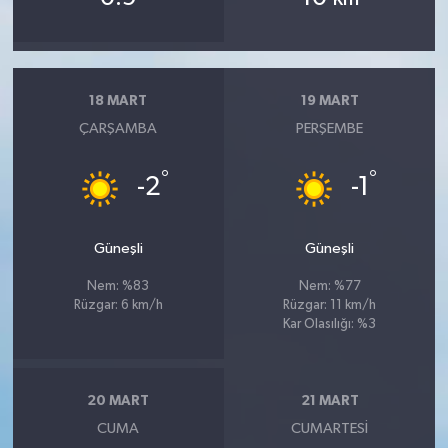
18 MART
19 MART
ÇARŞAMBA
PERŞEMBE
°
°
-2
-1
Güneşli
Güneşli
Nem: %83
Nem: %77
Rüzgar: 6 km/h
Rüzgar: 11 km/h
Kar Olasılığı: %3
20 MART
21 MART
CUMA
CUMARTESI