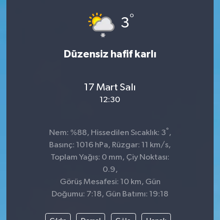
°
Siyaset
3
SPOR
Düzensiz hafif karlı
YAŞAM
17 Mart Salı
Zonguldak
12:30
°
Nem: %88, Hissedilen Sıcaklık: 3
,
Basınç: 1016 hPa, Rüzgar: 11 km/s,
Toplam Yağış: 0 mm, Çiy Noktası:
0.9,
Görüş Mesafesi: 10 km, Gün
Doğumu: 7:18, Gün Batımı: 19:18