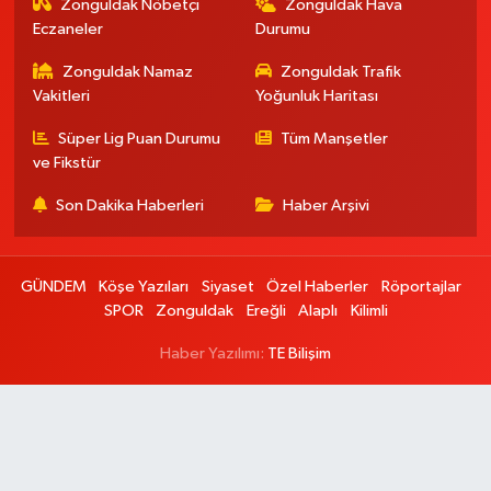
Zonguldak Nöbetçi
Zonguldak Hava
Eczaneler
Durumu
Zonguldak Namaz
Zonguldak Trafik
Vakitleri
Yoğunluk Haritası
Süper Lig Puan Durumu
Tüm Manşetler
ve Fikstür
Son Dakika Haberleri
Haber Arşivi
GÜNDEM
Köşe Yazıları
Siyaset
Özel Haberler
Röportajlar
SPOR
Zonguldak
Ereğli
Alaplı
Kilimli
Haber Yazılımı:
TE Bilişim