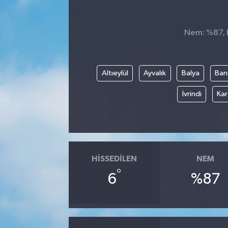
Siyaset
Nem: %87, H
SPOR
YAŞAM
Altıeylül
Ayvalık
Balya
Ban
İvrindi
Kar
Zonguldak
HISSEDILEN
NEM
°
6
%87