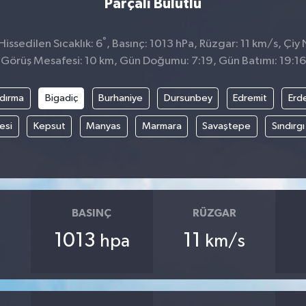
Parçalı Bulutlu
°
issedilen Sıcaklık: 6
, Basınç: 1013 hPa, Rüzgar: 11 km/s, Çiy 
Görüş Mesafesi: 10 km, Gün Doğumu: 7:19, Gün Batımı: 19:16
dırma
Bigadiç
Burhaniye
Dursunbey
Edremit
Erd
esi
Kepsut
Manyas
Marmara
Savaştepe
Sındırgı
BASINÇ
RÜZGAR
1013
11
hpa
km/s