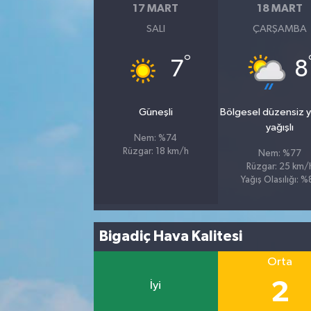
17 MART
18 MART
SALI
ÇARŞAMBA
°
7
8
Güneşli
Bölgesel düzensiz 
yağışlı
Nem: %74
Rüzgar: 18 km/h
Nem: %77
Rüzgar: 25 km/
Yağış Olasılığı: 
Bigadiç Hava Kalitesi
Orta
2
İyi