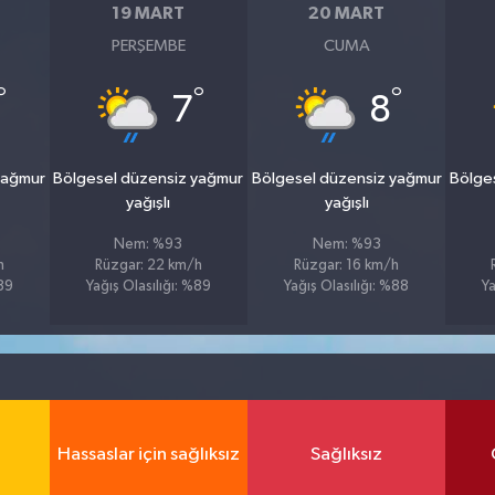
19 MART
20 MART
PERŞEMBE
CUMA
°
°
°
7
8
yağmur
Bölgesel düzensiz yağmur
Bölgesel düzensiz yağmur
Bölge
yağışlı
yağışlı
Nem: %93
Nem: %93
h
Rüzgar: 22 km/h
Rüzgar: 16 km/h
%89
Yağış Olasılığı: %89
Yağış Olasılığı: %88
Ya
Hassaslar için sağlıksız
Sağlıksız