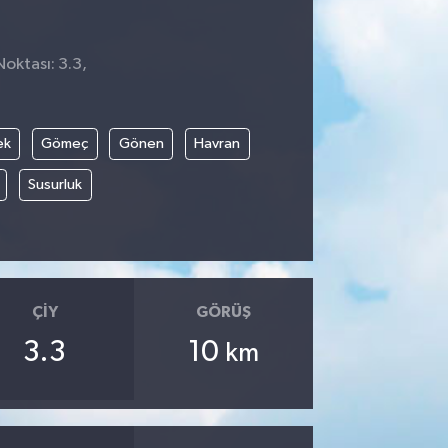
Noktası: 3.3,
ek
Gömeç
Gönen
Havran
Susurluk
ÇIY
GÖRÜŞ
3.3
10
km