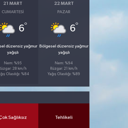
21 MART
22 MART
CUMARTESI
PAZAR
°
°
6
6
sel düzensiz yağmur
Bölgesel düzensiz yağmur
yağışlı
yağışlı
Nem: %95
Nem: %94
Rüzgar: 28 km/h
Rüzgar: 21 km/h
ğış Olasılığı: %84
Yağış Olasılığı: %89
Çok Sağlıksız
Tehlikeli