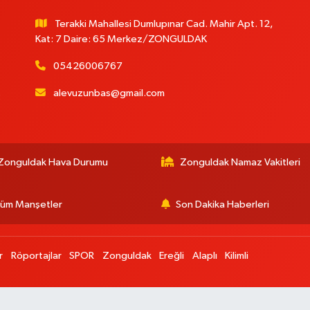
Terakki Mahallesi Dumlupınar Cad. Mahir Apt. 12,
Kat: 7 Daire: 65 Merkez/ZONGULDAK
05426006767
alevuzunbas@gmail.com
:
Zonguldak Hava Durumu
Zonguldak Namaz Vakitleri
üm Manşetler
Son Dakika Haberleri
r
Röportajlar
SPOR
Zonguldak
Ereğli
Alaplı
Kilimli