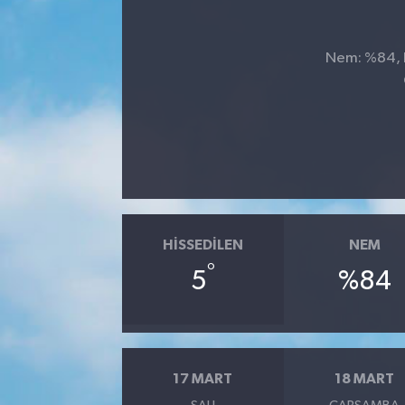
Siyaset
Nem: %84, H
SPOR
YAŞAM
Zonguldak
HISSEDILEN
NEM
°
5
%84
17 MART
18 MART