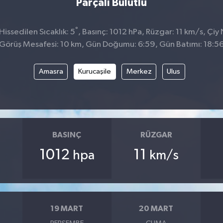
Parçalı Bulutlu
°
issedilen Sıcaklık: 5
, Basınç: 1012 hPa, Rüzgar: 11 km/s, Çiy 
Görüş Mesafesi: 10 km, Gün Doğumu: 6:59, Gün Batımı: 18:5
Amasra
Kurucaşile
Merkez
Ulus
BASINÇ
RÜZGAR
1012
11
hpa
km/s
19 MART
20 MART