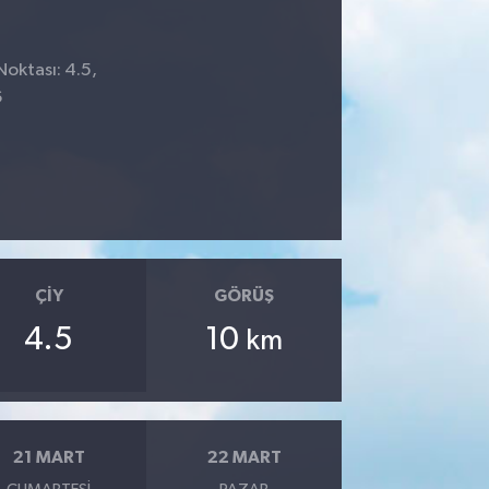
Noktası: 4.5,
6
ÇIY
GÖRÜŞ
4.5
10
km
21 MART
22 MART