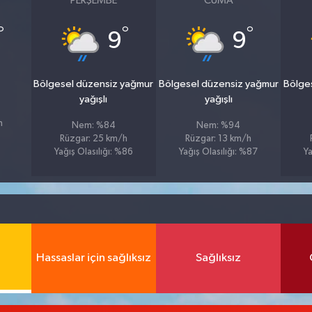
PERŞEMBE
CUMA
°
°
°
9
9
u
Bölgesel düzensiz yağmur
Bölgesel düzensiz yağmur
Bölge
yağışlı
yağışlı
h
Nem: %84
Nem: %94
Rüzgar: 25 km/h
Rüzgar: 13 km/h
Yağış Olasılığı: %86
Yağış Olasılığı: %87
Ya
Hassaslar için sağlıksız
Sağlıksız