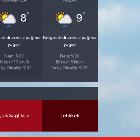
CUMARTESI
PAZAR
°
°
8
9
sel düzensiz yağmur
Bölgesel düzensiz yağmur
yağışlı
yağışlı
Nem: %93
Nem: %90
Rüzgar: 10 km/h
Rüzgar: 6 km/h
ğış Olasılığı: %82
Yağış Olasılığı: %75
Çok Sağlıksız
Tehlikeli