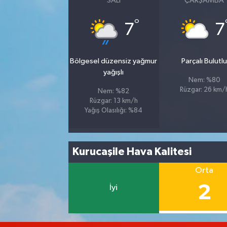
SALI
ÇARŞAMBA
°
7
7
Bölgesel düzensiz yağmur
Parçalı Bulutl
yağışlı
Nem: %80
Rüzgar: 26 km/
Nem: %82
Rüzgar: 13 km/h
Yağış Olasılığı: %84
Kurucaşile Hava Kalitesi
Orta
2
İyi