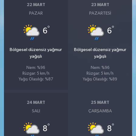
22 MART
23 MART
PAZAR
PAZARTESI
°
°
6
6
Bölgesel düzensiz yağmur
Bölgesel düzensiz yağmur
yağışlı
yağışlı
Nem: %96
Nem: %96
Rüzgar: 5 km/h
Rüzgar: 5 km/h
Yağış Olasılığı: %87
Yağış Olasılığı: %89
24 MART
25 MART
SALI
ÇARŞAMBA
°
°
8
8