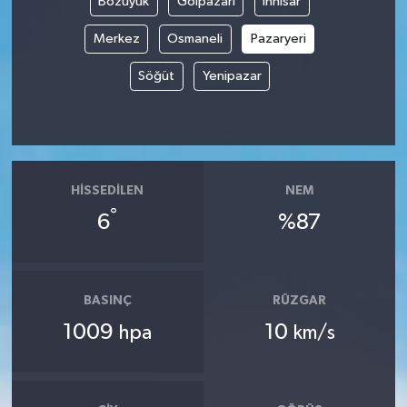
Bozüyük
Gölpazarı
İnhisar
Merkez
Osmaneli
Pazaryeri
Söğüt
Yenipazar
HISSEDILEN
NEM
°
6
%87
BASINÇ
RÜZGAR
1009
10
hpa
km/s