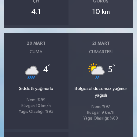
ÇIY
GÖRÜŞ
4.1
10
km
20 MART
21 MART
CUMA
CUMARTESI
°
°
4
5
Şiddetli yağmurlu
Bölgesel düzensiz yağmur
yağışlı
Nem: %99
Rüzgar: 10 km/h
Nem: %97
Yağış Olasılığı: %93
Rüzgar: 9 km/h
Yağış Olasılığı: %89