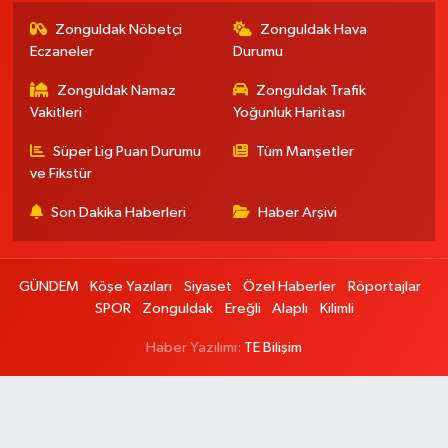
Zonguldak Nöbetçi
Zonguldak Hava
Eczaneler
Durumu
Zonguldak Namaz
Zonguldak Trafik
Vakitleri
Yoğunluk Haritası
Süper Lig Puan Durumu
Tüm Manşetler
ve Fikstür
Son Dakika Haberleri
Haber Arşivi
GÜNDEM
Köşe Yazıları
Siyaset
Özel Haberler
Röportajlar
SPOR
Zonguldak
Ereğli
Alaplı
Kilimli
Haber Yazılımı:
TE Bilişim