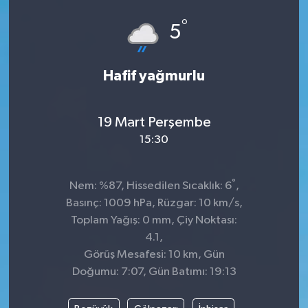
°
Siyaset
5
SPOR
Hafif yağmurlu
YAŞAM
19 Mart Perşembe
Zonguldak
15:30
°
Nem: %87, Hissedilen Sıcaklık: 6
,
Basınç: 1009 hPa, Rüzgar: 10 km/s,
Toplam Yağış: 0 mm, Çiy Noktası:
4.1,
Görüş Mesafesi: 10 km, Gün
Doğumu: 7:07, Gün Batımı: 19:13