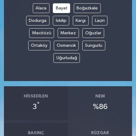
Alaca
Bayat
Boğazkale
Dodurga
İskilip
Kargı
Laçin
Mecitözü
Merkez
Oğuzlar
Ortaköy
Osmancık
Sungurlu
Uğurludağ
HISSEDILEN
NEM
°
3
%86
BASINÇ
RÜZGAR