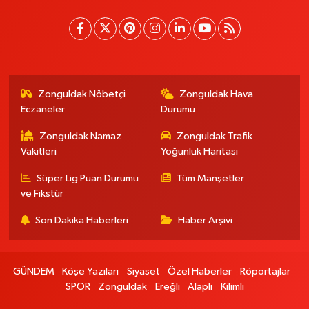
Zonguldak Nöbetçi
Zonguldak Hava
Eczaneler
Durumu
Zonguldak Namaz
Zonguldak Trafik
Vakitleri
Yoğunluk Haritası
Süper Lig Puan Durumu
Tüm Manşetler
ve Fikstür
Son Dakika Haberleri
Haber Arşivi
GÜNDEM
Köşe Yazıları
Siyaset
Özel Haberler
Röportajlar
SPOR
Zonguldak
Ereğli
Alaplı
Kilimli