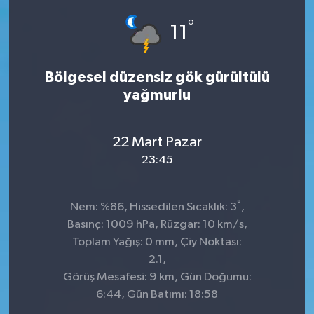
°
Siyaset
11
SPOR
Bölgesel düzensiz gök gürültülü
yağmurlu
YAŞAM
Zonguldak
22 Mart Pazar
23:45
°
Nem: %86, Hissedilen Sıcaklık: 3
,
Basınç: 1009 hPa, Rüzgar: 10 km/s,
Toplam Yağış: 0 mm, Çiy Noktası:
2.1,
Görüş Mesafesi: 9 km, Gün Doğumu:
6:44, Gün Batımı: 18:58