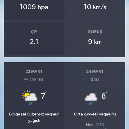
1009
10
hpa
km/s
ÇIY
GÖRÜŞ
2.1
9
km
23 MART
24 MART
PAZARTESI
SALI
°
°
7
8
Bölgesel düzensiz yağmur
Orta kuvvetli yağmurlu
yağışlı
Nem: %83