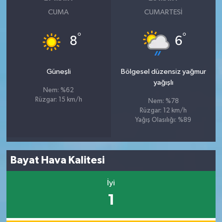
CUMA
CUMARTESI
°
°
8
6
Güneşli
Bölgesel düzensiz yağmur
yağışlı
Nem: %62
Rüzgar: 15 km/h
Nem: %78
Rüzgar: 12 km/h
Yağış Olasılığı: %89
Bayat Hava Kalitesi
İyi
1