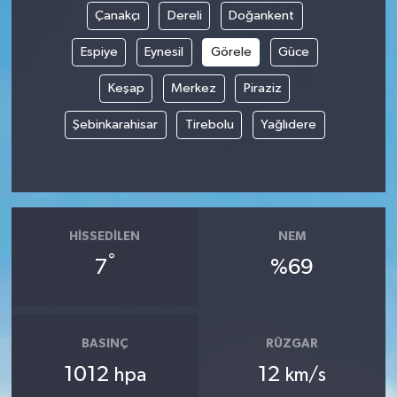
Çanakçı
Dereli
Doğankent
Espiye
Eynesil
Görele
Güce
Keşap
Merkez
Piraziz
Şebinkarahisar
Tirebolu
Yağlıdere
HISSEDILEN
NEM
°
7
%69
BASINÇ
RÜZGAR
1012
12
hpa
km/s