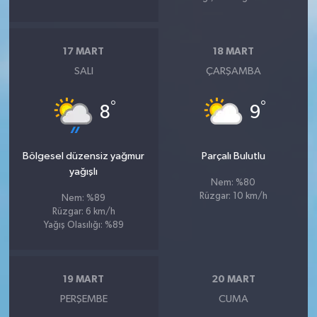
17 MART
18 MART
SALI
ÇARŞAMBA
°
°
8
9
Bölgesel düzensiz yağmur
Parçalı Bulutlu
yağışlı
Nem: %80
Rüzgar: 10 km/h
Nem: %89
Rüzgar: 6 km/h
Yağış Olasılığı: %89
19 MART
20 MART
PERŞEMBE
CUMA