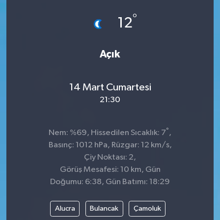
°
Siyaset
12
SPOR
Açık
YAŞAM
14 Mart Cumartesi
Zonguldak
21:30
°
Nem: %69, Hissedilen Sıcaklık: 7
,
Basınç: 1012 hPa, Rüzgar: 12 km/s,
Çiy Noktası: 2,
Görüş Mesafesi: 10 km, Gün
Doğumu: 6:38, Gün Batımı: 18:29
Alucra
Bulancak
Çamoluk