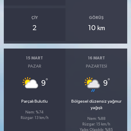
ÇIY
GÖRÜŞ
2
10
km
15 MART
16 MART
PAZAR
PAZARTESI
°
°
9
9
Parçalı Bulutlu
Bölgesel düzensiz yağmur
yağışlı
Nem: %74
Rüzgar: 13 km/h
Nem: %88
Rüzgar: 15 km/h
Yağış Olasılığı: %85