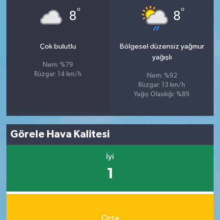
°
°
8
8
Çok bulutlu
Bölgesel düzensiz yağmur
yağışlı
Nem: %79
Rüzgar: 14 km/h
Nem: %92
Rüzgar: 13 km/h
Yağış Olasılığı: %89
Görele Hava Kalitesi
İyi
1
Orta