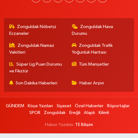
Zonguldak Nöbetçi
Zonguldak Hava
Eczaneler
Durumu
Zonguldak Namaz
Zonguldak Trafik
Vakitleri
Yoğunluk Haritası
Süper Lig Puan Durumu
Tüm Manşetler
ve Fikstür
Son Dakika Haberleri
Haber Arşivi
GÜNDEM
Köşe Yazıları
Siyaset
Özel Haberler
Röportajlar
SPOR
Zonguldak
Ereğli
Alaplı
Kilimli
Haber Yazılımı:
TE Bilişim