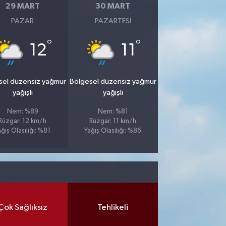
29 MART
30 MART
PAZAR
PAZARTESI
°
°
12
11
sel düzensiz yağmur
Bölgesel düzensiz yağmur
yağışlı
yağışlı
Nem: %89
Nem: %81
Rüzgar: 12 km/h
Rüzgar: 11 km/h
ağış Olasılığı: %81
Yağış Olasılığı: %86
Çok Sağlıksız
Tehlikeli