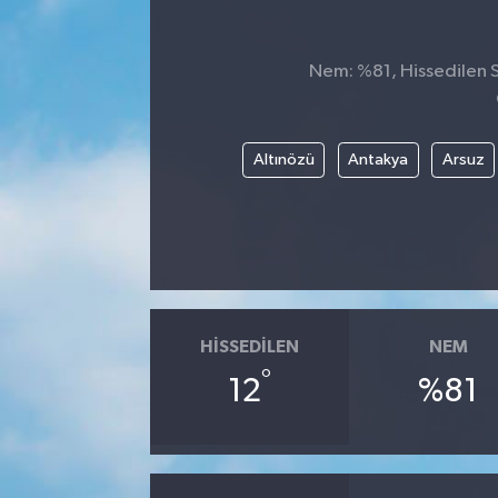
Siyaset
Nem: %81, Hissedilen Sı
SPOR
YAŞAM
Altınözü
Antakya
Arsuz
Zonguldak
HISSEDILEN
NEM
°
12
%81