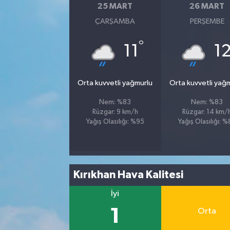
25 MART
26 MART
ÇARŞAMBA
PERŞEMBE
°
11
1
Orta kuvvetli yağmurlu
Orta kuvvetli yağ
Nem: %83
Nem: %83
Rüzgar: 9 km/h
Rüzgar: 14 km/
Yağış Olasılığı: %95
Yağış Olasılığı: 
Kırıkhan Hava Kalitesi
İyi
1
Orta