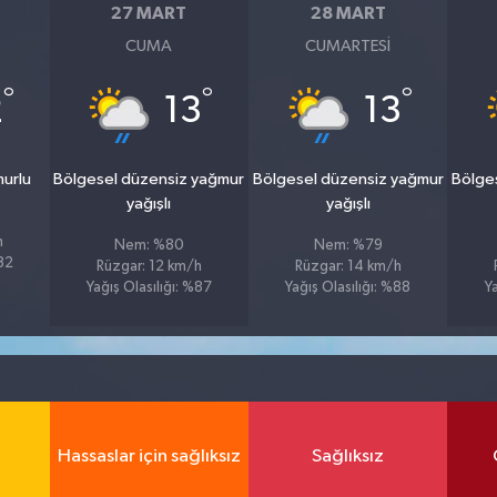
27 MART
28 MART
CUMA
CUMARTESI
°
°
°
2
13
13
murlu
Bölgesel düzensiz yağmur
Bölgesel düzensiz yağmur
Bölge
yağışlı
yağışlı
h
Nem: %80
Nem: %79
%82
Rüzgar: 12 km/h
Rüzgar: 14 km/h
Yağış Olasılığı: %87
Yağış Olasılığı: %88
Y
Hassaslar için sağlıksız
Sağlıksız