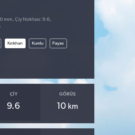
 0 mm, Çiy Noktası: 9.6,
0
Kırıkhan
Kumlu
Payas
ÇIY
GÖRÜŞ
9.6
10
km