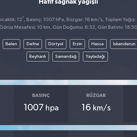
Hafif sağnak yağışlı
°
caklık: 12
, Basınç: 1007 hPa, Rüzgar: 16 km/s, Toplam Yağış:
Görüş Mesafesi: 10 km, Gün Doğumu: 6:32, Gün Batımı: 18:5
Belen
Defne
Dörtyol
Erzin
Hassa
İskenderun
Reyhanlı
Samandağ
Yayladağı
BASINÇ
RÜZGAR
1007
16
hpa
km/s